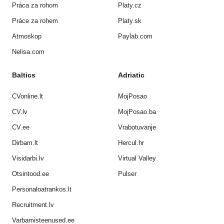
Práca za rohom
Platy.cz
Práce za rohem
Platy.sk
Atmoskop
Paylab.com
Nelisa.com
Baltics
Adriatic
CVonline.lt
MojPosao
CV.lv
MojPosao.ba
CV.ee
Vrabotuvanje
Dirbam.lt
Hercul.hr
Visidarbi.lv
Virtual Valley
Otsintood.ee
Pulser
Personaloatrankos.lt
Recruitment.lv
Varbamisteenused.ee