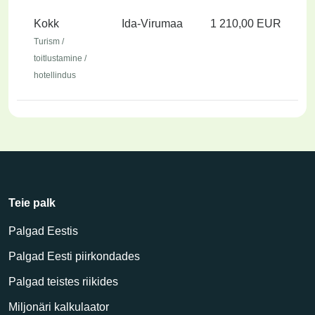
Kokk
Ida-Virumaa
1 210,00 EUR
Turism /
toitlustamine /
hotellindus
Teie palk
Palgad Eestis
Palgad Eesti piirkondades
Palgad teistes riikides
Miljonäri kalkulaator