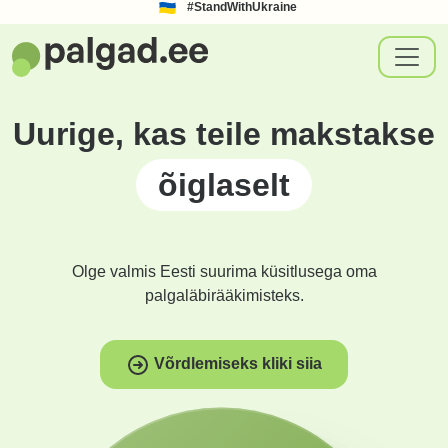
#StandWithUkraine
Uurige, kas teile makstakse
õiglaselt
Olge valmis Eesti suurima küsitlusega oma
palgaläbirääkimisteks.
Võrdlemiseks kliki siia