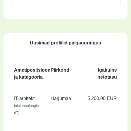
Uusimad profiilid palgauuringus
Ametipositsioon
Piirkond
Igakuine
ja kategooria
netotasu
IT-arhitekt
Harjumaa
5 200,00 EUR
Infotehnoloogia
(IT)