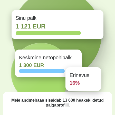
Sinu palk
1 121 EUR
Keskmine netopõhipalk
1 300 EUR
Erinevus
16%
Meie andmebaas sisaldab
13 680
heakskiidetud
palgaprofiili.