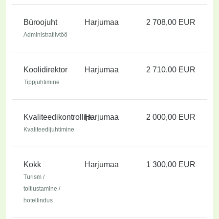
Büroojuht
Harjumaa
2 708,00 EUR
Administratiivtöö
Koolidirektor
Harjumaa
2 710,00 EUR
Tippjuhtimine
Kvaliteedikontrollija
Harjumaa
2 000,00 EUR
Kvaliteedijuhtimine
Kokk
Harjumaa
1 300,00 EUR
Turism /
toitlustamine /
hotellindus