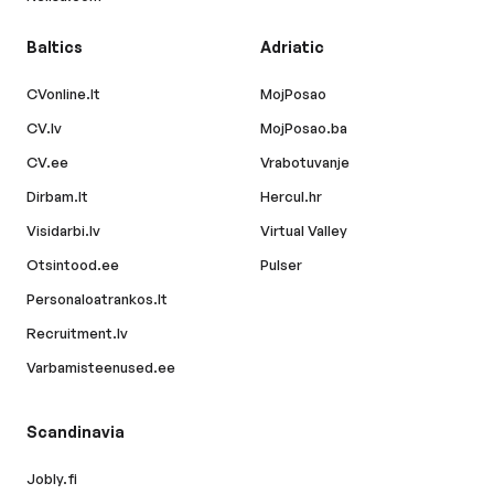
Baltics
Adriatic
CVonline.lt
MojPosao
CV.lv
MojPosao.ba
CV.ee
Vrabotuvanje
Dirbam.lt
Hercul.hr
Visidarbi.lv
Virtual Valley
Otsintood.ee
Pulser
Personaloatrankos.lt
Recruitment.lv
Varbamisteenused.ee
Scandinavia
Jobly.fi