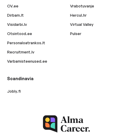
CV.ee
Vrabotuvanje
Dirbam.lt
Hercul.hr
Visidarbi.lv
Virtual Valley
Otsintood.ee
Pulser
Personaloatrankos.lt
Recruitment.lv
Varbamisteenused.ee
Scandinavia
Jobly.fi