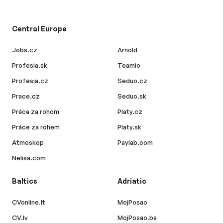
Central Europe
Jobs.cz
Arnold
Profesia.sk
Teamio
Profesia.cz
Seduo.cz
Prace.cz
Seduo.sk
Práca za rohom
Platy.cz
Práce za rohem
Platy.sk
Atmoskop
Paylab.com
Nelisa.com
Baltics
Adriatic
CVonline.lt
MojPosao
CV.lv
MojPosao.ba