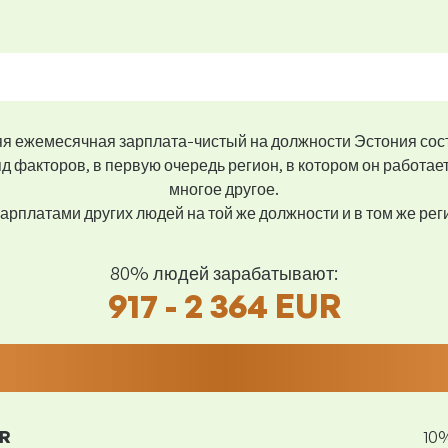
я ежемесячная зарплата-чистый на должности Эстония сос
д факторов, в первую очередь регион, в котором он работае
многое другое.
арплатами других людей на той же должности и в том же ре
80% людей зарабатывают:
917 - 2 364 EUR
UR
10