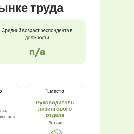
ынке труда
Средний возраст респондента в
должности
n/a
о
1. место
Руководитель
лизингового
тво,
отдела
ужающая
Лизинг