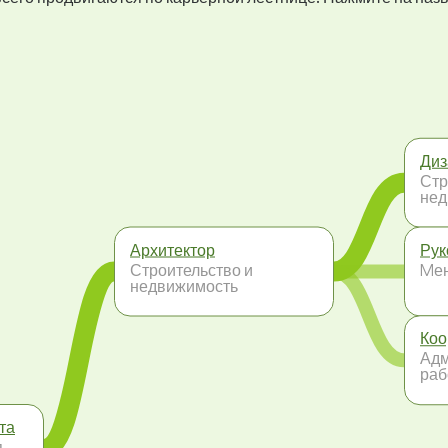
Диз
Стр
нед
Архитектор
Рук
Строительство и
Mе
недвижимость
Коо
Адм
раб
та
я