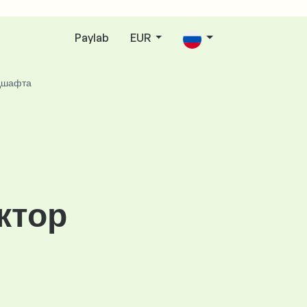
Paylab
EUR
дшафта
ктор