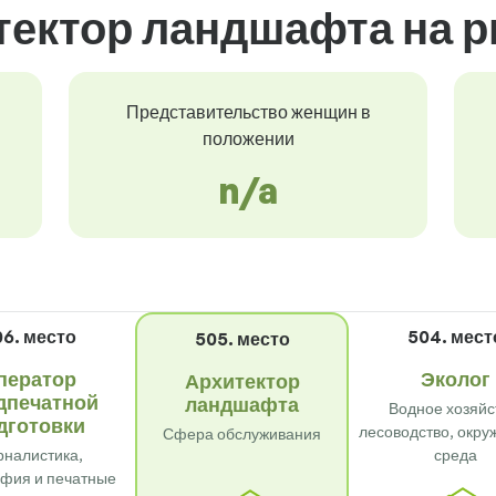
ектор ландшафта на р
Представительство женщин в
положении
n/a
6. место
504. мест
505. место
ператор
Эколог
Архитектор
дпечатной
ландшафта
Водное хозяйс
дготовки
лесоводство, окр
Сфера обслуживания
налистика,
среда
фия и печатные