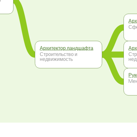
Арх
Сфе
Архитектор ландшафта
Арх
Строительство и
Стр
недвижимость
нед
Рук
Mе