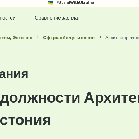
#StandWithUkraine
ностей
Сравнение зарплат
стям
, Эстония
Сфера обслуживания
Архитектор лан
ания
 должности Архите
стония