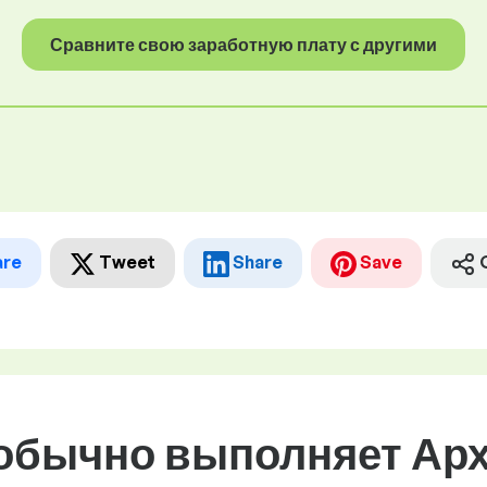
Сравните свою заработную плату с другими
are
Tweet
Share
Save
 обычно выполняет Ар