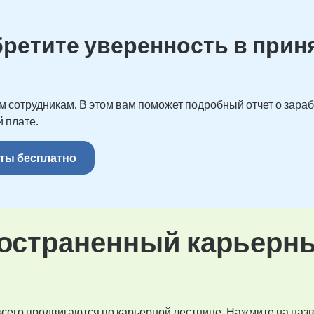
бретите уверенность в прин
 сотрудникам. В этом вам поможет подробный отчет о зарабо
 плате.
ты бесплатно
остраненный карьерн
 всего продвигаются по карьерной лестнице. Нажмите на наз