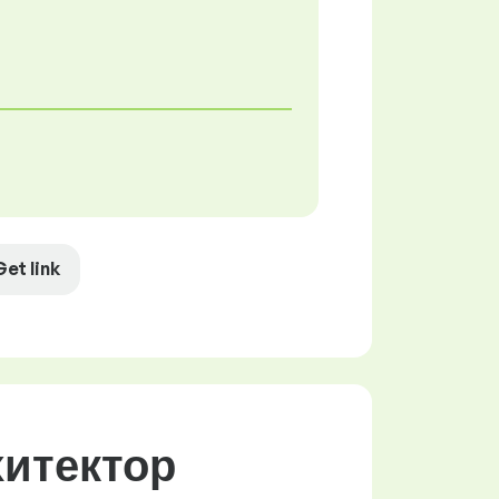
Get link
хитектор