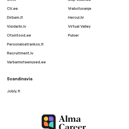
CV.ee
Vrabotuvanje
Dirbam.lt
Hercul.hr
Visidarbi.lv
Virtual Valley
Otsintood.ee
Pulser
Personaloatrankos.lt
Recruitment.lv
Varbamisteenused.ee
Scandinavia
Jobly.fi