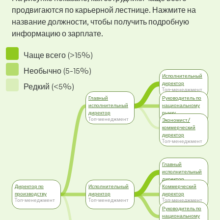
продвигаются по карьерной лестнице. Нажмите на
название должности, чтобы получить подробную
информацию о зарплате.
Чаще всего (>15%)
Необычно (5-15%)
Исполнительный
директор
Редкий (<5%)
Tоп-менеджмент
Главный
Руководитель по
исполнительный
национальному
директор
рынку
Tоп-менеджмент
Tоп-менеджмент
Экономист/
коммерческий
директор
Tоп-менеджмент
Главный
исполнительный
директор
Tоп-менеджмент
Директор по
Исполнительный
Коммерческий
производству
директор
директор
Tоп-менеджмент
Tоп-менеджмент
Tоп-менеджмент
Руководитель по
национальному