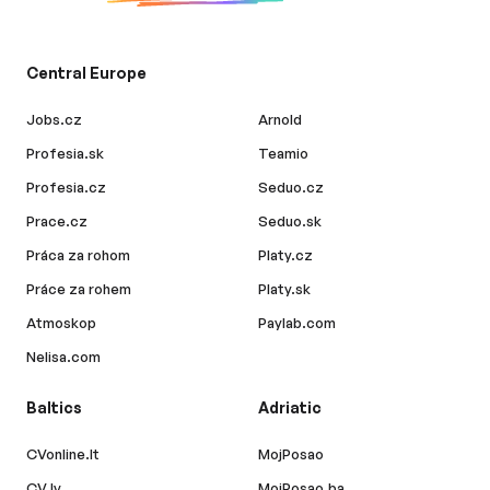
Central Europe
Jobs.cz
Arnold
Profesia.sk
Teamio
Profesia.cz
Seduo.cz
Prace.cz
Seduo.sk
Práca za rohom
Platy.cz
Práce za rohem
Platy.sk
Atmoskop
Paylab.com
Nelisa.com
Baltics
Adriatic
CVonline.lt
MojPosao
CV.lv
MojPosao.ba