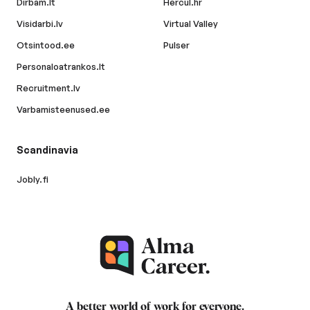
Dirbam.lt
Hercul.hr
Visidarbi.lv
Virtual Valley
Otsintood.ee
Pulser
Personaloatrankos.lt
Recruitment.lv
Varbamisteenused.ee
Scandinavia
Jobly.fi
A better world of work for
everyone
.