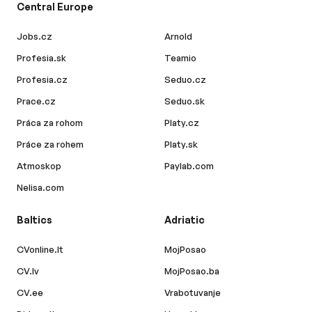
Central Europe
Jobs.cz
Arnold
Profesia.sk
Teamio
Profesia.cz
Seduo.cz
Prace.cz
Seduo.sk
Práca za rohom
Platy.cz
Práce za rohem
Platy.sk
Atmoskop
Paylab.com
Nelisa.com
Baltics
Adriatic
CVonline.lt
MojPosao
CV.lv
MojPosao.ba
CV.ee
Vrabotuvanje