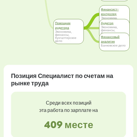
Финансист-
контролер
Экономика,
финансы,
Помощник
Аудитор
бухгалтерское
дело
Экономика,
аудитора
финансы,
Экономика,
бухгалтерское
финансы,
дело
Финансовый
бухгалтерское
дело
аналитик
Банковское дело
Позиция Специалист по счетам на
рынке труда
Среди всех позиций
эта работа по зарплате на
409 месте