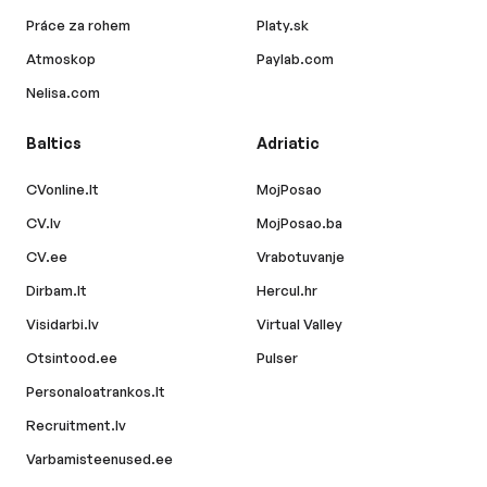
Práce za rohem
Platy.sk
Atmoskop
Paylab.com
Nelisa.com
Baltics
Adriatic
CVonline.lt
MojPosao
CV.lv
MojPosao.ba
CV.ee
Vrabotuvanje
Dirbam.lt
Hercul.hr
Visidarbi.lv
Virtual Valley
Otsintood.ee
Pulser
Personaloatrankos.lt
Recruitment.lv
Varbamisteenused.ee