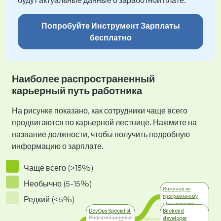
будут актуальные данные о заработной плате.
Попробуйте Инструмент Зарплаты
бесплатно
Наиболее распространенный
карьерный путь работника
На рисунке показано, как сотрудники чаще всего
продвигаются по карьерной лестнице. Нажмите на
название должности, чтобы получить подробную
информацию о зарплате.
Чаще всего (>15%)
Необычно (5-15%)
Инженер по
программному
Редкий (<5%)
обеспечению
Информационные
DevOps Specialist
Backend
технологии (IT)
Информационные
developer