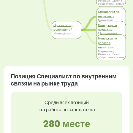
Реклама, Cвязи с
общественностью
Специалист по
маркетингу
Маркетинг,
Реклама, Cвязи с
Организатор
Менеджер по
общественностью
мероприятий
продажам
Mенеджмент
Mенеджмент
Менеджер по
работе с
клиентами
Маркетинг,
Реклама, Cвязи с
общественностью
Позиция Специалист по внутренним
связям на рынке труда
Среди всех позиций
эта работа по зарплате на
280 месте