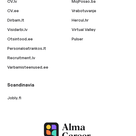
CV.lv
MojPosao.ba
CV.ee
Vrabotuvanje
Dirbam.lt
Hercul.hr
Visidarbi.lv
Virtual Valley
Otsintood.ee
Pulser
Personaloatrankos.lt
Recruitment.lv
Varbamisteenused.ee
Scandinavia
Jobly.fi