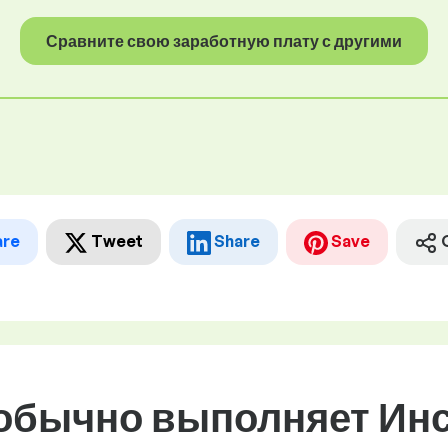
Сравните свою заработную плату с другими
are
Tweet
Share
Save
 обычно выполняет Инс