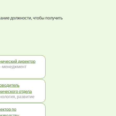
вание должности, чтобы получить
нический директор
-менеджмент
оводитель
нического отдела
нология, развитие
ектор по
изводству