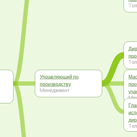
Tоп
Дир
про
Tоп
Управляющий по
Мас
производству
про
Mенеджмент
уча
Mе
Гла
исп
дир
Tоп