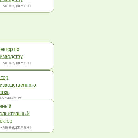
-менеджмент
ектор по
изводству
-менеджмент
тер
изводственного
стка
неджмент
вный
олнительный
ектор
-менеджмент