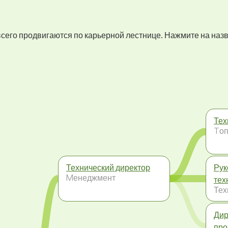
 всего продвигаются по карьерной лестнице. Нажмите на наз
Тех
Tоп
Технический директор
Рук
Mенеджмент
тех
Тех
Дир
про