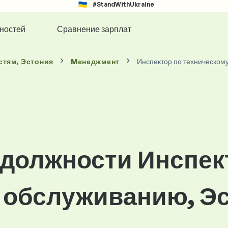
#StandWithUkraine
ностей
Сравнение зарплат
стям
, Эстония
Mенеджмент
Инспектор по техническом
 должности Инспек
 обслуживанию, Э