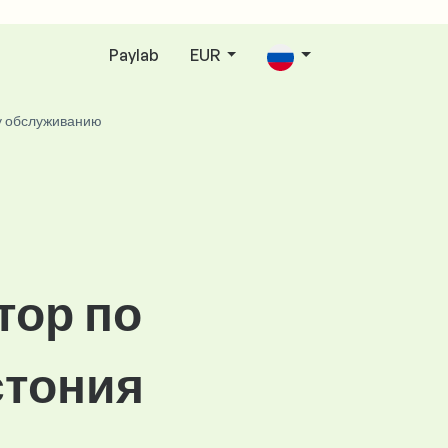
Paylab
EUR
у обслуживанию
тор по
стония