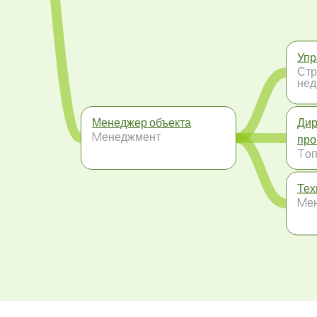
Упр
Стр
нед
Менеджер объекта
Дир
Mенеджмент
про
Tоп
Тех
Mе