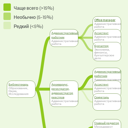
Чаще всего (>15%)
Необычно (5-15%)
Office manager
Административная
Редкий (<5%)
работа
Административный
Ассистент
Административная
работник
работа
Административная
работа
Бухгалтер
Экономика,
финансы,
бухгалтерское
дело
Административный
работник
Административная
работа
Библиотекарь
Архивариус,
Ассистент
Образование,
Административная
регистратор,
Наука,
работа
администратор
Исследования
реестров
Секретарь
Административная
Административная
работа
работа
Главный редактор
Mенеджмент