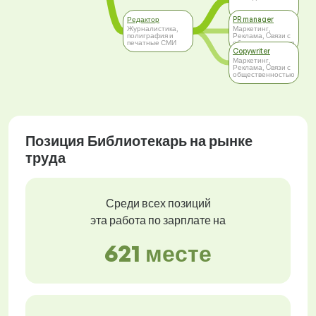
Редактор
PR manager
Журналистика,
Маркетинг,
полиграфия и
Реклама, Cвязи с
печатные СМИ
общественностью
Copywriter
Маркетинг,
Реклама, Cвязи с
общественностью
Позиция Библиотекарь на рынке
труда
Среди всех позиций
эта работа по зарплате на
621 месте