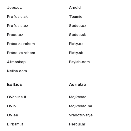
Jobs.cz
Arnold
Profesia.sk
Teamio
Profesia.cz
Seduo.cz
Prace.cz
Seduo.sk
Práca za rohom
Platy.cz
Práce za rohem
Platy.sk
Atmoskop
Paylab.com
Nelisa.com
Baltics
Adriatic
CVonline.lt
MojPosao
CV.lv
MojPosao.ba
CV.ee
Vrabotuvanje
Dirbam.lt
Hercul.hr