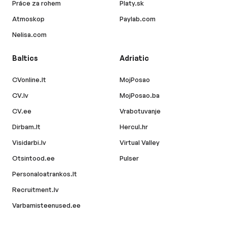
Práce za rohem
Platy.sk
Atmoskop
Paylab.com
Nelisa.com
Baltics
Adriatic
CVonline.lt
MojPosao
CV.lv
MojPosao.ba
CV.ee
Vrabotuvanje
Dirbam.lt
Hercul.hr
Visidarbi.lv
Virtual Valley
Otsintood.ee
Pulser
Personaloatrankos.lt
Recruitment.lv
Varbamisteenused.ee