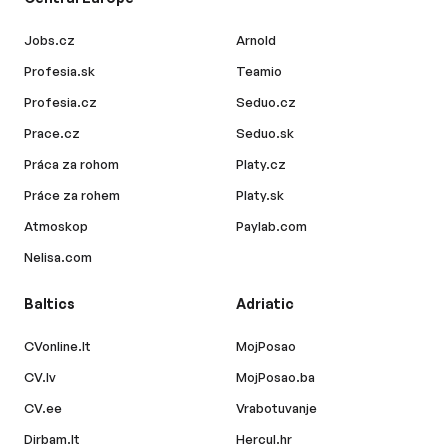
Jobs.cz
Arnold
Profesia.sk
Teamio
Profesia.cz
Seduo.cz
Prace.cz
Seduo.sk
Práca za rohom
Platy.cz
Práce za rohem
Platy.sk
Atmoskop
Paylab.com
Nelisa.com
Baltics
Adriatic
CVonline.lt
MojPosao
CV.lv
MojPosao.ba
CV.ee
Vrabotuvanje
Dirbam.lt
Hercul.hr