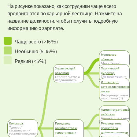
На рисунке показано, как сотрудники чаще всего
продвигаются по карьерной лестнице. Нажмите на
название должности, чтобы получить подробную
информацию о зарплате.
Чаще всего (>15%)
Необычно (5-15%)
Менеджер
объекта
Редкий (<5%)
Mенеджмент
Управляющий
Технический
объектом
директор
Строительство и
Tоп-менеджмент
недвижимость
ИТ-тестер -
автоматизированные
тесты
Информационные
технологии (IT)
Административный
работник
Административная
работа
Консьерж
Продавец
Руководитель
Туризм /
авиабилетов и
проектов по
гастрономия /
туристических
информационным
гостиничное дело