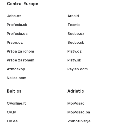
Central Europe
Jobs.cz
Arnold
Profesia.sk
Teamio
Profesia.cz
Seduo.cz
Prace.cz
Seduo.sk
Práca za rohom
Platy.cz
Práce za rohem
Platy.sk
Atmoskop
Paylab.com
Nelisa.com
Baltics
Adriatic
CVonline.lt
MojPosao
CV.lv
MojPosao.ba
CV.ee
Vrabotuvanje