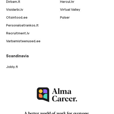
Dirbam.lt
Hercul.hr
Visidarbi.lv
Virtual Valley
Otsintood.ee
Pulser
Personaloatrankos.lt
Recruitment.lv
Varbamisteenused.ee
Scandinavia
Jobly.fi
A better world of work for
everyone
.