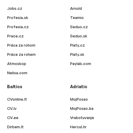
Jobs.cz
Arnold
Profesia.sk
Teamio
Profesia.cz
Seduo.cz
Prace.cz
Seduo.sk
Práca za rohom
Platy.cz
Práce za rohem
Platy.sk
Atmoskop
Paylab.com
Nelisa.com
Baltics
Adriatic
CVonline.lt
MojPosao
CV.lv
MojPosao.ba
CV.ee
Vrabotuvanje
Dirbam.lt
Hercul.hr