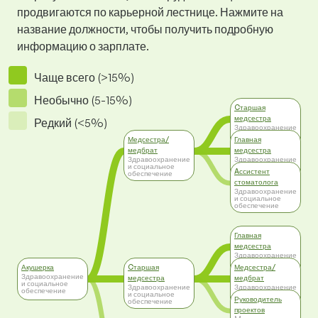
продвигаются по карьерной лестнице. Нажмите на
название должности, чтобы получить подробную
информацию о зарплате.
Чаще всего (>15%)
Необычно (5-15%)
Cтаршая
медсестра
Редкий (<5%)
Здравоохранение
и социальное
Медсестра/
Главная
обеспечение
медбрат
медсестра
Здравоохранение
Здравоохранение
и социальное
и социальное
Aссистент
обеспечение
обеспечение
стоматолога
Здравоохранение
и социальное
обеспечение
Главная
медсестра
Здравоохранение
и социальное
Акушерка
Cтаршая
Медсестра/
обеспечение
Здравоохранение
медсестра
медбрат
и социальное
Здравоохранение
Здравоохранение
обеспечение
и социальное
и социальное
Руководитель
обеспечение
обеспечение
проектов