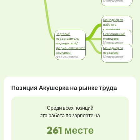
Mенеджмент
Менеджер по
работе с
ключевыми
Торговый
клиентами
Региональный
Коммерция
представитель
менеджер
Mенеджмент
медицинской/
фармацевтической
Менеджер по
компании
продажам
Фармацевтика
Mенеджмент
Позиция Акушерка на рынке труда
Среди всех позиций
эта работа по зарплате на
261 месте