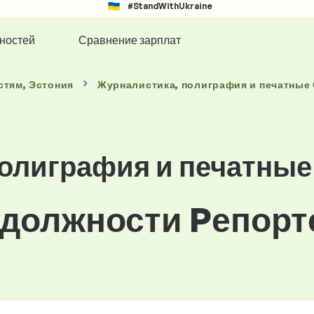
#StandWithUkraine
ностей
Сравнение зарплат
стям
, Эстония
Журналистика, полиграфия и печатные
полиграфия и печатны
 должности Pепорт