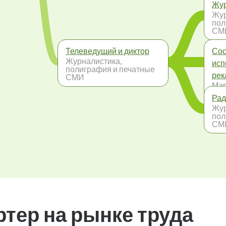
Жур
Жур
пол
СМ
Телеведущий и диктор
Сос
Журналистика,
исп
полиграфия и печатные
ре
СМИ
Мар
Cвя
Рад
общ
Жур
пол
СМ
тер на рынке труда