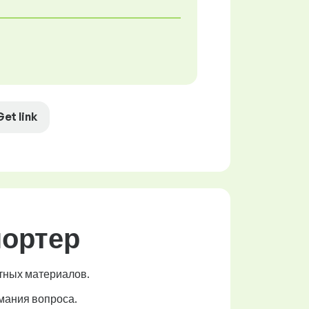
Get link
портер
тных материалов.
мания вопроса.