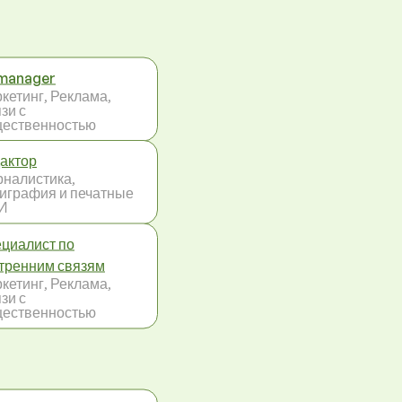
manager
кетинг, Реклама,
зи с
ественностью
актор
налистика,
играфия и печатные
И
циалист по
тренним связям
кетинг, Реклама,
зи с
ественностью