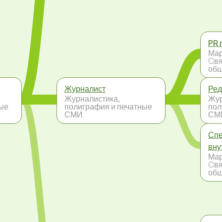
PR 
Мар
Cвя
общ
Журналист
Ред
Журналистика,
Жур
ные
полиграфия и печатные
пол
СМИ
СМ
Спе
вну
Мар
Cвя
общ