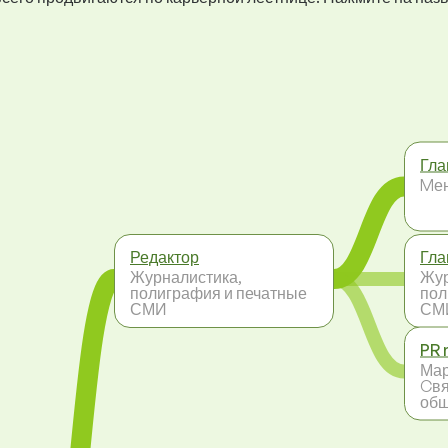
Гла
Mе
Редактор
Гла
Журналистика,
Жур
полиграфия и печатные
пол
СМИ
СМ
PR 
Мар
Cвя
общ