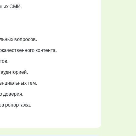
ьных СМИ.
льных вопросов.
качественного контента.
тов.
 аудиторией.
енциальных тем.
о доверия.
ов репортажа.