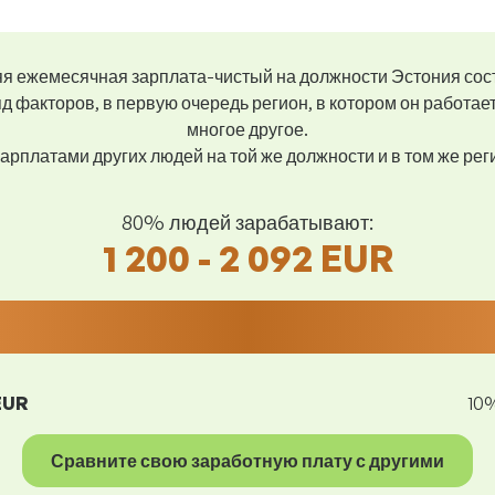
я ежемесячная зарплата-чистый на должности Эстония сос
д факторов, в первую очередь регион, в котором он работае
многое другое.
арплатами других людей на той же должности и в том же ре
80% людей зарабатывают:
1 200 - 2 092 EUR
EUR
10
Сравните свою заработную плату с другими