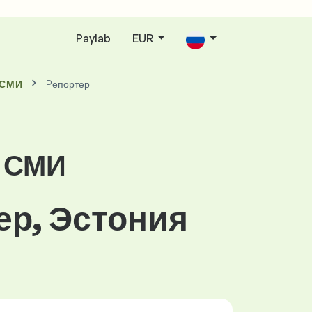
Paylab
EUR
 СМИ
Pепортер
е СМИ
ер, Эстония