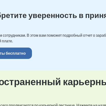
бретите уверенность в прин
 сотрудникам. В этом вам поможет подробный отчет о зарабо
 плате.
ты бесплатно
остраненный карьерн
 всего продвигаются по карьерной лестнице. Нажмите на наз