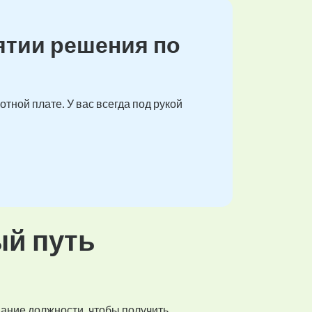
ятии решения по
тной плате. У вас всегда под рукой
ый путь
вание должности, чтобы получить