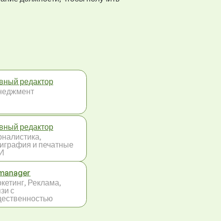
вный редактор
неджмент
вный редактор
налистика,
играфия и печатные
И
manager
кетинг, Реклама,
зи с
ественностью