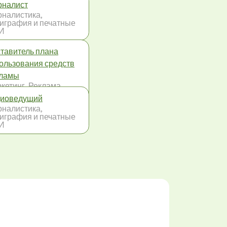
налист
налистика,
играфия и печатные
И
тавитель плана
ользования средств
кламы
кетинг, Реклама,
зи с
иоведущий
ественностью
налистика,
играфия и печатные
И