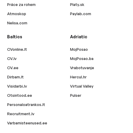
Práce za rohem
Platy.sk
Atmoskop
Paylab.com
Nelisa.com
Baltics
Adriatic
CVonline.lt
MojPosao
CV.lv
MojPosao.ba
CV.ee
Vrabotuvanje
Dirbam.lt
Hercul.hr
Visidarbi.lv
Virtual Valley
Otsintood.ee
Pulser
Personaloatrankos.lt
Recruitment.lv
Varbamisteenused.ee