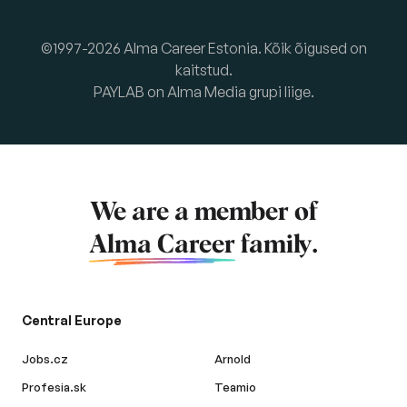
©1997-2026 Alma Career Estonia. Kõik õigused on
kaitstud.
PAYLAB on Alma Media grupi liige.
We are a member of
Alma Career
family.
Central Europe
Jobs.cz
Arnold
Profesia.sk
Teamio