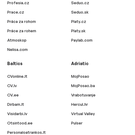
Profesia.cz
Seduo.cz
Prace.cz
Seduo.sk
Práca za rohom
Platy.cz
Práce za rohem
Platy.sk
Atmoskop
Paylab.com
Nelisa.com
Baltics
Adriatic
CVonline.lt
MojPosao
CV.lv
MojPosao.ba
CV.ee
Vrabotuvanje
Dirbam.lt
Hercul.hr
Visidarbi.lv
Virtual Valley
Otsintood.ee
Pulser
Personaloatrankos.lt