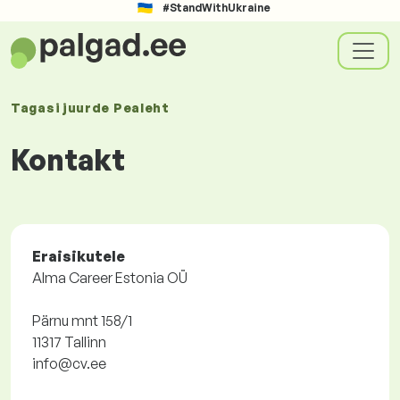
#StandWithUkraine
Tagasi juurde
Pealeht
Kontakt
Eraisikutele
Alma Career Estonia OÜ
Pärnu mnt 158/1
11317 Tallinn
info@cv.ee