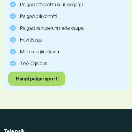
Palgad ettevõtte suuruse järgi
Palgad piirkonniti
Palgad vanuserühmade kaupa
Hüvitisegu
Mitterahaline kasu
Töö kirjeldus
Hangi palgaraport
Teie palk