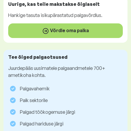
Uurige, kas teile makstakse
õiglaselt
Hankige
tasuta
isikupärastatud palgavõrdlus.
Võrdle oma palka
Tee õiged palgaotsused
Juurdepääs uusimatele palgaandmetele 700+
ametikoha kohta.
Palgavahemik
Palk sektorile
Palgad töökogemuse järgi
Palgad hariduse järgi