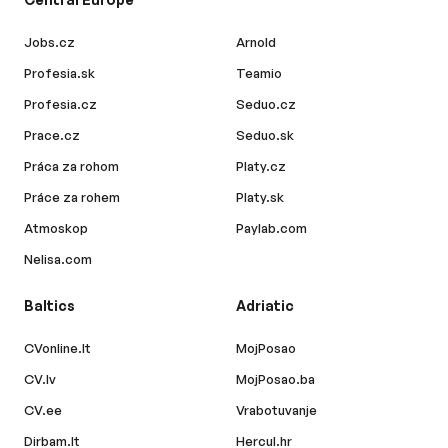
Jobs.cz
Arnold
Profesia.sk
Teamio
Profesia.cz
Seduo.cz
Prace.cz
Seduo.sk
Práca za rohom
Platy.cz
Práce za rohem
Platy.sk
Atmoskop
Paylab.com
Nelisa.com
Baltics
Adriatic
CVonline.lt
MojPosao
CV.lv
MojPosao.ba
CV.ee
Vrabotuvanje
Dirbam.lt
Hercul.hr