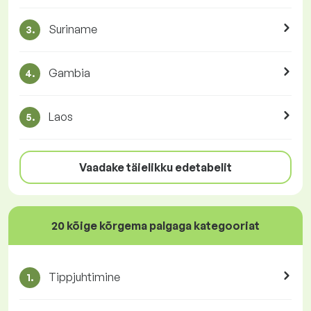
Suriname
3.
Gambia
4.
Laos
5.
Vaadake täielikku edetabelit
20 kõige kõrgema palgaga kategooriat
Tippjuhtimine
1.