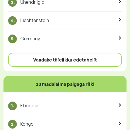
Ühendriigid
3.
Liechtenstein
4.
Germany
5.
Vaadake täielikku edetabelit
20 madalaima palgaga riiki
Etioopia
1.
Kongo
2.