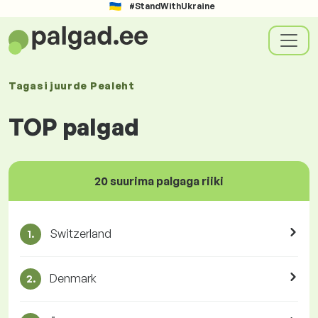
#StandWithUkraine
Tagasi juurde
Pealeht
TOP palgad
20 suurima palgaga riiki
Switzerland
1.
Denmark
2.