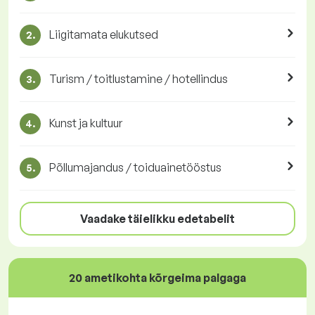
Liigitamata elukutsed
2.
Turism / toitlustamine / hotellindus
3.
Kunst ja kultuur
4.
Põllumajandus / toiduainetööstus
5.
Vaadake täielikku edetabelit
20 ametikohta kõrgeima palgaga