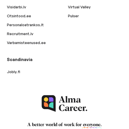
Visidarbi.lv
Virtual Valley
Otsintood.ee
Pulser
Personaloatrankos.lt
Recruitment.lv
Varbamisteenused.ee
Scandinavia
Jobly.fi
A better world of work for
everyone
.