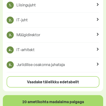
Liisingujuht
1.
IT-juht
2.
Müügidirektor
3.
IT-arhitekt
4.
Juriidilise osakonna juhataja
5.
Vaadake täielikku edetabelit
20 ametikohta madalaima palgaga