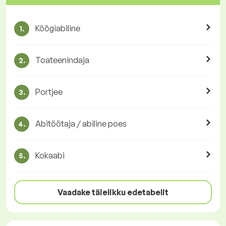
Köögiabiline
1.
Toateenindaja
2.
Portjee
3.
Abitöötaja / abiline poes
4.
Kokaabi
5.
Vaadake täielikku edetabelit