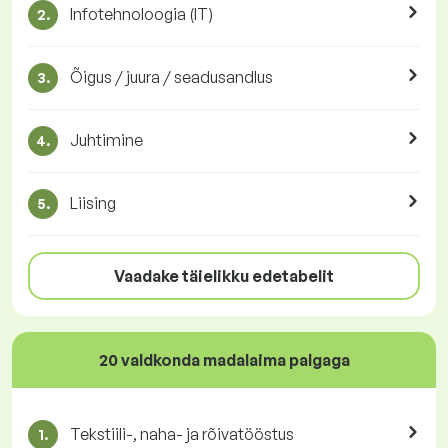
Infotehnoloogia (IT)
2.
Õigus / juura / seadusandlus
3.
Juhtimine
4.
Liising
5.
Vaadake täielikku edetabelit
20 valdkonda madalaima palgaga
Tekstiili-, naha- ja rõivatööstus
1.