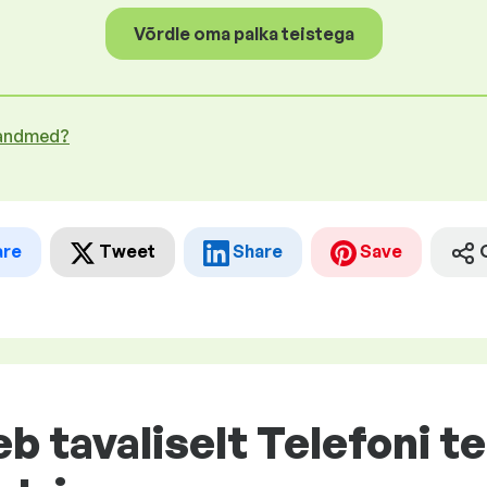
Võrdle oma palka teistega
 andmed?
are
Tweet
Share
Save
eb tavaliselt Telefoni t