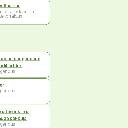
endihaldur
undus, reklaam ja
tekorraldus
sonaalpanganduse
endiharldur
gandus
ler
gandus
gateenuste ja
nude pakkuja
gandus