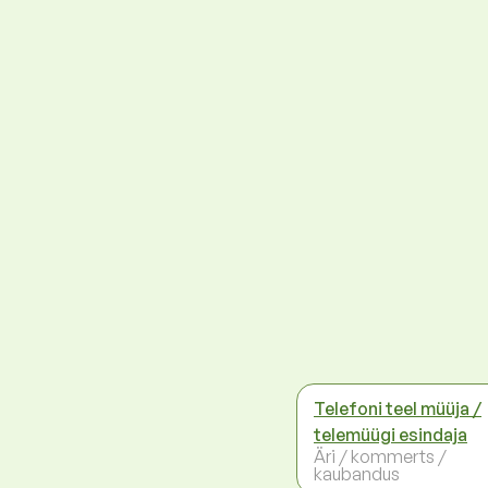
Telefoni teel müüja /
telemüügi esindaja
Äri / kommerts /
kaubandus