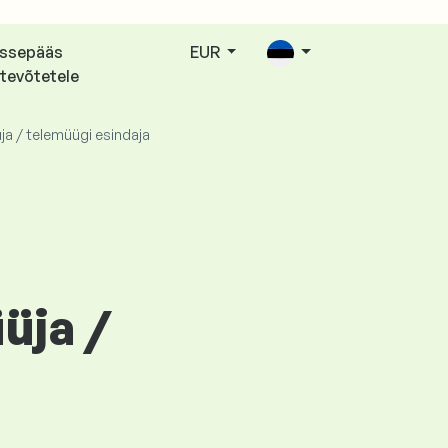
issepääs
EUR
tevõtetele
ja / telemüügi esindaja
üja /