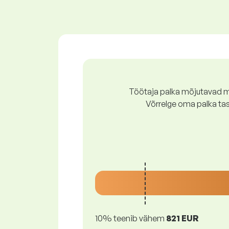
Töötaja palka mõjutavad mi
Võrrelge oma palka ta
10% teenib vähem
821 EUR