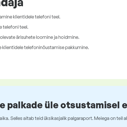
ndaja
mine klientidele telefoni teel.
 telefoni teel.
levate ärisuhete loomine ja hoidmine.
e klientidele telefoninõustamise pakkumine.
e palkade üle otsustamisel 
ika. Selles aitab teid üksikasjalik palgaraport. Meiega on tei