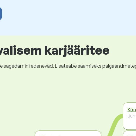
valisem karjääritee
kõige sagedamini edenevad. Lisateabe saamiseks palgaandmete
Kõn
Juh