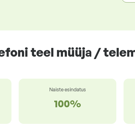
foni teel müüja / tele
Naiste esindatus
100%