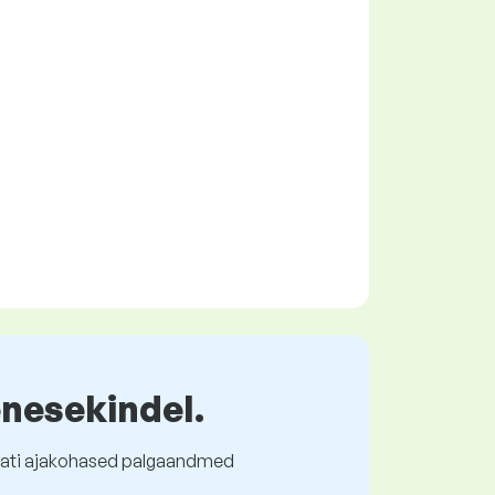
enesekindel.
l alati ajakohased palgaandmed