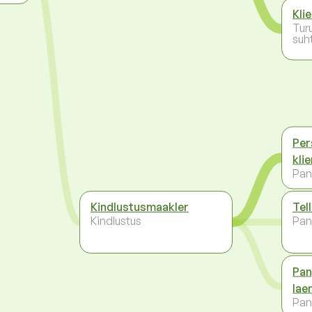
Kli
Tur
suh
Per
kli
Pan
Kindlustusmaakler
Tel
Kindlustus
Pan
Pan
lae
Pan