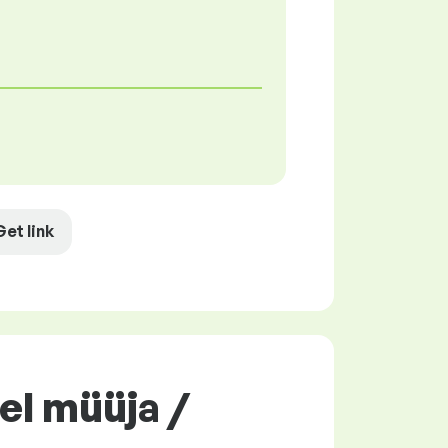
Get link
eel müüja /