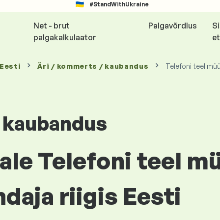
#StandWithUkraine
Net - brut
Palgavõrdlus
S
palgakalkulaator
et
 Eesti
Äri / kommerts / kaubandus
Telefoni teel müü
/ kaubandus
le Telefoni teel mü
daja riigis Eesti