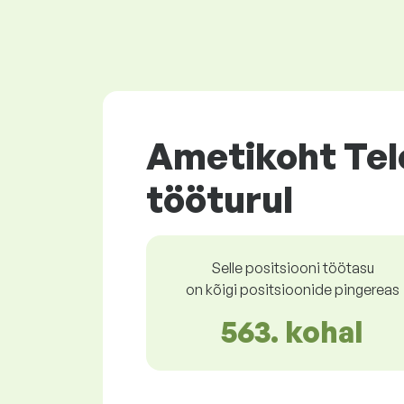
Ametikoht Tele
tööturul
Selle positsiooni töötasu
on kõigi positsioonide pingereas
563. kohal