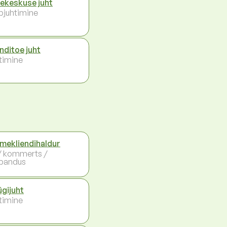
ekeskuse juht
pjuhtimine
enditoe juht
timine
mekliendihaldur
 / kommerts /
bandus
gijuht
timine