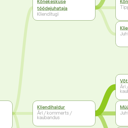
Kõnekeskuse
Kõn
Tip
töödejuhataja
Klienditugi
Kli
Juh
Võt
Äri
kau
Kliendihaldur
Müü
Äri / kommerts /
Juh
kaubandus