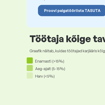
Proovi palgatööriista TASUTA
Töötaja kõige ta
Graafik näitab, kuidas töötajad karjääris 
Enamasti (>15%)
Aeg-ajalt (5-15%)
Harv (<5%)