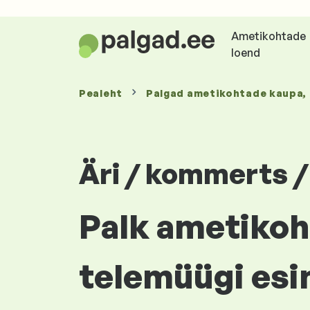
Ametikohtade
loend
Pealeht
Palgad
ametikohtade kaupa
,
Äri / kommerts 
Palk ametikoha
telemüügi esin