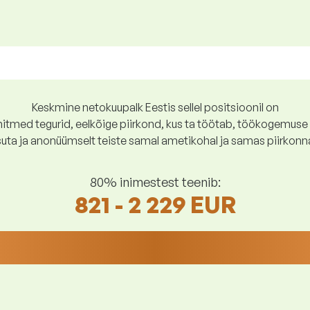
Keskmine netokuupalk Eestis sellel positsioonil on
tmed tegurid, eelkõige piirkond, kus ta töötab, töökogemuse p
suta ja anonüümselt teiste samal ametikohal ja samas piirkonn
80% inimestest teenib:
821 - 2 229 EUR