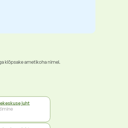
ga klõpsake ametikoha nimel.
ekeskuse juht
timine