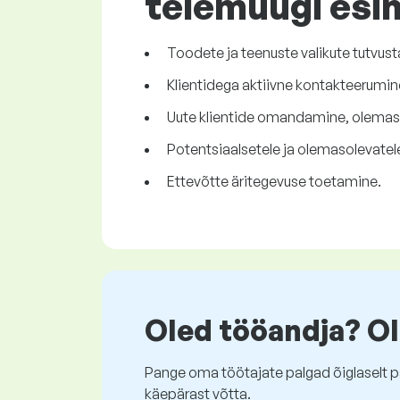
telemüügi esi
Toodete ja teenuste valikute tutvusta
Klientidega aktiivne kontakteerumine
Uute klientide omandamine, olemaso
Potentsiaalsetele ja olemasolevatel
Ettevõtte äritegevuse toetamine.
Oled tööandja? Ol
Pange oma töötajate palgad õiglaselt pa
käepärast võtta.