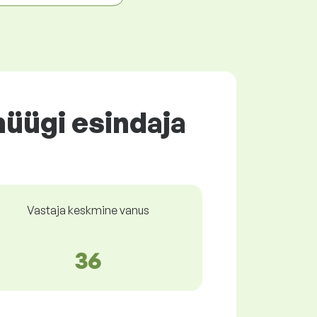
müügi esindaja
Vastaja keskmine vanus
36