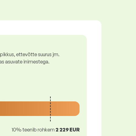
ikkus, ettevõtte suurus jm.
as asuvate inimestega.
10% teenib rohkem
2 229 EUR