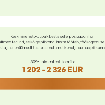
Keskmine netokuupalk Eestis sellel positsioonil on
tmed tegurid, eelkõige piirkond, kus ta töötab, töökogemuse p
suta ja anonüümselt teiste samal ametikohal ja samas piirkonn
80% inimestest teenib:
1 202 - 2 326 EUR