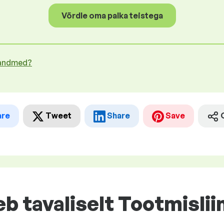
Võrdle oma palka teistega
 andmed?
are
Tweet
Share
Save
eb tavaliselt Tootmislii