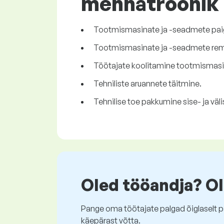
mehhatroonik
Tootmismasinate ja -seadmete paig
Tootmismasinate ja -seadmete rem
Töötajate koolitamine tootmismasi
Tehniliste aruannete täitmine.
Tehnilise toe pakkumine sise- ja väli
Oled tööandja? Ol
Pange oma töötajate palgad õiglaselt pa
käepärast võtta.