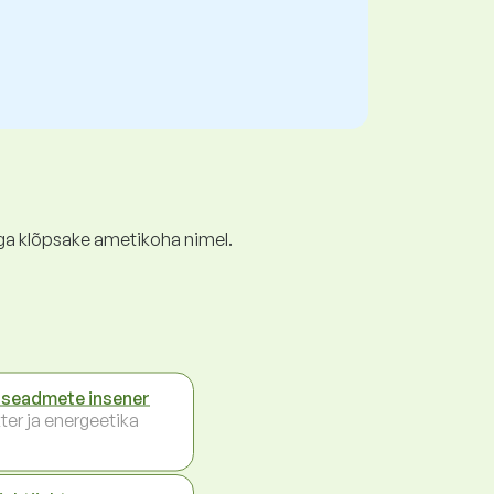
ga klõpsake ametikoha nimel.
seadmete insener
ter ja energeetika