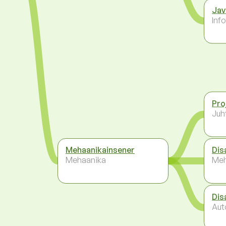
Jav
Inf
Pro
Juh
Mehaanikainsener
Dis
Mehaanika
Meh
Dis
Aut