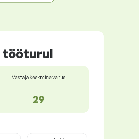
 tööturul
Vastaja keskmine vanus
29