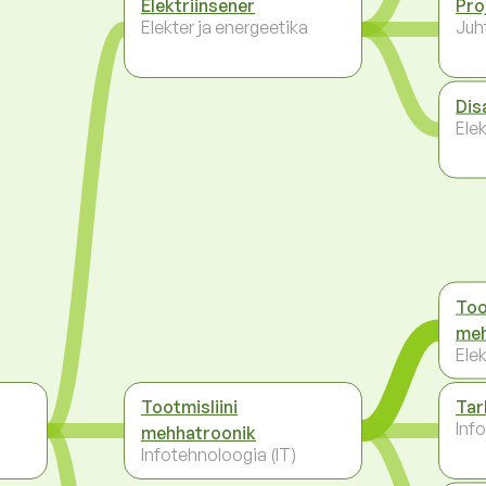
Elektriinsener
Pro
Elekter ja energeetika
Juh
Dis
Elek
Too
meh
Elek
Tootmisliini
Tar
Inf
mehhatroonik
Infotehnoloogia (IT)