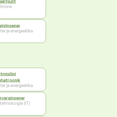
jektijuht
timine
ainiinsener
ter ja energeetika
tmisliini
hatroonik
ter ja energeetika
kvarainsener
otehnoloogia (IT)