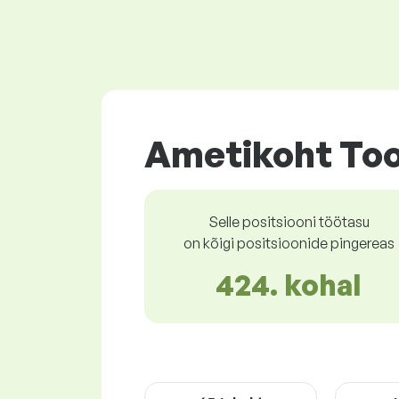
Ametikoht Too
Selle positsiooni töötasu
on kõigi positsioonide pingereas
424. kohal