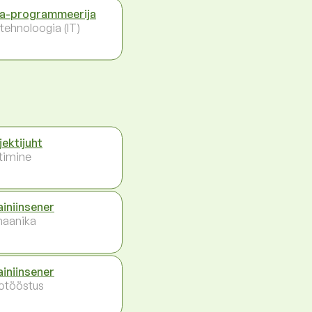
a-programmeerija
otehnoloogia (IT)
jektijuht
timine
ainiinsener
aanika
ainiinsener
otööstus