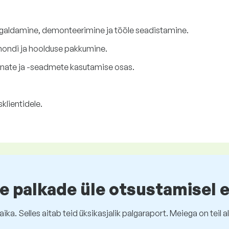
aldamine, demonteerimine ja tööle seadistamine.
ondi ja hoolduse pakkumine.
nate ja -seadmete kasutamise osas.
sklientidele.
e palkade üle otsustamisel 
ika. Selles aitab teid üksikasjalik palgaraport. Meiega on tei