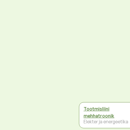
Tootmisliini
mehhatroonik
Elekter ja energeetika