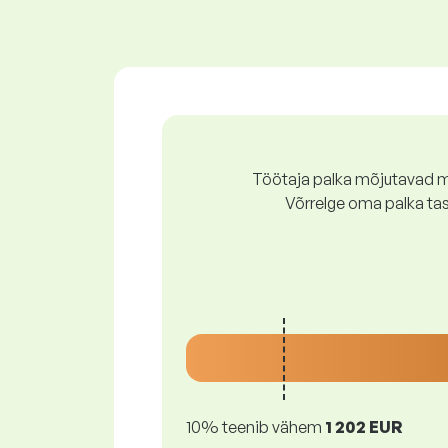
Töötaja palka mõjutavad mi
Võrrelge oma palka ta
10% teenib vähem
1 202 EUR