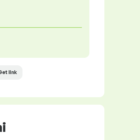
Get link
ni