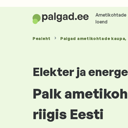
Ametikohtade
loend
Pealeht
Palgad
ametikohtade kaupa
,
Elekter ja energ
Palk ametikoh
riigis Eesti