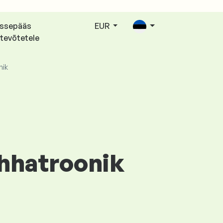
issepääs
EUR
tevõtetele
nik
ehhatroonik