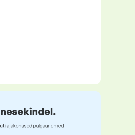
enesekindel.
l alati ajakohased palgaandmed