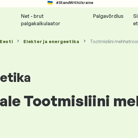
#StandWithUkraine
Net - brut
Palgavõrdlus
S
palgakalkulaator
et
 Eesti
Elekter ja energeetika
Tootmisliini mehhatroo
eetika
ale Tootmisliini m