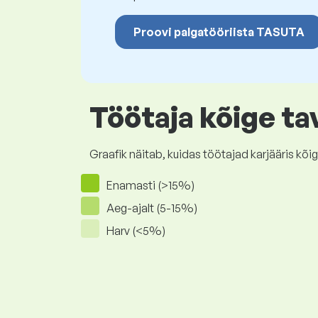
Proovi palgatööriista TASUTA
Töötaja kõige ta
Graafik näitab, kuidas töötajad karjääris 
Enamasti (>15%)
Aeg-ajalt (5-15%)
Harv (<5%)