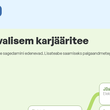
valisem karjääritee
kõige sagedamini edenevad. Lisateabe saamiseks palgaandmete
Jõu
Elek