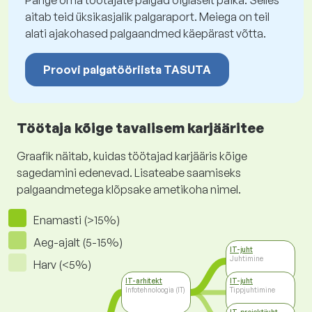
Pange oma töötajate palgad õiglaselt paika. Selles
aitab teid üksikasjalik palgaraport. Meiega on teil
alati ajakohased palgaandmed käepärast võtta.
Proovi palgatööriista TASUTA
Töötaja kõige tavalisem karjääritee
Graafik näitab, kuidas töötajad karjääris kõige
sagedamini edenevad. Lisateabe saamiseks
palgaandmetega klõpsake ametikoha nimel.
Enamasti (>15%)
Aeg-ajalt (5-15%)
IT-juht
Juhtimine
Harv (<5%)
IT-arhitekt
IT-juht
Infotehnoloogia (IT)
Tippjuhtimine