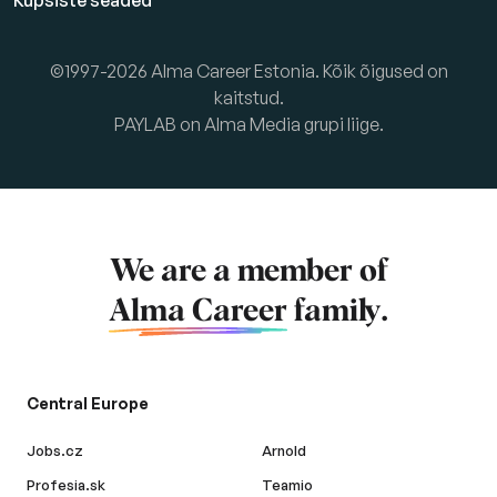
Küpsiste seaded
©1997-2026 Alma Career Estonia. Kõik õigused on
kaitstud.
PAYLAB on Alma Media grupi liige.
We are a member of
Alma Career
family.
Central Europe
Jobs.cz
Arnold
Profesia.sk
Teamio