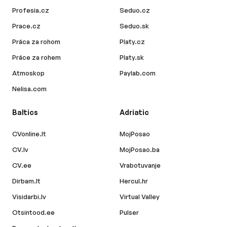
Profesia.cz
Seduo.cz
Prace.cz
Seduo.sk
Práca za rohom
Platy.cz
Práce za rohem
Platy.sk
Atmoskop
Paylab.com
Nelisa.com
Baltics
Adriatic
CVonline.lt
MojPosao
CV.lv
MojPosao.ba
CV.ee
Vrabotuvanje
Dirbam.lt
Hercul.hr
Visidarbi.lv
Virtual Valley
Otsintood.ee
Pulser