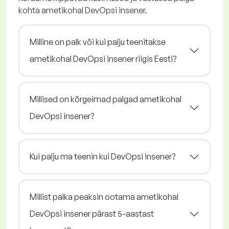
kohta ametikohal DevOpsi insener.
Milline on palk või kui palju teenitakse
ametikohal DevOpsi insener riigis Eesti?
Millised on kõrgeimad palgad ametikohal
DevOpsi insener?
Kui palju ma teenin kui DevOpsi insener?
Millist palka peaksin ootama ametikohal
DevOpsi insener pärast 5-aastast