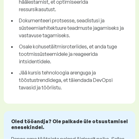
häälestamist, et optimiseerida
ressursikasutust.
Dokumenteeri protsesse, seadistusi ja
süsteemiarhitektuure teadmuste jagamiseks ja
vastavuse tagamiseks.
Osale kohusetäitmisroteriides, et anda tuge
tootmissüsteemidele ja reageerida
intsidentidele.
Jää kursis tehnoloogia arenguga ja
tööstustrendidega, et täiendada DevOpsi
tavasid ja tööriistu.
Oled tööandja? Ole palkade üle otsustamisel
enesekindel.