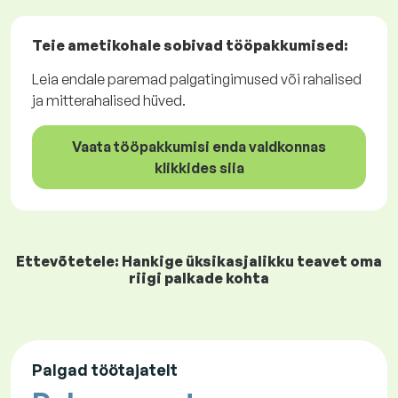
Teie ametikohale sobivad
tööpakkumised
:
Leia endale paremad palgatingimused või rahalised
ja mitterahalised hüved.
Vaata tööpakkumisi enda valdkonnas
klikkides siia
Ettevõtetele: Hankige üksikasjalikku teavet oma
riigi palkade kohta
Palgad töötajatelt