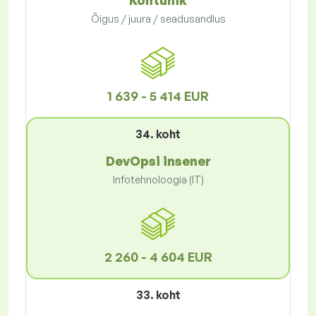
Kohtunik
Õigus / juura / seadusandlus
1 639 - 5 414 EUR
34. koht
DevOpsi insener
Infotehnoloogia (IT)
2 260 - 4 604 EUR
33. koht