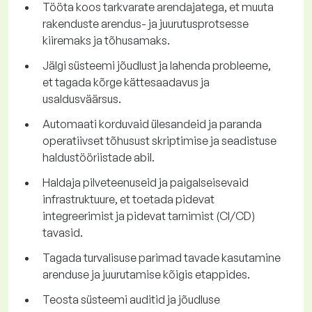
Tööta koos tarkvarate arendajatega, et muuta
rakenduste arendus- ja juurutusprotsesse
kiiremaks ja tõhusamaks.
Jälgi süsteemi jõudlust ja lahenda probleeme,
et tagada kõrge kättesaadavus ja
usaldusväärsus.
Automaati korduvaid ülesandeid ja paranda
operatiivset tõhusust skriptimise ja seadistuse
haldustööriistade abil.
Haldaja pilveteenuseid ja paigalseisevaid
infrastruktuure, et toetada pidevat
integreerimist ja pidevat tarnimist (CI/CD)
tavasid.
Tagada turvalisuse parimad tavade kasutamine
arenduse ja juurutamise kõigis etappides.
Teosta süsteemi auditid ja jõudluse