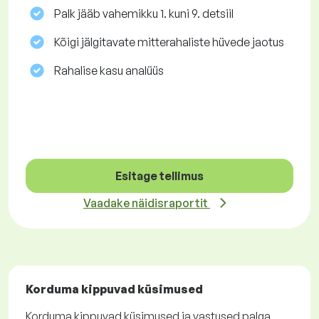
Palk jääb vahemikku 1. kuni 9. detsiil
Kõigi jälgitavate mitterahaliste hüvede jaotus
Rahalise kasu analüüs
Esitage tellimus
Vaadake näidisraportit
Korduma kippuvad küsimused
Korduma kippuvad küsimused ja vastused palga