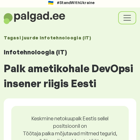
#StandWithUkraine
Tagasi juurde
Infotehnoloogia (IT)
Infotehnoloogia (IT)
Palk ametikohale DevOpsi
insener riigis Eesti
Keskmine netokuupalk Eestis sellel
positsioonil on
Töötaja palka mõjutavad mitmed tegurid,