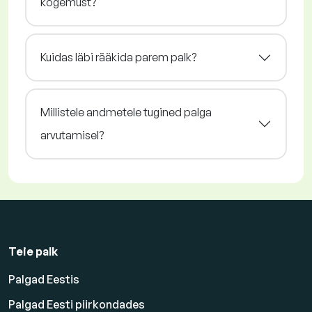
kogemust?
Kuidas läbi rääkida parem palk?
Millistele andmetele tugined palga
arvutamisel?
Teie palk
Palgad Eestis
Palgad Eesti piirkondades