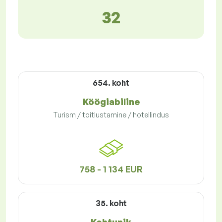
32
654. koht
Köögiabiline
Turism / toitlustamine / hotellindus
758 - 1 134 EUR
35. koht