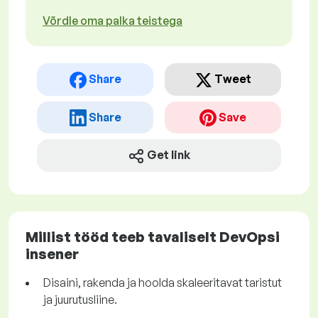
Võrdle oma palka teistega
Share
Tweet
Share
Save
Get link
Millist tööd teeb tavaliselt DevOpsi
insener
Disaini, rakenda ja hoolda skaleeritavat taristut
ja juurutusliine.