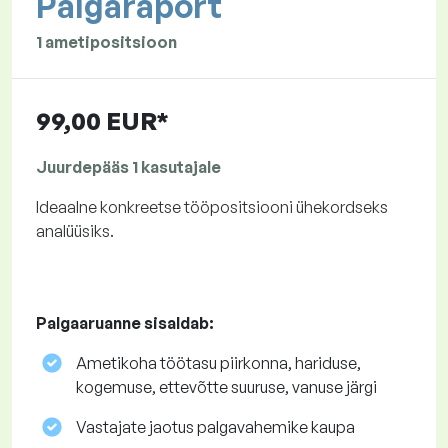
Palgaraport
1 ametipositsioon
99,00 EUR*
Juurdepääs 1 kasutajale
Ideaalne konkreetse tööpositsiooni ühekordseks
analüüsiks.
Palgaaruanne sisaldab:
Ametikoha töötasu piirkonna, hariduse,
kogemuse, ettevõtte suuruse, vanuse järgi
Vastajate jaotus palgavahemike kaupa