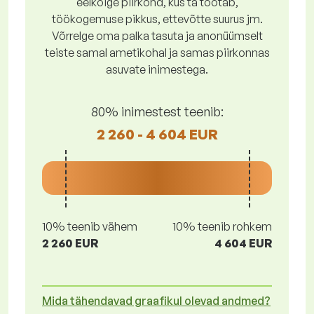
eelkõige piirkond, kus ta töötab,
töökogemuse pikkus, ettevõtte suurus jm.
Võrrelge oma palka tasuta ja anonüümselt
teiste samal ametikohal ja samas piirkonnas
asuvate inimestega.
80% inimestest teenib:
2 260 - 4 604 EUR
10% teenib vähem
10% teenib rohkem
2 260 EUR
4 604 EUR
Mida tähendavad graafikul olevad andmed?