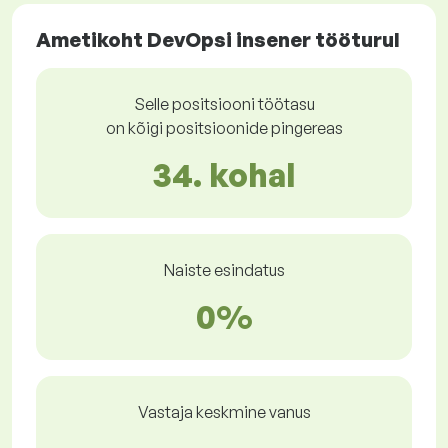
Ametikoht DevOpsi insener tööturul
Selle positsiooni töötasu
on kõigi positsioonide pingereas
34. kohal
Naiste esindatus
0%
Vastaja keskmine vanus