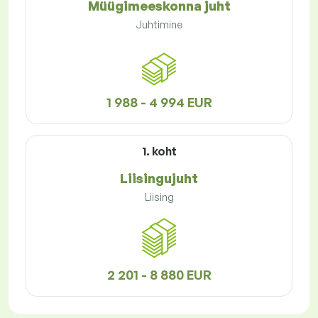
Müügimeeskonna juht
Juhtimine
1 988 - 4 994 EUR
1. koht
Liisingujuht
Liising
2 201 - 8 880 EUR