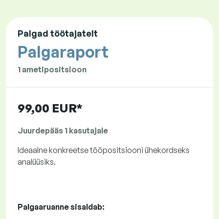
Palgad töötajatelt
Palgaraport
1 ametipositsioon
99,00 EUR*
Juurdepääs 1 kasutajale
Ideaalne konkreetse tööpositsiooni ühekordseks
analüüsiks.
Palgaaruanne sisaldab: