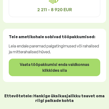
2 211 - 8 920 EUR
Teie ametikohale sobivad
tööpakkumised
:
Leia endale paremad palgatingimused või rahalised
ja mitterahalised hüved.
Vaata tööpakkumisi enda valdkonnas
klikkides siia
Ettevõtetele: Hankige üksikasjalikku teavet oma
riigi palkade kohta