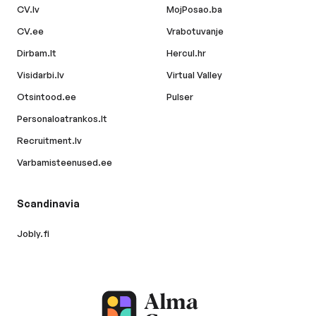
CV.lv
MojPosao.ba
CV.ee
Vrabotuvanje
Dirbam.lt
Hercul.hr
Visidarbi.lv
Virtual Valley
Otsintood.ee
Pulser
Personaloatrankos.lt
Recruitment.lv
Varbamisteenused.ee
Scandinavia
Jobly.fi