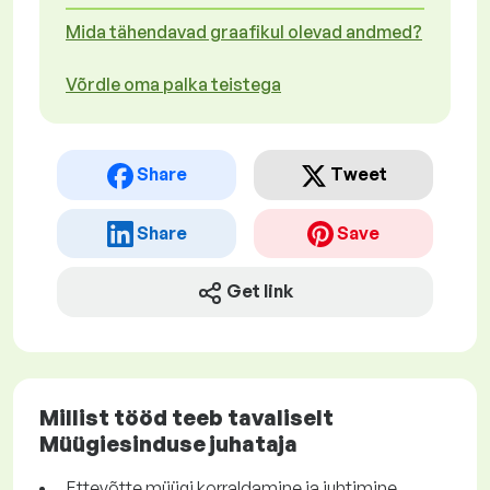
Mida tähendavad graafikul olevad andmed?
Võrdle oma palka teistega
Share
Tweet
Share
Save
Get link
Millist tööd teeb tavaliselt
Müügiesinduse juhataja
Ettevõtte müügi korraldamine ja juhtimine.