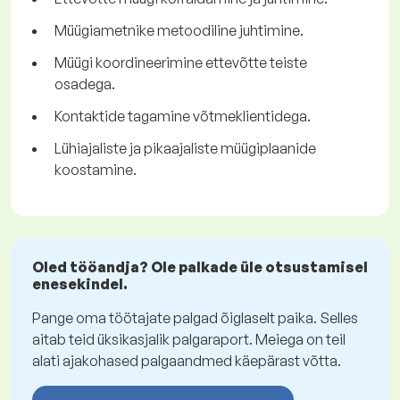
Müügiametnike metoodiline juhtimine.
Müügi koordineerimine ettevõtte teiste
osadega.
Kontaktide tagamine võtmeklientidega.
Lühiajaliste ja pikaajaliste müügiplaanide
koostamine.
Oled tööandja? Ole palkade üle otsustamisel
enesekindel.
Pange oma töötajate palgad õiglaselt paika. Selles
aitab teid üksikasjalik palgaraport. Meiega on teil
alati ajakohased palgaandmed käepärast võtta.