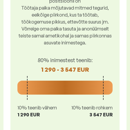
positsioonil on
Töötaja palka mõjutavad mitmed tegurid,
eelkõige piirkond, kus ta töötab,
töökogemuse pikkus, ettevõtte suurus jm.
Võrrelge oma palka tasuta ja anonüümselt
teiste samal ametikohal ja samas piirkonnas
asuvate inimestega.
80% inimestest teenib:
1 290 - 3 547 EUR
10% teenib vähem
10% teenib rohkem
1 290 EUR
3 547 EUR