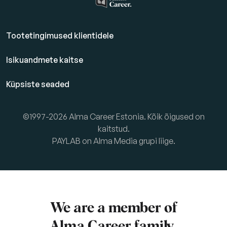
Tootetingimused klientidele
Isikuandmete kaitse
Küpsiste seaded
©1997-2026 Alma Career Estonia. Kõik õigused on
kaitstud.
PAYLAB on Alma Media grupi liige.
We are a member of
Alma Career
family.