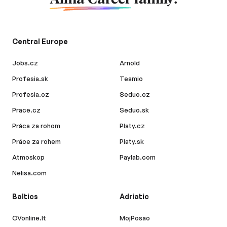
Central Europe
Jobs.cz
Arnold
Profesia.sk
Teamio
Profesia.cz
Seduo.cz
Prace.cz
Seduo.sk
Práca za rohom
Platy.cz
Práce za rohem
Platy.sk
Atmoskop
Paylab.com
Nelisa.com
Baltics
Adriatic
CVonline.lt
MojPosao