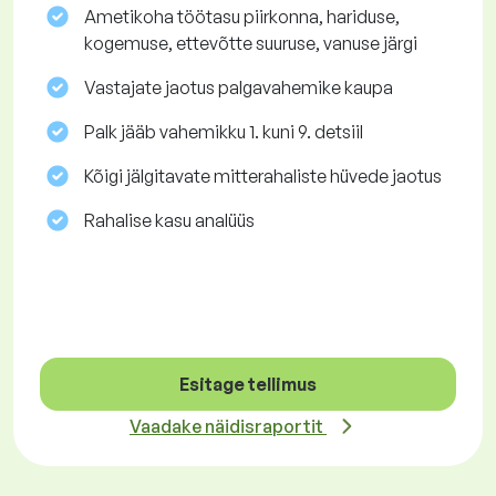
Ametikoha töötasu piirkonna, hariduse,
kogemuse, ettevõtte suuruse, vanuse järgi
Vastajate jaotus palgavahemike kaupa
Palk jääb vahemikku 1. kuni 9. detsiil
Kõigi jälgitavate mitterahaliste hüvede jaotus
Rahalise kasu analüüs
Esitage tellimus
Vaadake näidisraportit