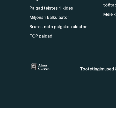
tööta
Palgad teistes riikides
Meie 
Miljonäri kalkulaator
Bruto - neto palgakalkulaator
TOP palgad
Tootetingimused k