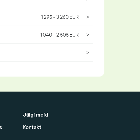
1 295 - 3 260 EUR
>
1 040 - 2 505 EUR
>
>
Jälgi meid
s
Kontakt