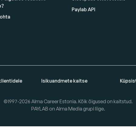
b?
Paylab API
kohta
lientidele
Isikuandmete kaitse
Küpsis
©1997-2026 Alma Career Estonia. Kõik õigused on kaitstud.
PAYLAB on Alma Media grupi liige.