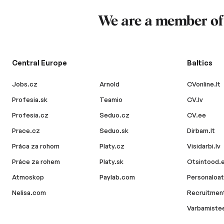
We are a member o
Central Europe
Baltics
Jobs.cz
Arnold
CVonline.lt
Profesia.sk
Teamio
CV.lv
Profesia.cz
Seduo.cz
CV.ee
Prace.cz
Seduo.sk
Dirbam.lt
Práca za rohom
Platy.cz
Visidarbi.lv
Práce za rohem
Platy.sk
Otsintood.
Atmoskop
Paylab.com
Personaloat
Nelisa.com
Recruitment
Varbamiste