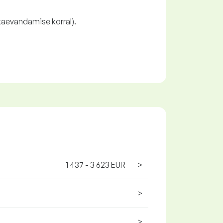
 kaevandamise korral).
1 437 - 3 623 EUR
>
>
>