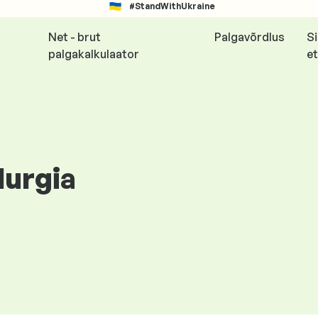
#StandWithUkraine
Net - brut
Palgavõrdlus
S
palgakalkulaator
et
lurgia