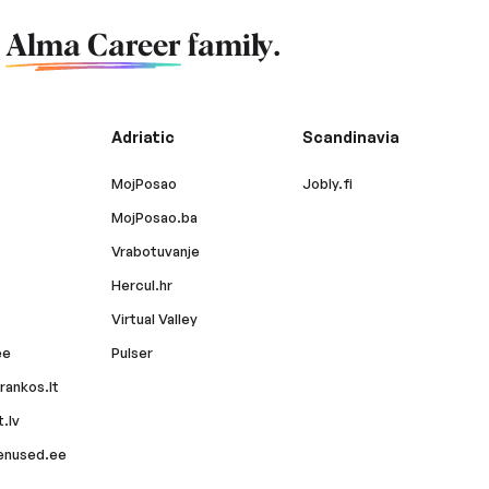
f
Alma Career
family.
Adriatic
Scandinavia
MojPosao
Jobly.fi
MojPosao.ba
Vrabotuvanje
Hercul.hr
Virtual Valley
ee
Pulser
rankos.lt
.lv
enused.ee