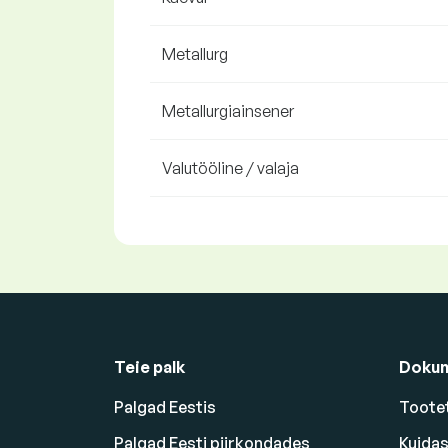
Metallurg
Metallurgiainsener
Valutööline / valaja
Teie palk
Doku
Palgad Eestis
Tootet
Palgad Eesti piirkondades
Kuidas