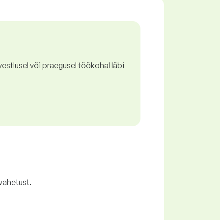
estlusel või praegusel töökohal läbi
vahetust.