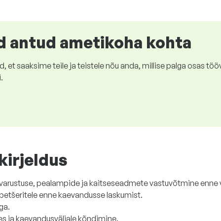
 antud ametikoha kohta
et saaksime teile ja teistele nõu anda, millise palga osas tööv
.
kirjeldus
evarustuse, pealampide ja kaitseseadmete vastuvõtmine enne 
ispetšeritele enne kaevandusse laskumist.
ga.
es ja kaevandusväljale kõndimine.