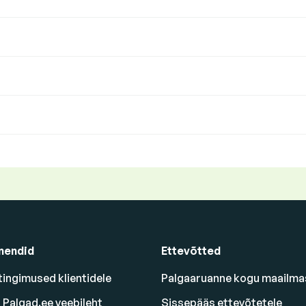
mendid
Ettevõtted
ingimused klientidele
Palgaaruanne kogu maailma
 Palgad.ee veebileht
Sissepääs ettevõtetele