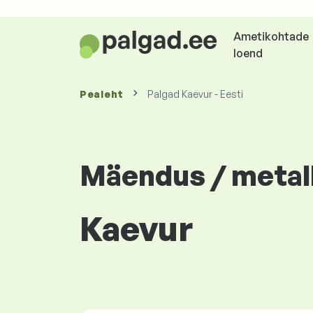
Ametikohtade
loend
Pealeht
Palgad Kaevur - Eesti
Mäendus / metal
Kaevur