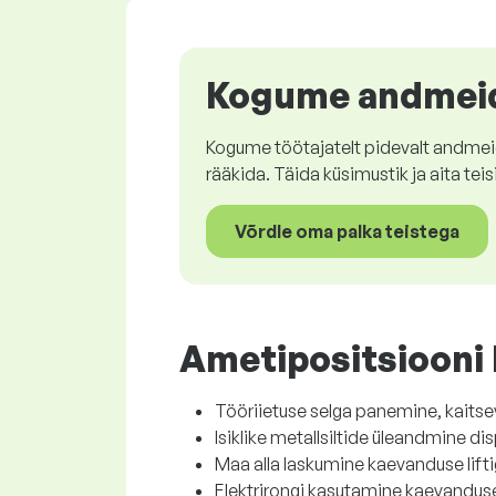
Kogume andmeid
Kogume töötajatelt pidevalt andmeid, 
rääkida. Täida küsimustik ja aita teisi
Võrdle oma palka teistega
Ametipositsiooni 
Tööriietuse selga panemine, kaits
Isiklike metallsiltide üleandmine d
Maa alla laskumine kaevanduse lifti
Elektrirongi kasutamine kaevandus