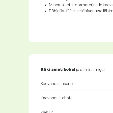
Mineraalsete toormaterjalide kaev
Põhjaliku füüsilise läbivaatuse läb
Kliki ametikohal
ja osale uuringus.
Kaevandusinsener
Kaevandustehnik
Kaevur