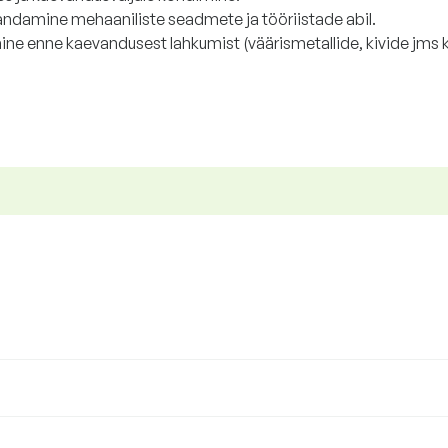
andamine mehaaniliste seadmete ja tööriistade abil.
imine enne kaevandusest lahkumist (väärismetallide, kivide jms