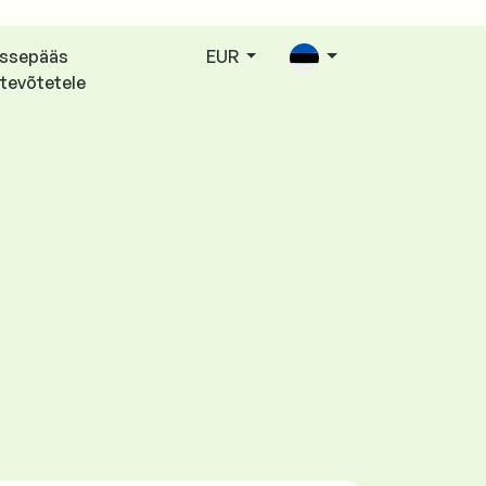
issepääs
EUR
tevõtetele