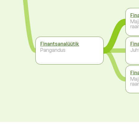
Fin
Maj
raa
Finantsanalüütik
Fin
Pangandus
Juh
Fin
Maj
raa