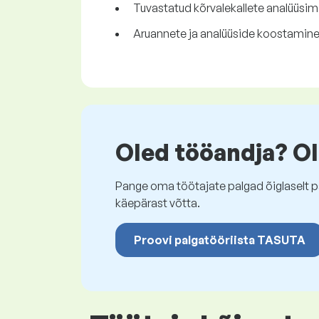
Tuvastatud kõrvalekallete analüüsim
Aruannete ja analüüside koostamine
Oled tööandja? Ol
Pange oma töötajate palgad õiglaselt pa
käepärast võtta.
Proovi palgatööriista TASUTA