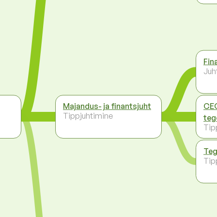
Fin
Juh
Majandus- ja finantsjuht
CEO
a
Tippjuhtimine
teg
Tip
Teg
Tip