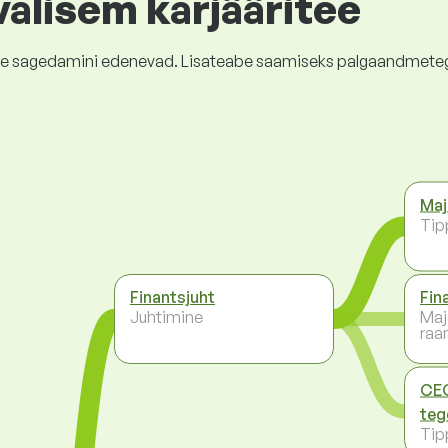
valisem karjääritee
kõige sagedamini edenevad. Lisateabe saamiseks palgaandmete
Maj
Tip
Finantsjuht
Fin
Juhtimine
Maj
raa
CEO
teg
Tip