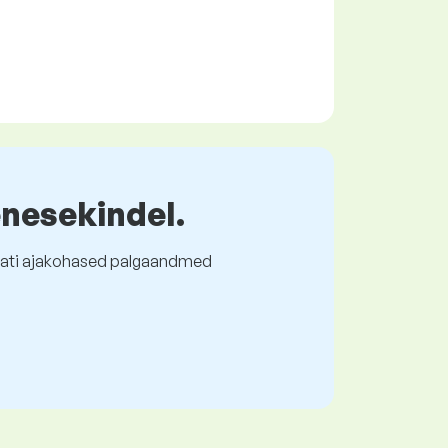
enesekindel.
l alati ajakohased palgaandmed