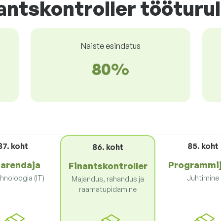
ntskontroller tööturul
Naiste esindatus
80%
87. koht
85. koht
86. koht
 arendaja
Programmi
Finantskontroller
hnoloogia (IT)
Juhtimine
Majandus, rahandus ja
raamatupidamine