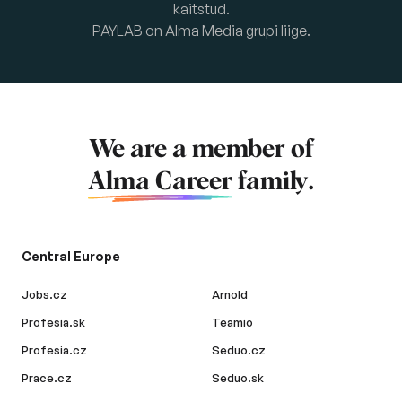
kaitstud.
PAYLAB on Alma Media grupi liige.
We are a member of
Alma Career
family.
Central Europe
Jobs.cz
Arnold
Profesia.sk
Teamio
Profesia.cz
Seduo.cz
Prace.cz
Seduo.sk