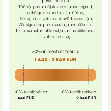
positsioonil on
Töötaja palka mõjutavad mitmed tegurid,
eelkõige piirkond, kus ta töötab,
töökogemuse pikkus, ettevõtte suurus jm.
Võrrelge oma palka tasuta ja anonüümselt
teiste samal ametikohal ja samas piirkonnas
asuvate inimestega.
80% inimestest teenib:
1 440 - 2 848 EUR
10% teenib vähem
10% teenib rohkem
1 440 EUR
2 848 EUR