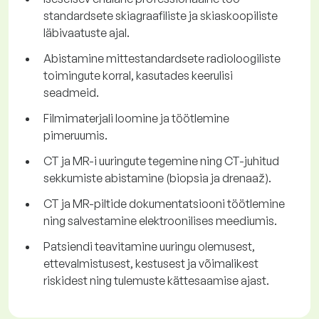
standardsete skiagraafiliste ja skiaskoopiliste
läbivaatuste ajal.
Abistamine mittestandardsete radioloogiliste
toimingute korral, kasutades keerulisi
seadmeid.
Filmimaterjali loomine ja töötlemine
pimeruumis.
CT ja MR-i uuringute tegemine ning CT-juhitud
sekkumiste abistamine (biopsia ja drenaaž).
CT ja MR-piltide dokumentatsiooni töötlemine
ning salvestamine elektroonilises meediumis.
Patsiendi teavitamine uuringu olemusest,
ettevalmistusest, kestusest ja võimalikest
riskidest ning tulemuste kättesaamise ajast.