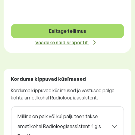
Esitage tellimus
Vaadake näidisraportit
Korduma kippuvad küsimused
Korduma kippuvad küsimused ja vastused palga
kohta ametikohal Radioloogiaassistent.
Milline on palk või kui palju teenitakse
ametikohal Radioloogiaassistent riigis