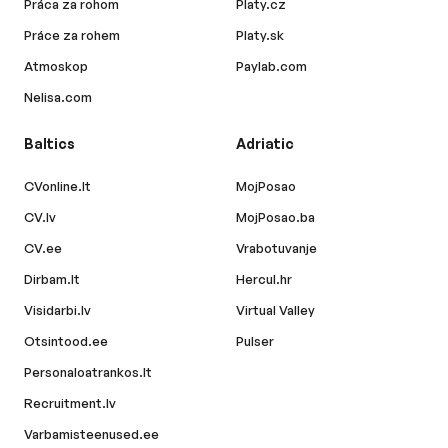
Práca za rohom
Platy.cz
Práce za rohem
Platy.sk
Atmoskop
Paylab.com
Nelisa.com
Baltics
Adriatic
CVonline.lt
MojPosao
CV.lv
MojPosao.ba
CV.ee
Vrabotuvanje
Dirbam.lt
Hercul.hr
Visidarbi.lv
Virtual Valley
Otsintood.ee
Pulser
Personaloatrankos.lt
Recruitment.lv
Varbamisteenused.ee