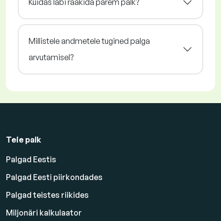
Kuidas läbi rääkida parem palk?
Millistele andmetele tugined palga
arvutamisel?
Teie palk
Palgad Eestis
Palgad Eesti piirkondades
Palgad teistes riikides
Miljonäri kalkulaator