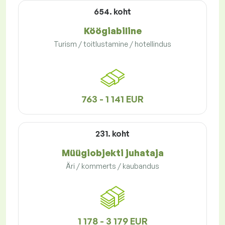
654. koht
Köögiabiline
Turism / toitlustamine / hotellindus
763 - 1 141 EUR
231. koht
Müügiobjekti juhataja
Äri / kommerts / kaubandus
1 178 - 3 179 EUR