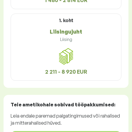
1 480 - 2 814 EUR
1. koht
Liisingujuht
Liising
2 211 - 8 920 EUR
Teie ametikohale sobivad
tööpakkumised
:
Leia endale paremad palgatingimused või rahalised
ja mitterahalised hüved.