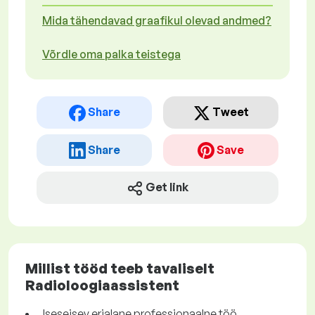
Mida tähendavad graafikul olevad andmed?
Võrdle oma palka teistega
Share
Tweet
Share
Save
Get link
Millist tööd teeb tavaliselt
Radioloogiaassistent
Iseseisev erialane professionaalne töö