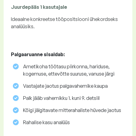
Juurdepääs 1 kasutajale
Ideaalne konkreetse tööpositsiooni ühekordseks
analüüsiks.
Palgaaruanne sisaldab:
Ametikoha töötasu piirkonna, hariduse,
kogemuse, ettevõtte suuruse, vanuse järgi
Vastajate jaotus palgavahemike kaupa
Palk jääb vahemikku 1. kuni 9. detsiil
Kõigi jälgitavate mitterahaliste hüvede jaotus
Rahalise kasu analüüs