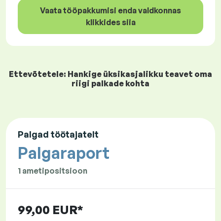
Vaata tööpakkumisi enda valdkonnas
klikkides siia
Ettevõtetele: Hankige üksikasjalikku teavet oma
riigi palkade kohta
Palgad töötajatelt
Palgaraport
1 ametipositsioon
99,00 EUR*