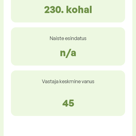
230. kohal
Naiste esindatus
n/a
Vastaja keskmine vanus
45