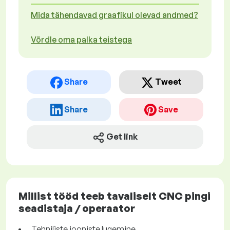
Mida tähendavad graafikul olevad andmed?
Võrdle oma palka teistega
Share
Tweet
Share
Save
Get link
Millist tööd teeb tavaliselt CNC pingi
seadistaja / operaator
Tehniliste jooniste lugemine.