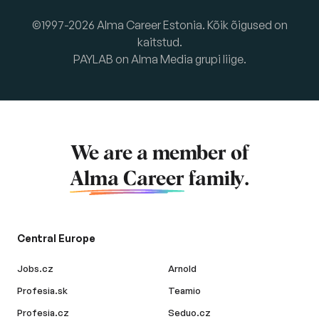
©1997-2026 Alma Career Estonia. Kõik õigused on
kaitstud.
PAYLAB on Alma Media grupi liige.
We are a member of
Alma Career
family.
Central Europe
Jobs.cz
Arnold
Profesia.sk
Teamio
Profesia.cz
Seduo.cz