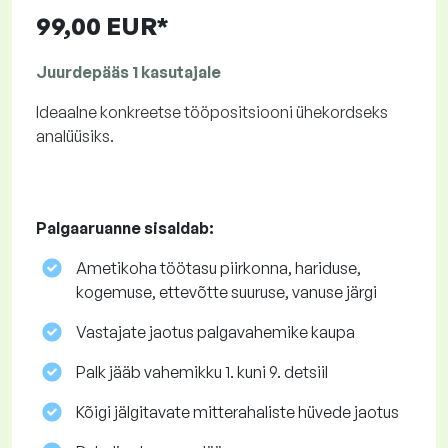
99,00 EUR*
Juurdepääs 1 kasutajale
Ideaalne konkreetse tööpositsiooni ühekordseks
analüüsiks.
Palgaaruanne sisaldab:
Ametikoha töötasu piirkonna, hariduse,
kogemuse, ettevõtte suuruse, vanuse järgi
Vastajate jaotus palgavahemike kaupa
Palk jääb vahemikku 1. kuni 9. detsiil
Kõigi jälgitavate mitterahaliste hüvede jaotus