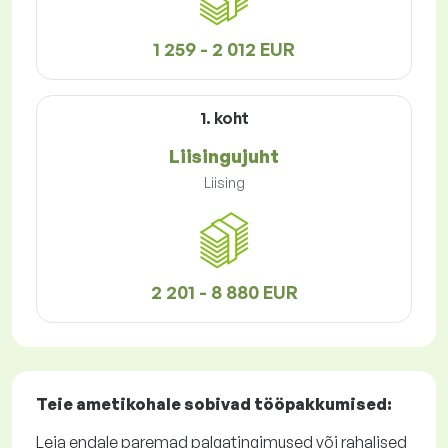
1 259 - 2 012 EUR
1. koht
Liisingujuht
Liising
2 201 - 8 880 EUR
Teie ametikohale sobivad
tööpakkumised
:
Leia endale paremad palgatingimused või rahalised