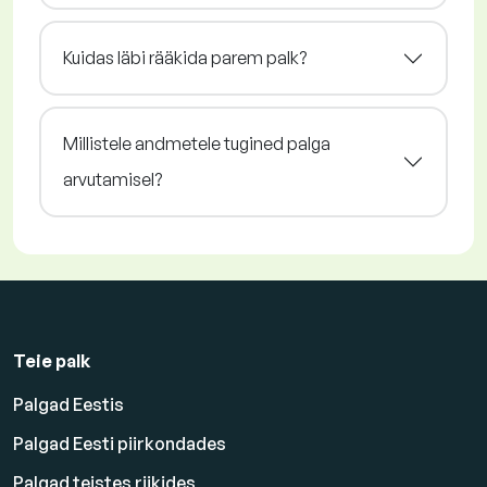
Kuidas läbi rääkida parem palk?
Millistele andmetele tugined palga
arvutamisel?
Teie palk
Palgad Eestis
Palgad Eesti piirkondades
Palgad teistes riikides