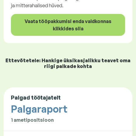
ja mitterahalised hüved.
Vaata tööpakkumisi enda valdkonnas
klikkides siia
Ettevõtetele: Hankige üksikasjalikku teavet oma
riigi palkade kohta
Palgad töötajatelt
Palgaraport
1 ametipositsioon