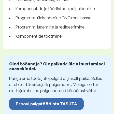
Komponentide ja tööriistade paigaldamine.
Programmi ülekandmine CNC masinasse.
Programmi lugemine ja redigeerimine.
Komponentide tootmine.
Oled tööandja? Ole palkade üle otsustamisel
enesekindel.
Pange oma töötajate palgad õiglaselt paika. Selles
aitab teid üksikasjalik palgaraport. Meiega on teil
alati ajakohased palgaandmed käepärast võtta.
Proovi palgatööriista TASUTA