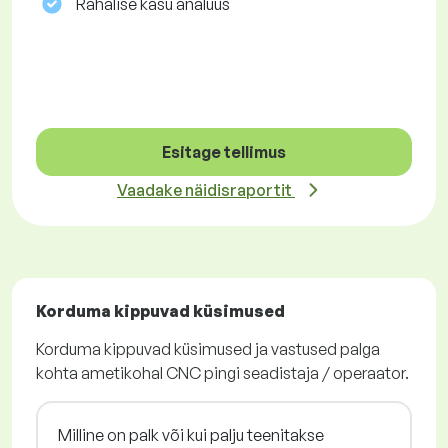
Rahalise kasu analüüs
Esitage tellimus
Vaadake näidisraportit
Korduma kippuvad küsimused
Korduma kippuvad küsimused ja vastused palga
kohta ametikohal CNC pingi seadistaja / operaator.
Milline on palk või kui palju teenitakse