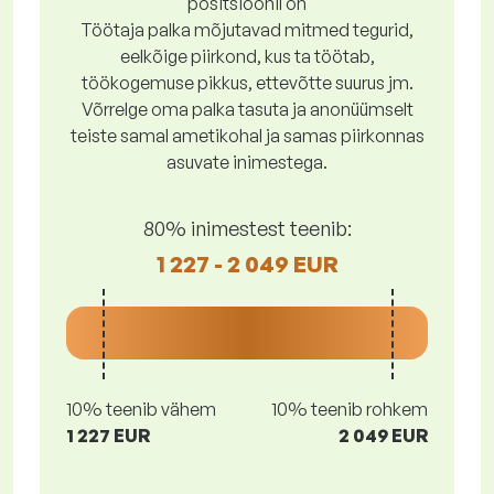
positsioonil on
Töötaja palka mõjutavad mitmed tegurid,
eelkõige piirkond, kus ta töötab,
töökogemuse pikkus, ettevõtte suurus jm.
Võrrelge oma palka tasuta ja anonüümselt
teiste samal ametikohal ja samas piirkonnas
asuvate inimestega.
80% inimestest teenib:
1 227 - 2 049 EUR
10% teenib vähem
10% teenib rohkem
1 227 EUR
2 049 EUR