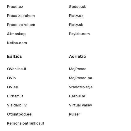
Prace.cz
Seduo.sk
Práca za rohom
Platy.cz
Práce za rohem
Platy.sk
Atmoskop
Paylab.com
Nelisa.com
Baltics
Adriatic
CVonline.lt
MojPosao
CV.lv
MojPosao.ba
CV.ee
Vrabotuvanje
Dirbam.lt
Hercul.hr
Visidarbi.lv
Virtual Valley
Otsintood.ee
Pulser
Personaloatrankos.lt