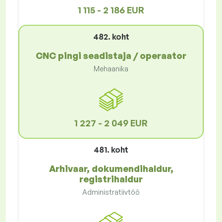
1 115 - 2 186 EUR
482. koht
CNC pingi seadistaja / operaator
Mehaanika
1 227 - 2 049 EUR
481. koht
Arhivaar, dokumendihaldur,
registrihaldur
Administratiivtöö