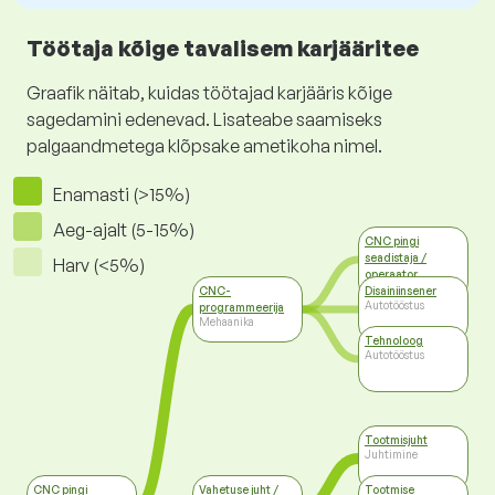
Töötaja kõige tavalisem karjääritee
Graafik näitab, kuidas töötajad karjääris kõige
sagedamini edenevad. Lisateabe saamiseks
palgaandmetega klõpsake ametikoha nimel.
Enamasti (>15%)
Aeg-ajalt (5-15%)
CNC pingi
seadistaja /
Harv (<5%)
operaator
Mehaanika
CNC-
Disainiinsener
Autotööstus
programmeerija
Mehaanika
Tehnoloog
Autotööstus
Tootmisjuht
Juhtimine
CNC pingi
Vahetuse juht /
Tootmise