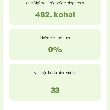
on kõigi positsioonide pingereas
482. kohal
Naiste esindatus
0%
Vastaja keskmine vanus
33