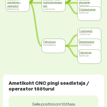
seadistaja /
tootmisprotsessi
planeerija
Tootmine
operaator
juht
Mehaanika
Juhtimine
Töödejuhataja
Tootmine
Tootmisjuht
Juhtimine
Tehnoloog
Disainiinsener
Autotööstus
Autotööstus
Tehnoloog
Tootmine
Ametikoht CNC pingi seadistaja /
operaator tööturul
Selle positsiooni töötasu