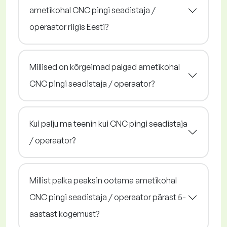
ametikohal CNC pingi seadistaja /
operaator riigis Eesti?
Millised on kõrgeimad palgad ametikohal
CNC pingi seadistaja / operaator?
Kui palju ma teenin kui CNC pingi seadistaja
/ operaator?
Millist palka peaksin ootama ametikohal
CNC pingi seadistaja / operaator pärast 5-
aastast kogemust?