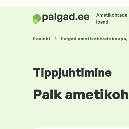
Ametikohtade
loend
Pealeht
Palgad
ametikohtade kaupa
,
Tippjuhtimine
Palk ametikoha