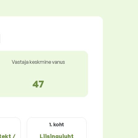
l
Vastaja keskmine vanus
47
1. koht
tekt /
Liisingujuht