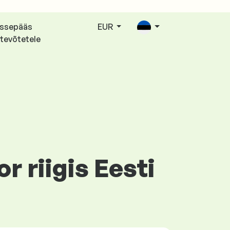
issepääs
EUR
tevõtetele
r riigis Eesti