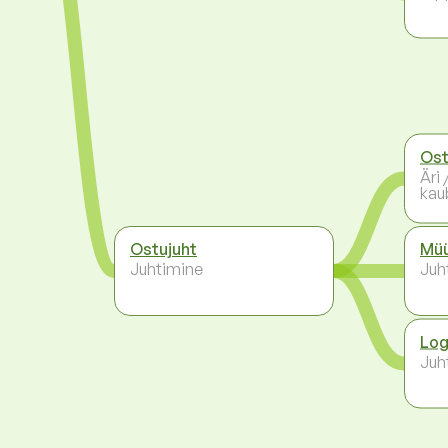
Ost
Äri
kau
Ostujuht
Müü
Juhtimine
Juh
Log
Juh