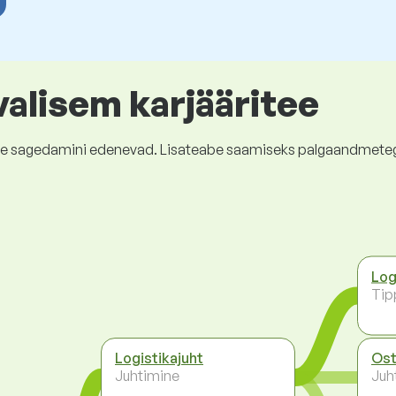
valisem karjääritee
kõige sagedamini edenevad. Lisateabe saamiseks palgaandmete
Log
Tip
Logistikajuht
Ost
Juhtimine
Juh