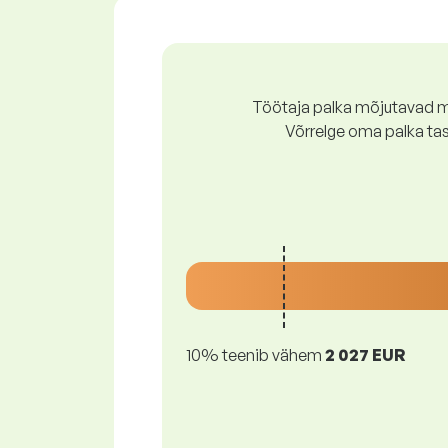
Töötaja palka mõjutavad mi
Võrrelge oma palka ta
10% teenib vähem
2 027 EUR