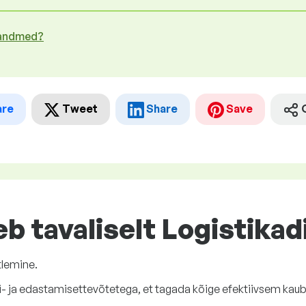
 andmed?
are
Tweet
Share
Save
eb tavaliselt Logistika
tlemine.
- ja edastamisettevõtetega, et tagada kõige efektiivsem kauba