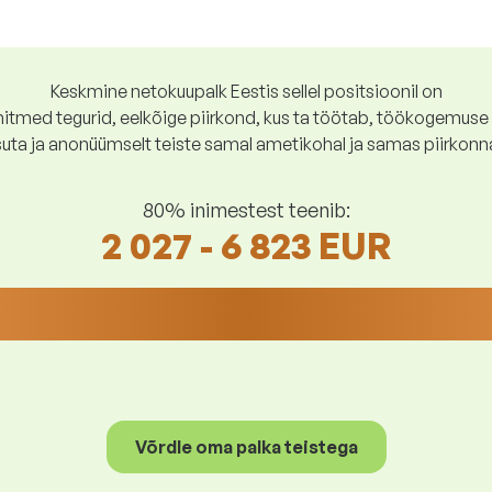
Keskmine netokuupalk Eestis sellel positsioonil on
tmed tegurid, eelkõige piirkond, kus ta töötab, töökogemuse p
suta ja anonüümselt teiste samal ametikohal ja samas piirkonn
80% inimestest teenib:
2 027 - 6 823 EUR
Võrdle oma palka teistega