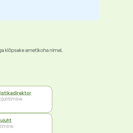
ga klõpsake ametikoha nimel.
istikadirektor
pjuhtimine
ujuht
timine