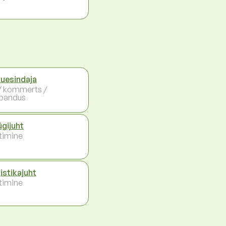
uesindaja
 / kommerts /
bandus
gijuht
timine
istikajuht
timine