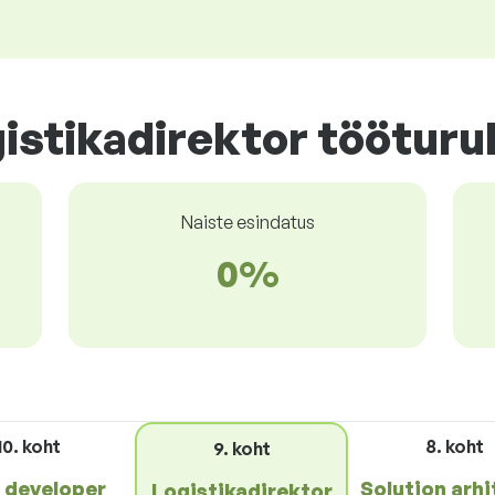
istikadirektor tööturu
Naiste esindatus
0%
10. koht
8. koht
9. koht
 developer
Solution arhi
Logistikadirektor