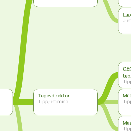
Lao
Juh
CEO
teg
Tip
Tegevdirektor
Müü
Tippjuhtimine
Tip
Maa
Tip