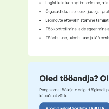
Logistikakulude optimeerimine, mis o
Õigusaktide, sise-eeskirjade ja -pr
Lepingute ettevalmistamine tarnijat
Töö kontrollimine ja delegeerimine a
Tööohutuse, tuleohutuse ja töö eeski
Oled tööandja? Ol
Pange oma töötajate palgad õiglaselt pa
käepärast võtta.
Proovi palgatööriista TASUTA