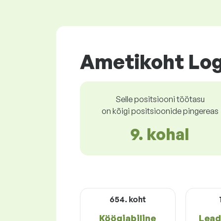
Ametikoht Log
Selle positsiooni töötasu
on kõigi positsioonide pingereas
9. kohal
654. koht
Köögiabiline
Lead