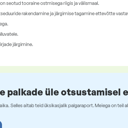
n seotud tooraine ostmisega riigis ja välismaal.
otseduuride rakendamine ja järgimise tagamine ettevõtte vasta
ega.
lluvatele.
rjade järgimine.
e palkade üle otsustamisel 
ika. Selles aitab teid üksikasjalik palgaraport. Meiega on tei