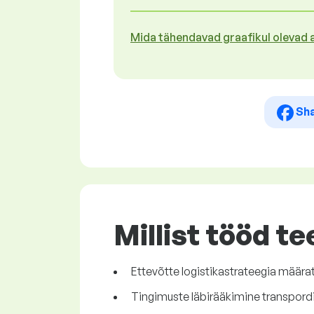
Mida tähendavad graafikul olevad
Sh
Millist tööd te
Ettevõtte logistikastrateegia määra
Tingimuste läbirääkimine transpordi