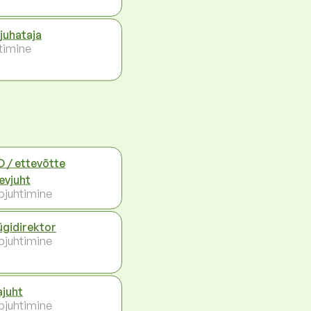
juhataja
timine
 / ettevõtte
evjuht
pjuhtimine
gidirektor
pjuhtimine
juht
pjuhtimine