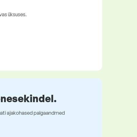
vas üksuses.
enesekindel.
l alati ajakohased palgaandmed