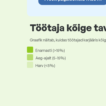
Töötaja kõige ta
Graafik näitab, kuidas töötajad karjääris 
Enamasti (>15%)
Aeg-ajalt (5-15%)
Harv (<5%)