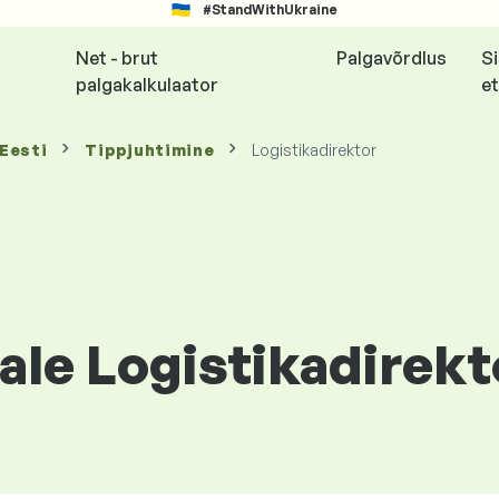
#StandWithUkraine
Net - brut
Palgavõrdlus
S
palgakalkulaator
et
 Eesti
Tippjuhtimine
Logistikadirektor
le Logistikadirekto