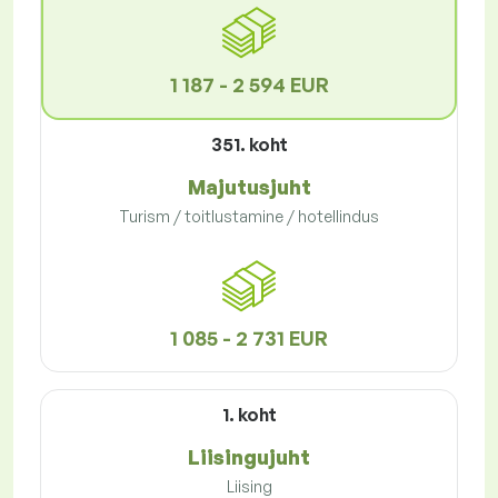
1 187 - 2 594 EUR
351. koht
Majutusjuht
Turism / toitlustamine / hotellindus
1 085 - 2 731 EUR
1. koht
Liisingujuht
Liising