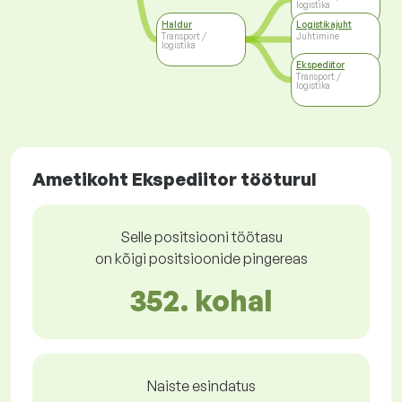
logistika
Haldur
Logistikajuht
Transport /
Juhtimine
logistika
Ekspediitor
Transport /
logistika
Ametikoht Ekspediitor tööturul
Selle positsiooni töötasu
on kõigi positsioonide pingereas
352. kohal
Naiste esindatus