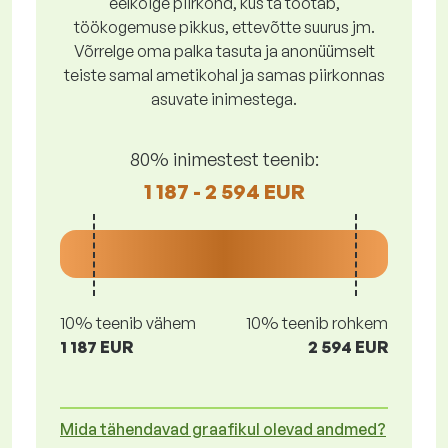
eelkõige piirkond, kus ta töötab,
töökogemuse pikkus, ettevõtte suurus jm.
Võrrelge oma palka tasuta ja anonüümselt
teiste samal ametikohal ja samas piirkonnas
asuvate inimestega.
80% inimestest teenib:
1 187 - 2 594 EUR
10% teenib vähem
10% teenib rohkem
1 187 EUR
2 594 EUR
Mida tähendavad graafikul olevad andmed?