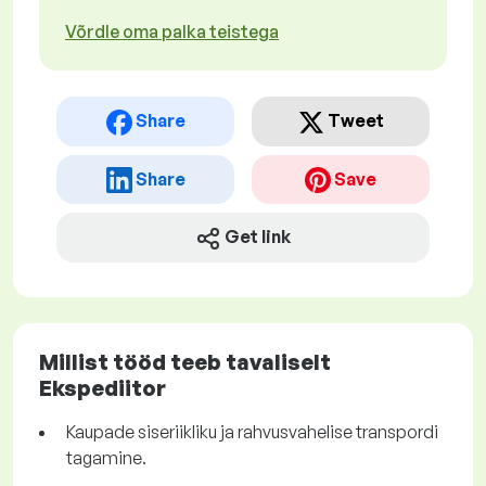
Võrdle oma palka teistega
Share
Tweet
Share
Save
Get link
Millist tööd teeb tavaliselt
Ekspediitor
Kaupade siseriikliku ja rahvusvahelise transpordi
tagamine.