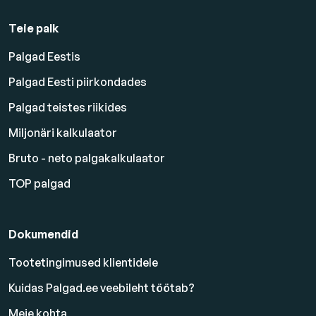
Teie palk
Palgad Eestis
Palgad Eesti piirkondades
Palgad teistes riikides
Miljonäri kalkulaator
Bruto - neto palgakalkulaator
TOP palgad
Dokumendid
Tootetingimused klientidele
Kuidas Palgad.ee veebileht töötab?
Meie kohta