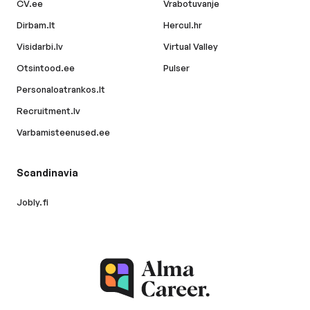
CV.ee
Vrabotuvanje
Dirbam.lt
Hercul.hr
Visidarbi.lv
Virtual Valley
Otsintood.ee
Pulser
Personaloatrankos.lt
Recruitment.lv
Varbamisteenused.ee
Scandinavia
Jobly.fi