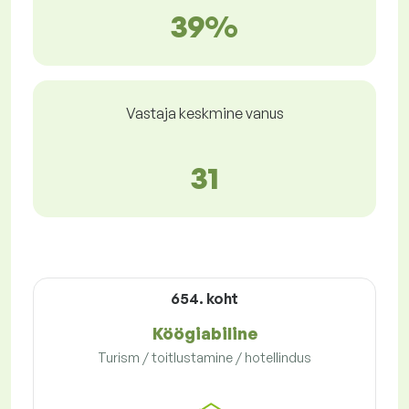
39%
Vastaja keskmine vanus
31
654. koht
Köögiabiline
Turism / toitlustamine / hotellindus