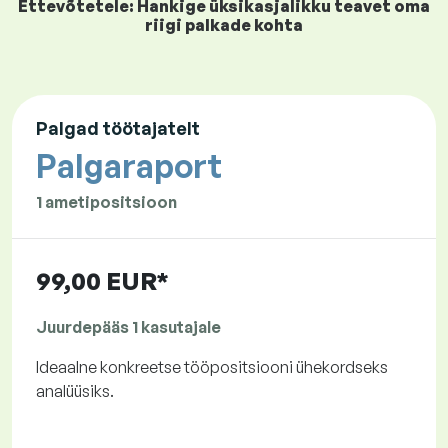
Ettevõtetele: Hankige üksikasjalikku teavet oma
riigi palkade kohta
Palgad töötajatelt
Palgaraport
1 ametipositsioon
99,00 EUR*
Juurdepääs 1 kasutajale
Ideaalne konkreetse tööpositsiooni ühekordseks
analüüsiks.