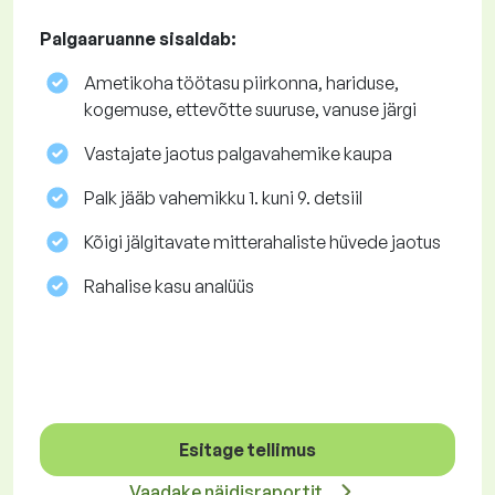
Palgaaruanne sisaldab:
Ametikoha töötasu piirkonna, hariduse,
kogemuse, ettevõtte suuruse, vanuse järgi
Vastajate jaotus palgavahemike kaupa
Palk jääb vahemikku 1. kuni 9. detsiil
Kõigi jälgitavate mitterahaliste hüvede jaotus
Rahalise kasu analüüs
Esitage tellimus
Vaadake näidisraportit