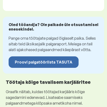
Oled tööandja? Ole palkade üle otsustamisel
enesekindel.
Pange oma töötajate palgad õiglaselt paika. Selles
aitab teid üksikasjalik palgaraport. Meiega on teil
alati ajakohased palgaandmed käepärast võtta.
Proovi palgatööriista TASUTA
Töötaja kõige tavalisem karjääritee
Graafik näitab, kuidas töötajad karjääris kõige
sagedamini edenevad. Lisateabe saamiseks
palgaandmetega klõpsake ametikoha nimel.