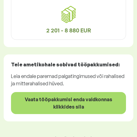
2 201 - 8 880 EUR
Teie ametikohale sobivad
tööpakkumised
:
Leia endale paremad palgatingimused või rahalised
ja mitterahalised hüved.
Vaata tööpakkumisi enda valdkonnas
klikkides siia