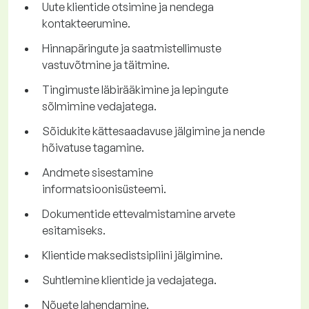
Uute klientide otsimine ja nendega
kontakteerumine.
Hinnapäringute ja saatmistellimuste
vastuvõtmine ja täitmine.
Tingimuste läbirääkimine ja lepingute
sõlmimine vedajatega.
Sõidukite kättesaadavuse jälgimine ja nende
hõivatuse tagamine.
Andmete sisestamine
informatsioonisüsteemi.
Dokumentide ettevalmistamine arvete
esitamiseks.
Klientide maksedistsipliini jälgimine.
Suhtlemine klientide ja vedajatega.
Nõuete lahendamine.