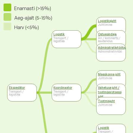
Enamasti (>15%)
Aeg-ajalt (5-15%)
Logistikajuht
Juhtimine
Harv (<5%)
Logistik
Ostuesindaja
Transport /
Äri / kommerts /
logistika
kaubandus
Administratiivtöötaja
Administratiivtöö
Meeskonna juht
Juhtimine
Ekspediitor
Koordinaator
Vahetuse juht /
Transport /
Transport /
tootmisprotsessi
logistika
logistika
juht
Juhtimine
Tootmisjuht
Juhtimine
Logistik
Transport /