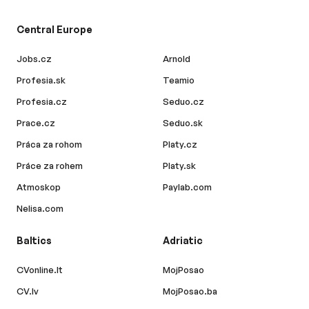
Central Europe
Jobs.cz
Arnold
Profesia.sk
Teamio
Profesia.cz
Seduo.cz
Prace.cz
Seduo.sk
Práca za rohom
Platy.cz
Práce za rohem
Platy.sk
Atmoskop
Paylab.com
Nelisa.com
Baltics
Adriatic
CVonline.lt
MojPosao
CV.lv
MojPosao.ba