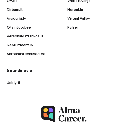
CV.ee
Vrabotuvanje
Dirbam.lt
Hercul.hr
Visidarbi.lv
Virtual Valley
Otsintood.ee
Pulser
Personaloatrankos.lt
Recruitment.lv
Varbamisteenused.ee
Scandinavia
Jobly.fi