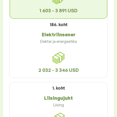
1 603 - 3 891 USD
186. koht
Elektriinsener
Elekter ja energeetika
2 032 - 3 346 USD
1. koht
Liisingujuht
Liising