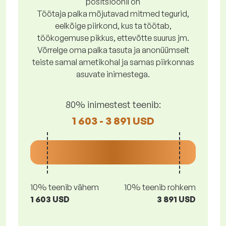
positsioonil on
Töötaja palka mõjutavad mitmed tegurid,
eelkõige piirkond, kus ta töötab,
töökogemuse pikkus, ettevõtte suurus jm.
Võrrelge oma palka tasuta ja anonüümselt
teiste samal ametikohal ja samas piirkonnas
asuvate inimestega.
80% inimestest teenib:
1 603 - 3 891 USD
10% teenib vähem
10% teenib rohkem
1 603 USD
3 891 USD