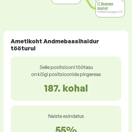
IT Business
Analyst
Infotehnoloogia (IT)
Ametikoht Andmebaasihaldur
tööturul
Selle positsiooni töötasu
on kõigi positsioonide pingereas
187. kohal
Naiste esindatus
55%