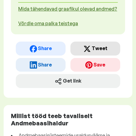
Mida tähendavad graafikul olevad andmed?
Võrdle oma palka teistega
Share
Tweet
Share
Save
Get link
Millist tööd teeb tavaliselt
Andmebaasihaldur
Andmebaasisüsteemide usaldusväärse ja