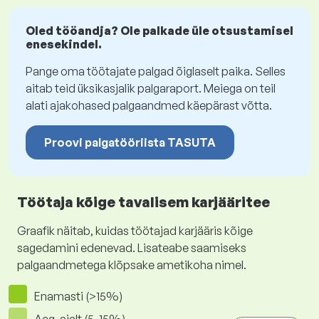
Oled tööandja? Ole palkade üle otsustamisel
enesekindel.
Pange oma töötajate palgad õiglaselt paika. Selles
aitab teid üksikasjalik palgaraport. Meiega on teil
alati ajakohased palgaandmed käepärast võtta.
Proovi palgatööriista TASUTA
Töötaja kõige tavalisem karjääritee
Graafik näitab, kuidas töötajad karjääris kõige
sagedamini edenevad. Lisateabe saamiseks
palgaandmetega klõpsake ametikoha nimel.
Enamasti (>15%)