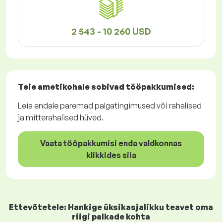
2 543 - 10 260 USD
Teie ametikohale sobivad
tööpakkumised
:
Leia endale paremad palgatingimused või rahalised
ja mitterahalised hüved.
Vaata tööpakkumisi enda valdkonnas
klikkides siia
Ettevõtetele: Hankige üksikasjalikku teavet oma
riigi palkade kohta