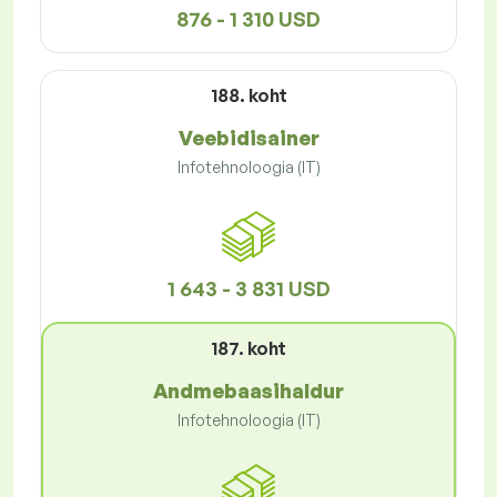
876 - 1 310 USD
188. koht
Veebidisainer
Infotehnoloogia (IT)
1 643 - 3 831 USD
187. koht
Andmebaasihaldur
Infotehnoloogia (IT)