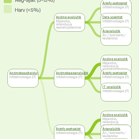
Aeg-ajalt (5-15%)
Äriinfo spetsialist
Infotehnoloogia (IT)
Harv (<5%)
Andme analüütik
Data scientist
Majandus,
Infotehnoloogia (IT)
rahandus ja
raamatupidamine
Ärianalüütik
Äri / kommerts /
kaubandus
Andme analüütik
Majandus,
rahandus ja
raamatupidamine
Andmebaasihaldur
Andmebaasianalüütik
Äriinfo spetsialist
Infotehnoloogia (IT)
Infotehnoloogia (IT)
Infotehnoloogia (IT)
IT-analüütik
Infotehnoloogia (IT)
Andme analüütik
Majandus,
rahandus ja
raamatupidamine
Äriinfo spetsialist
Ärianalüütik
Infotehnoloogia (IT)
Äri / kommerts /
kaubandus