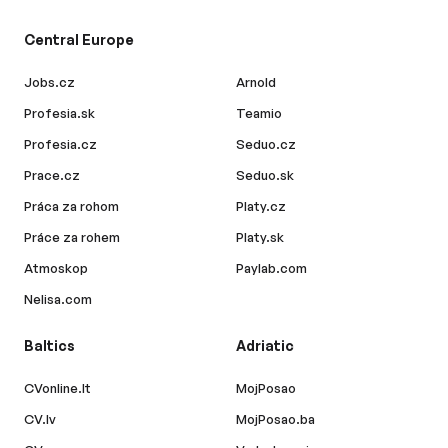
Central Europe
Jobs.cz
Arnold
Profesia.sk
Teamio
Profesia.cz
Seduo.cz
Prace.cz
Seduo.sk
Práca za rohom
Platy.cz
Práce za rohem
Platy.sk
Atmoskop
Paylab.com
Nelisa.com
Baltics
Adriatic
CVonline.lt
MojPosao
CV.lv
MojPosao.ba