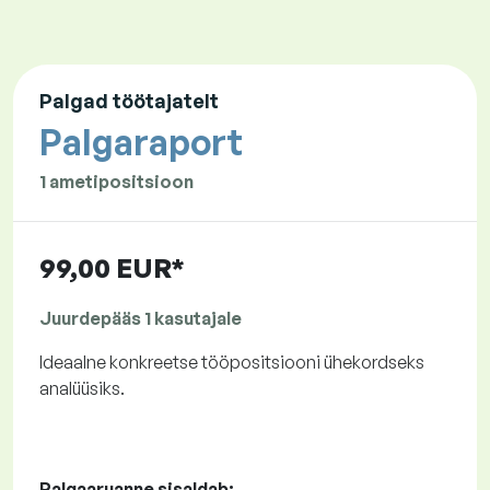
Palgad töötajatelt
Palgaraport
1 ametipositsioon
99,00 EUR*
Juurdepääs 1 kasutajale
Ideaalne konkreetse tööpositsiooni ühekordseks
analüüsiks.
Palgaaruanne sisaldab: