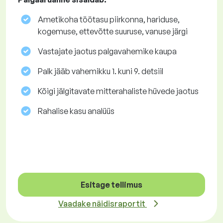
Ametikoha töötasu piirkonna, hariduse,
kogemuse, ettevõtte suuruse, vanuse järgi
Vastajate jaotus palgavahemike kaupa
Palk jääb vahemikku 1. kuni 9. detsiil
Kõigi jälgitavate mitterahaliste hüvede jaotus
Rahalise kasu analüüs
Esitage tellimus
Vaadake näidisraportit