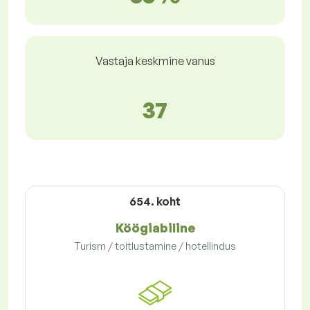
Vastaja keskmine vanus
37
654. koht
Köögiabiline
Turism / toitlustamine / hotellindus