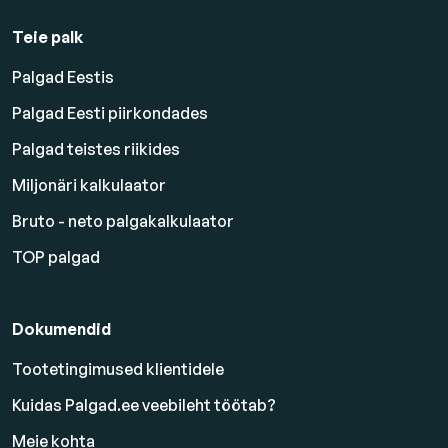
Teie palk
Palgad Eestis
Palgad Eesti piirkondades
Palgad teistes riikides
Miljonäri kalkulaator
Bruto - neto palgakalkulaator
TOP palgad
Dokumendid
Tootetingimused klientidele
Kuidas Palgad.ee veebileht töötab?
Meie kohta