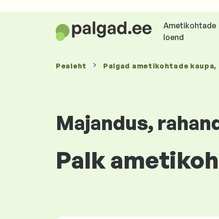
Ametikohtade
loend
Pealeht
Palgad
ametikohtade kaupa
,
Majandus, rahan
Palk ametikoha