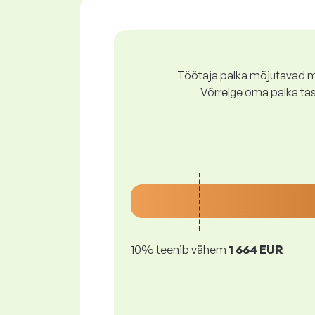
Töötaja palka mõjutavad mi
Võrrelge oma palka ta
10% teenib vähem
1 664 EUR