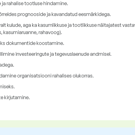
ja rahalise tootluse hindamine.
õrreldes prognooside ja kavandatud eesmärkidega.
alt kulude, aga ka kasumlikkuse ja tootlikkuse näitajatest vasta
, kasumiaruanne, rahavoog).
aoks dokumentide koostamine.
llimine investeeringute ja tegevuslaenude andmisel.
adega.
damine organisatsiooni rahalises olukorras.
iseks.
e kirjutamine.