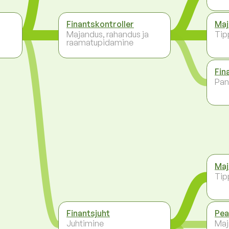
Finantskontroller
Maj
a
Majandus, rahandus ja
Tip
raamatupidamine
Fin
Pan
Maj
Tip
Finantsjuht
Pea
Juhtimine
Maj