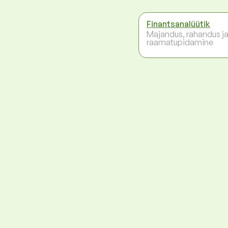
Finantsanalüütik
Majandus, rahandus j
raamatupidamine