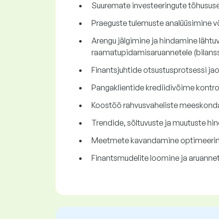
Suuremate investeeringute tõhususe 
Praeguste tulemuste analüüsimine v
Arengu jälgimine ja hindamine lähtuv
raamatupidamisaruannetele (bilanss
Finantsjuhtide otsustusprotsessi j
Pangaklientide krediidivõime kontro
Koostöö rahvusvaheliste meeskond
Trendide, sõltuvuste ja muutuste hin
Meetmete kavandamine optimeerim
Finantsmudelite loomine ja aruannet