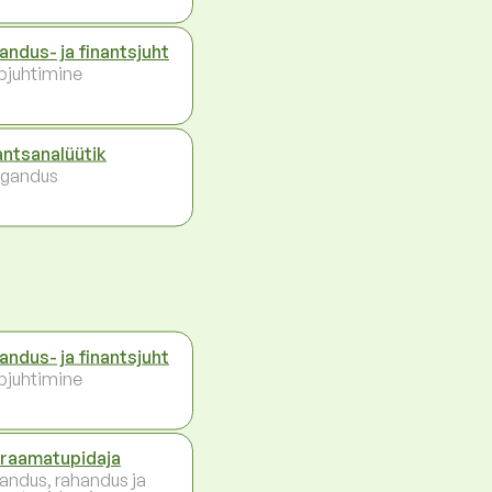
andus- ja finantsjuht
pjuhtimine
antsanalüütik
gandus
andus- ja finantsjuht
pjuhtimine
raamatupidaja
andus, rahandus ja