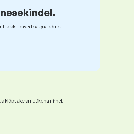
enesekindel.
l alati ajakohased palgaandmed
ga klõpsake ametikoha nimel.