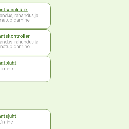
antsanalüütik
andus, rahandus ja
matupidamine
antskontroller
andus, rahandus ja
matupidamine
antsjuht
timine
antsjuht
timine