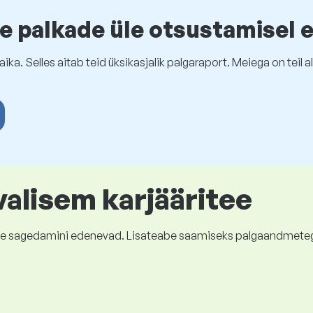
e palkade üle otsustamisel 
ika. Selles aitab teid üksikasjalik palgaraport. Meiega on tei
valisem karjääritee
kõige sagedamini edenevad. Lisateabe saamiseks palgaandmete