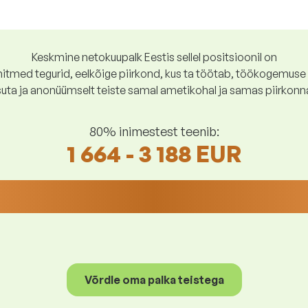
Keskmine netokuupalk Eestis sellel positsioonil on
tmed tegurid, eelkõige piirkond, kus ta töötab, töökogemuse p
suta ja anonüümselt teiste samal ametikohal ja samas piirkonn
80% inimestest teenib:
1 664 - 3 188 EUR
Võrdle oma palka teistega