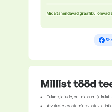
Mida tähendavad graafikul olevad
Sh
Millist tööd te
Tulude, kulude, brutokasumi ja kulu
Arvutuste koostamine vastavalt infla