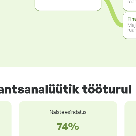
raa
Fin
Maj
raa
antsanalüütik tööturul
Naiste esindatus
74%