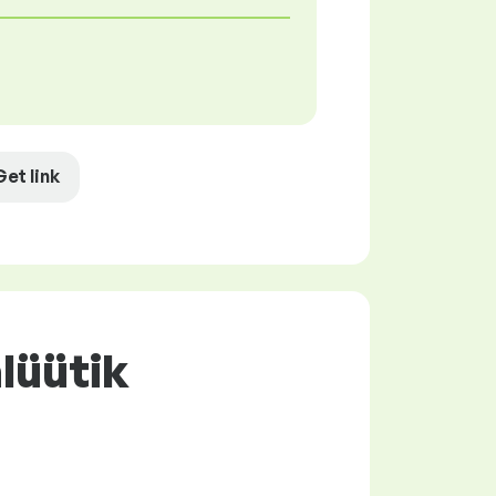
Get link
alüütik