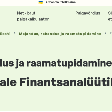
#StandWithUkraine
Net - brut
Palgavõrdlus
S
palgakalkulaator
et
 Eesti
Majandus, rahandus ja raamatupidamine
F
dus ja raamatupidamine
le Finantsanalüütik