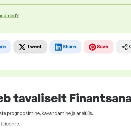
 andmed?
are
Tweet
Share
Save
eb tavaliselt Finantsan
tuste prognoosimine, kavandamine ja analüüs.
tsioonile.