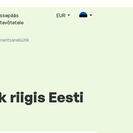
issepääs
EUR
tevõtetele
inantsanalüütik
 riigis Eesti