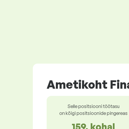
Ametikoht Fin
Selle positsiooni töötasu
on kõigi positsioonide pingereas
159. kohal