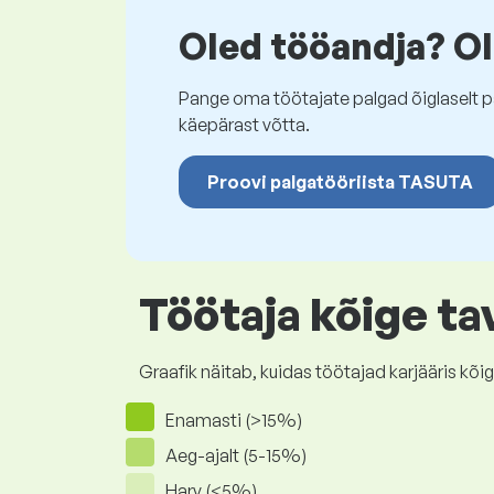
Oled tööandja? Ol
Pange oma töötajate palgad õiglaselt pa
käepärast võtta.
Proovi palgatööriista TASUTA
Töötaja kõige ta
Graafik näitab, kuidas töötajad karjääris 
Enamasti (>15%)
Aeg-ajalt (5-15%)
Harv (<5%)