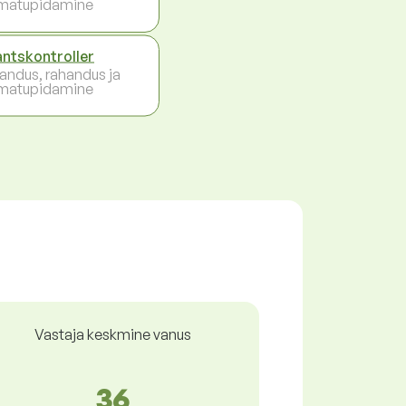
matupidamine
antskontroller
andus, rahandus ja
matupidamine
Vastaja keskmine vanus
36