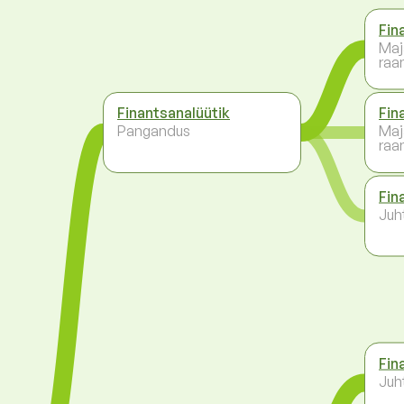
Fin
Maj
raa
Finantsanalüütik
Fin
Pangandus
Maj
raa
Fin
Juh
Fin
Juh