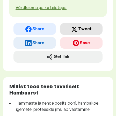
Võrdle oma palka teistega
Share
Tweet
Share
Save
Get link
Millist tööd teeb tavaliselt
Hambaarst
Hammaste ja nende positsiooni, hambakoe,
igemete, proteeside jms läbivaatamine.