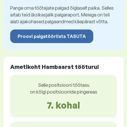
Pange oma töötajate palgad õiglaselt paika. Selles
aitab teid üksikasjalik palgaraport. Meiega on teil
alati ajakohased palgaandmed käepärast võtta.
Proovi palgatööriista TASUTA
Ametikoht Hambaarst tööturul
Selle positsiooni töötasu
on kõigi positsioonide pingereas
7. kohal