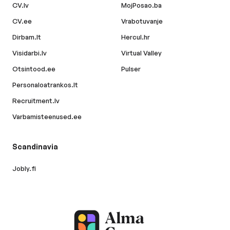
CV.lv
MojPosao.ba
CV.ee
Vrabotuvanje
Dirbam.lt
Hercul.hr
Visidarbi.lv
Virtual Valley
Otsintood.ee
Pulser
Personaloatrankos.lt
Recruitment.lv
Varbamisteenused.ee
Scandinavia
Jobly.fi