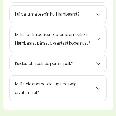
Kui palju ma teenin kui Hambaarst?
Millist palka peaksin ootama ametikohal
Hambaarst pärast 5-aastast kogemust?
Kuidas läbi rääkida parem palk?
Millistele andmetele tugined palga
arvutamisel?