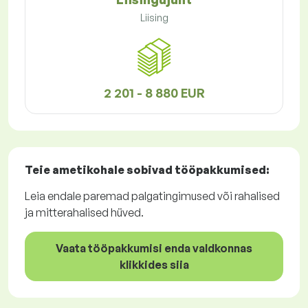
Liising
2 201 - 8 880 EUR
Teie ametikohale sobivad
tööpakkumised
:
Leia endale paremad palgatingimused või rahalised
ja mitterahalised hüved.
Vaata tööpakkumisi enda valdkonnas
klikkides siia