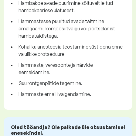
Hambakoe avade puurimine sõltuvalt leitud
hambakaariese ulatusest.
Hammastesse puuritud avade täitmine
amalgaami, komposiitvaigu või portselanist
hambatäidistega.
Kohaliku anesteesia teostamine süstidena enne
valulikke protseduure.
Hammaste, veresoonte ja närvide
eemaldamine.
Suu röntgenpiltide tegemine.
Hammaste emaili valgendamine.
Oled tööandja? Ole palkade üle otsustamisel
enesekindel.