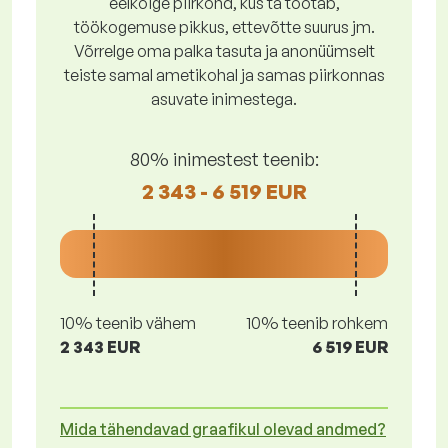
eelkõige piirkond, kus ta töötab,
töökogemuse pikkus, ettevõtte suurus jm.
Võrrelge oma palka tasuta ja anonüümselt
teiste samal ametikohal ja samas piirkonnas
asuvate inimestega.
80% inimestest teenib:
2 343 - 6 519 EUR
10% teenib vähem
10% teenib rohkem
2 343 EUR
6 519 EUR
Mida tähendavad graafikul olevad andmed?