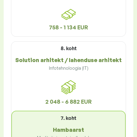
758 - 1 134 EUR
8. koht
Solution arhitekt / lahenduse arhitekt
Infotehnoloogia (IT)
2 048 - 6 882 EUR
7. koht
Hambaarst