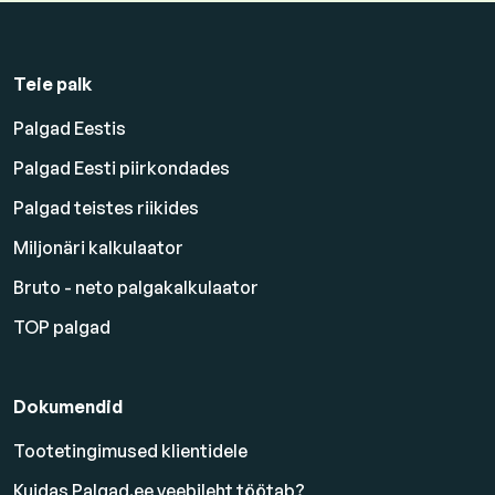
Teie palk
Palgad Eestis
Palgad Eesti piirkondades
Palgad teistes riikides
Miljonäri kalkulaator
Bruto - neto palgakalkulaator
TOP palgad
Dokumendid
Tootetingimused klientidele
Kuidas Palgad.ee veebileht töötab?