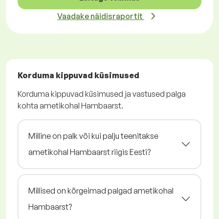
Vaadake näidisraportit
Korduma kippuvad küsimused
Korduma kippuvad küsimused ja vastused palga
kohta ametikohal Hambaarst.
Milline on palk või kui palju teenitakse
ametikohal Hambaarst riigis Eesti?
Millised on kõrgeimad palgad ametikohal
Hambaarst?