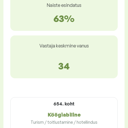
Naiste esindatus
63%
Vastaja keskmine vanus
34
654. koht
Köögiabiline
Turism / toitlustamine / hotellindus