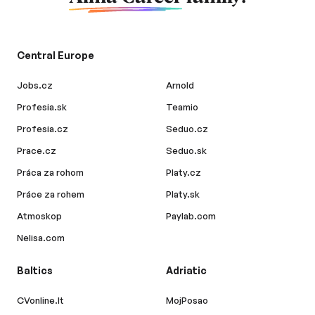
Central Europe
Jobs.cz
Arnold
Profesia.sk
Teamio
Profesia.cz
Seduo.cz
Prace.cz
Seduo.sk
Práca za rohom
Platy.cz
Práce za rohem
Platy.sk
Atmoskop
Paylab.com
Nelisa.com
Baltics
Adriatic
CVonline.lt
MojPosao