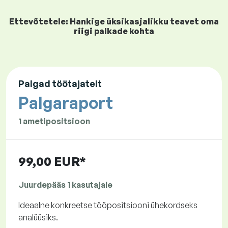
Ettevõtetele: Hankige üksikasjalikku teavet oma
riigi palkade kohta
Palgad töötajatelt
Palgaraport
1 ametipositsioon
99,00 EUR*
Juurdepääs 1 kasutajale
Ideaalne konkreetse tööpositsiooni ühekordseks
analüüsiks.