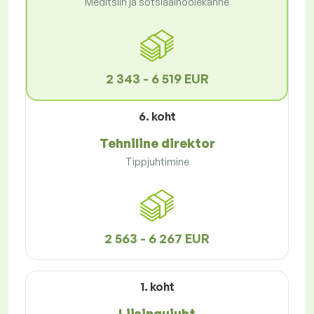
Meditsiin ja sotsiaalhoolekanne
2 343 - 6 519 EUR
6. koht
Tehniline direktor
Tippjuhtimine
2 563 - 6 267 EUR
1. koht
Liisingujuht