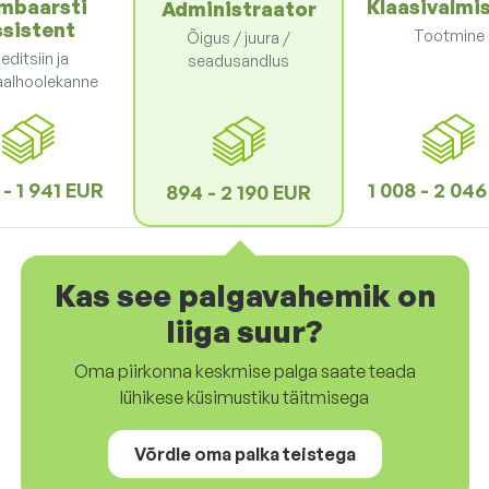
mbaarsti
Klaasivalmi
Administraator
ssistent
Tootmine
Õigus / juura /
editsiin ja
seadusandlus
aalhoolekanne
 - 1 941 EUR
1 008 - 2 04
894 - 2 190 EUR
Kas see palgavahemik on
liiga suur?
Oma piirkonna keskmise palga saate teada
lühikese küsimustiku täitmisega
Võrdle oma palka teistega