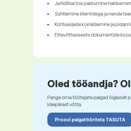
Juriidilise toe pakkumine haldusmene
Suhtlemine klientidega ja nende tea
Kohtuasjade korraldamine ja pidami
Ettevõttesiseste dokumentide koo
Oled tööandja? Ol
Pange oma töötajate palgad õiglaselt pa
käepärast võtta.
Proovi palgatööriista TASUTA