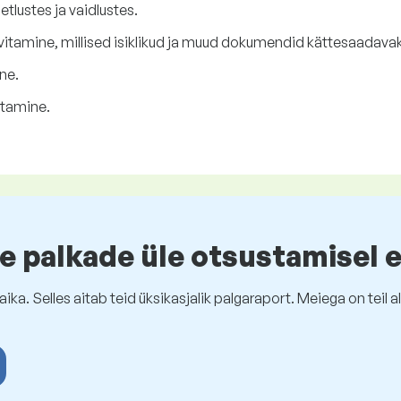
tlustes ja vaidlustes.
vitamine, millised isiklikud ja muud dokumendid kättesaadavak
ne.
stamine.
e palkade üle otsustamisel 
ika. Selles aitab teid üksikasjalik palgaraport. Meiega on tei