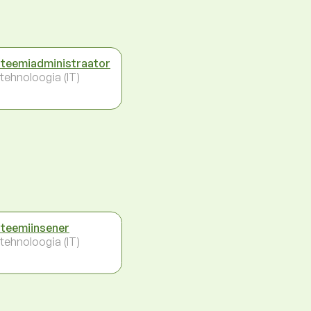
teemiadministraator
otehnoloogia (IT)
teemiinsener
otehnoloogia (IT)