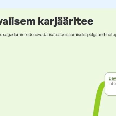
valisem karjääritee
kõige sagedamini edenevad. Lisateabe saamiseks palgaandmete
Dev
Inf