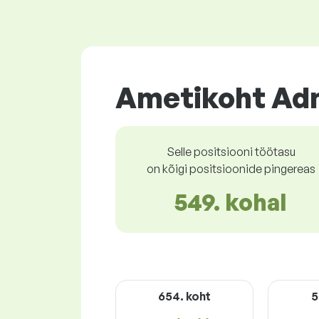
Ametikoht Adm
Selle positsiooni töötasu
on kõigi positsioonide pingereas
549. kohal
654. koht
5