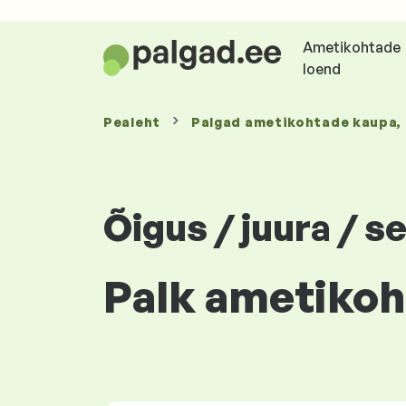
Ametikohtade
loend
Pealeht
Palgad
ametikohtade kaupa
,
Õigus / juura / 
Palk ametikoha