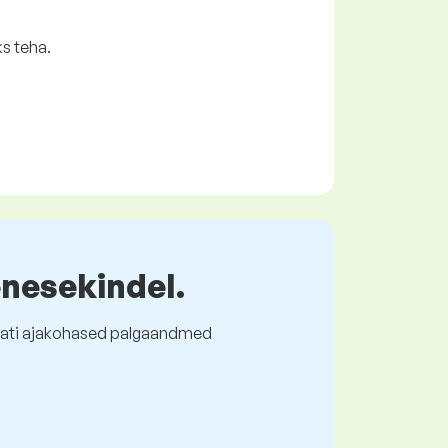
s teha.
enesekindel.
l alati ajakohased palgaandmed