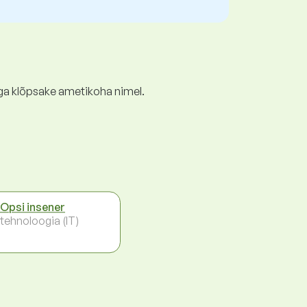
ga klõpsake ametikoha nimel.
Opsi insener
otehnoloogia (IT)