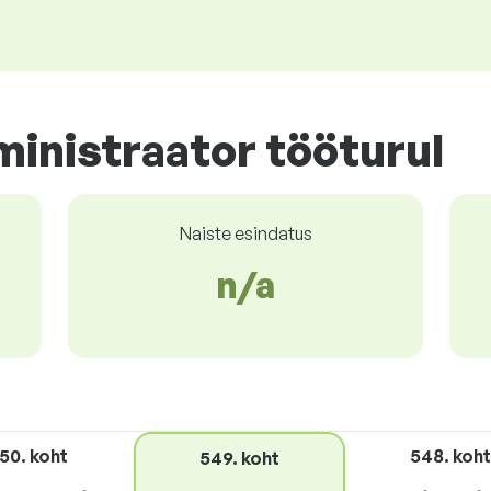
inistraator tööturul
Naiste esindatus
n/a
50. koht
548. koh
549. koht