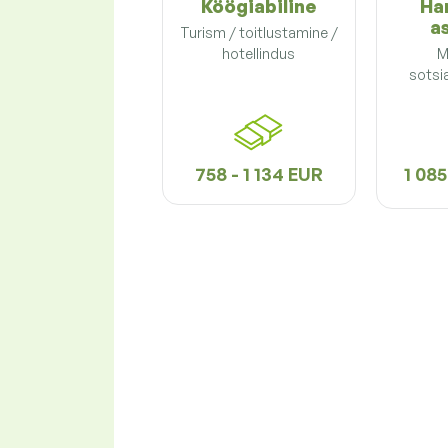
Köögiabiline
Ha
a
Turism / toitlustamine /
hotellindus
M
sotsi
758 - 1 134 EUR
1 085