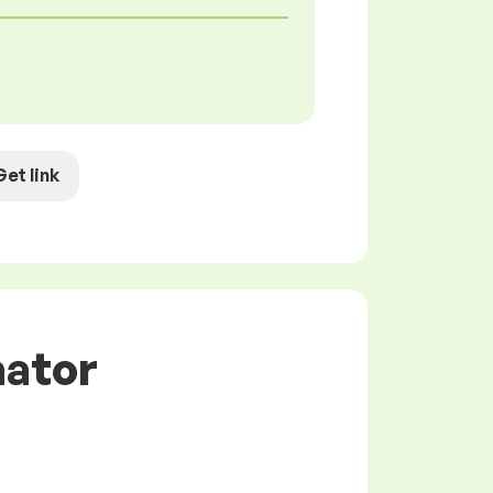
Get link
aator