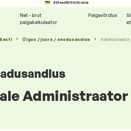
#StandWithUkraine
Net - brut
Palgavõrdlus
S
palgakalkulaator
et
 Eesti
Õigus / juura / seadusandlus
Administraator
seadusandlus
le Administraator r