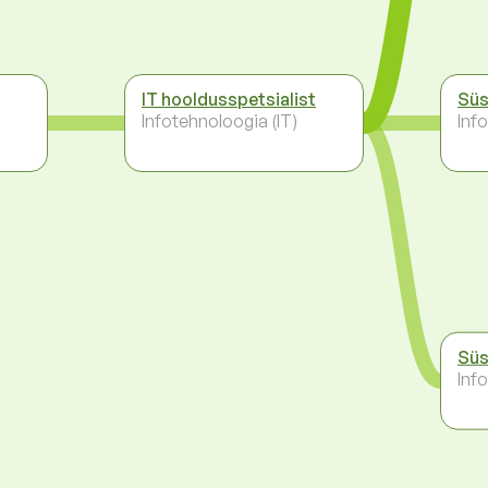
IT hooldusspetsialist
Süs
Infotehnoloogia (IT)
Inf
Süs
Inf