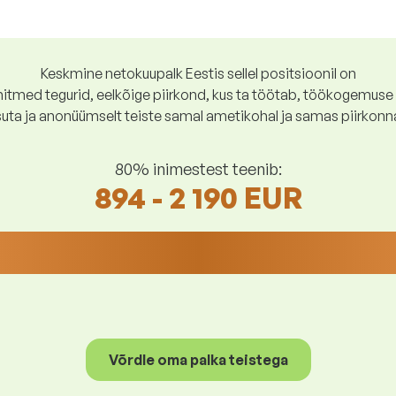
Keskmine netokuupalk Eestis sellel positsioonil on
tmed tegurid, eelkõige piirkond, kus ta töötab, töökogemuse p
suta ja anonüümselt teiste samal ametikohal ja samas piirkonn
80% inimestest teenib:
894 - 2 190 EUR
Võrdle oma palka teistega