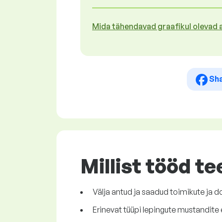
Mida tähendavad graafikul olevad
Sh
Millist tööd t
Välja antud ja saadud toimikute ja 
Erinevat tüüpi lepingute mustandite