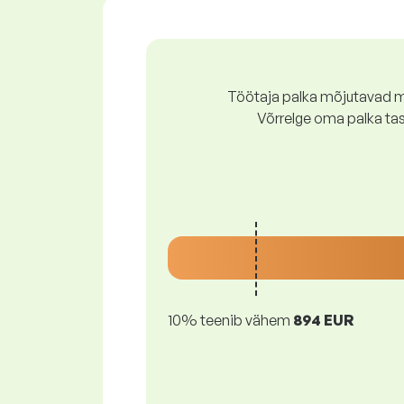
Töötaja palka mõjutavad mi
Võrrelge oma palka ta
10% teenib vähem
894 EUR