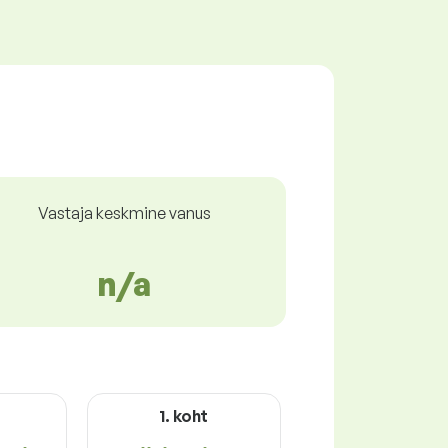
Vastaja keskmine vanus
n/a
t
1. koht