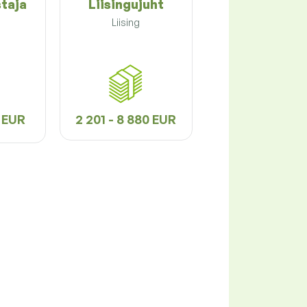
staja
Liisingujuht
Liising
6 EUR
2 201 - 8 880 EUR