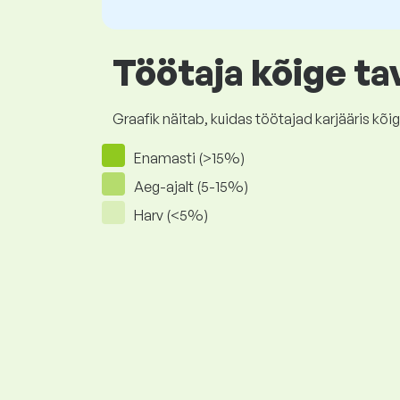
Töötaja kõige ta
Graafik näitab, kuidas töötajad karjääris 
Enamasti (>15%)
Aeg-ajalt (5-15%)
Harv (<5%)