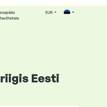
issepääs
EUR
tevõtetele
iigis Eesti