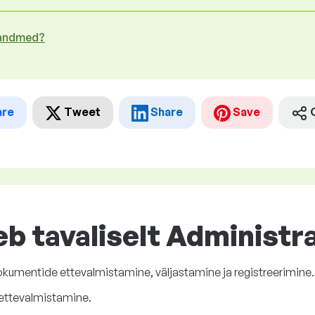
 andmed?
are
Tweet
Share
Save
eeb tavaliselt Administr
dokumentide ettevalmistamine, väljastamine ja registreerimine.
 ettevalmistamine.