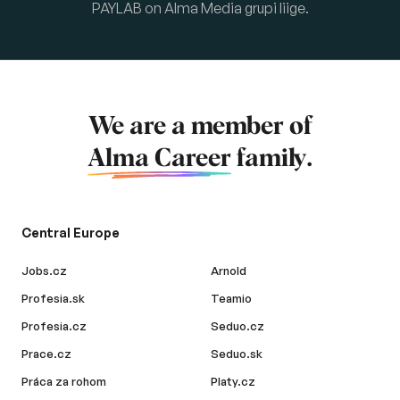
PAYLAB on Alma Media grupi liige.
We are a member of
Alma Career
family.
Central Europe
Jobs.cz
Arnold
Profesia.sk
Teamio
Profesia.cz
Seduo.cz
Prace.cz
Seduo.sk
Práca za rohom
Platy.cz