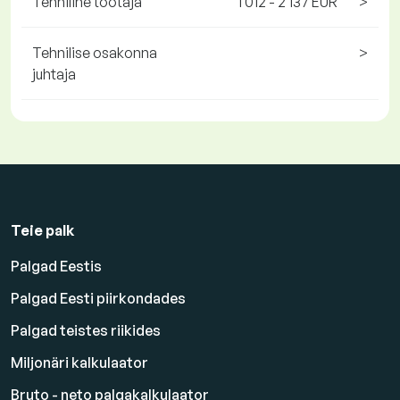
Tehniline töötaja
1 012 - 2 137 EUR
>
Tehnilise osakonna
>
juhtaja
Teie palk
Palgad Eestis
Palgad Eesti piirkondades
Palgad teistes riikides
Miljonäri kalkulaator
Bruto - neto palgakalkulaator