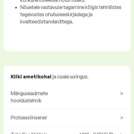
konkurentsieelise hoidmiseks.
Nõuetele vastavuse tagamine kõigis tehnilistes
tegevustes ohutuseeskirjadega ja
kvaliteedistandarditega.
Kliki ametikohal
ja osale uuringus.
Mänguseadmete
>
hooldustehnik
Protsessiinsener
>