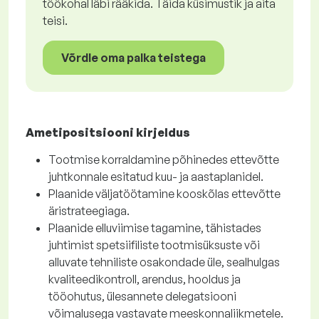
töökohal läbi rääkida. Täida küsimustik ja aita
teisi.
Võrdle oma palka teistega
Ametipositsiooni kirjeldus
Tootmise korraldamine põhinedes ettevõtte
juhtkonnale esitatud kuu- ja aastaplanidel.
Plaanide väljatöötamine kooskõlas ettevõtte
äristrateegiaga.
Plaanide elluviimise tagamine, tähistades
juhtimist spetsiifiliste tootmisüksuste või
alluvate tehniliste osakondade üle, sealhulgas
kvaliteedikontroll, arendus, hooldus ja
tööohutus, ülesannete delegatsiooni
võimalusega vastavate meeskonnaliikmetele.