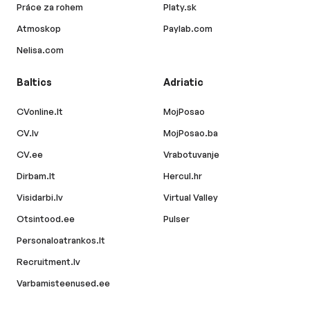
Práce za rohem
Platy.sk
Atmoskop
Paylab.com
Nelisa.com
Baltics
Adriatic
CVonline.lt
MojPosao
CV.lv
MojPosao.ba
CV.ee
Vrabotuvanje
Dirbam.lt
Hercul.hr
Visidarbi.lv
Virtual Valley
Otsintood.ee
Pulser
Personaloatrankos.lt
Recruitment.lv
Varbamisteenused.ee