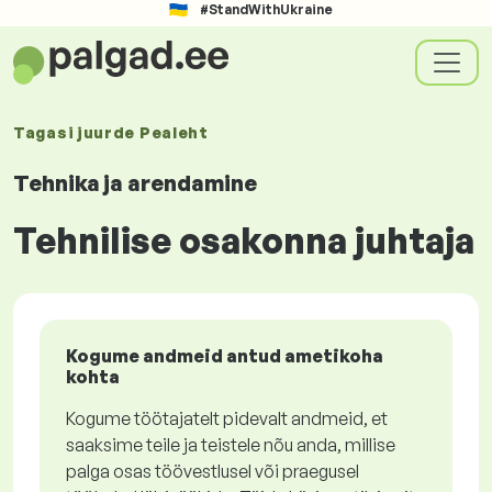
#StandWithUkraine
Tagasi juurde
Pealeht
Tehnika ja arendamine
Tehnilise osakonna juhtaja
Kogume andmeid antud ametikoha
kohta
Kogume töötajatelt pidevalt andmeid, et
saaksime teile ja teistele nõu anda, millise
palga osas töövestlusel või praegusel