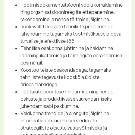
Tootmisdokumentatsiooni voolu korraldamine
ning organisatsioonireeglite ettepanemine,
rakendamine ja nende täitmise jälgimine.
Jooksvalt tekkivate tehniliste probleemide
lahendamine tagamaks tootmisüksuse pideva,
turvalise ja efektiivse töö.
Tehnilise osakonna juhtimine ja haldamine
loomingulustamise ja toimingute parandamise
eesmärgil.
Koostöö teiste osakondadega, tagamaks
tehniliste tegevuste kooskõla üldiste
ärieesmärkidega.
Töötajate soorituse hindamine ning nende
oskuste ja produktiivsuse suurendamiseks
juhendamisabi pakkumine.
Valdkonna trendide ja arengute jälgimine
informatsiooni andmiseks edukate
strateegiliste otsuste vastuvõtmiseks ja