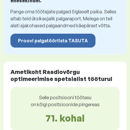
enesekindel.
Pange oma töötajate palgad õiglaselt paika. Selles
aitab teid üksikasjalik palgaraport. Meiega on teil
alati ajakohased palgaandmed käepärast võtta.
Proovi palgatööriista TASUTA
Ametikoht Raadiovõrgu
optimeerimise spetsialist tööturul
Selle positsiooni töötasu
on kõigi positsioonide pingereas
71. kohal