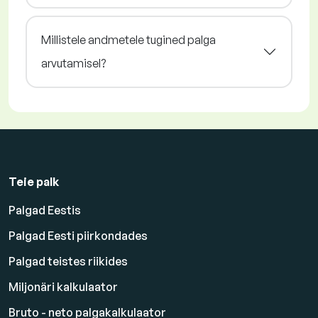
Millistele andmetele tugined palga
arvutamisel?
Teie palk
Palgad Eestis
Palgad Eesti piirkondades
Palgad teistes riikides
Miljonäri kalkulaator
Bruto - neto palgakalkulaator