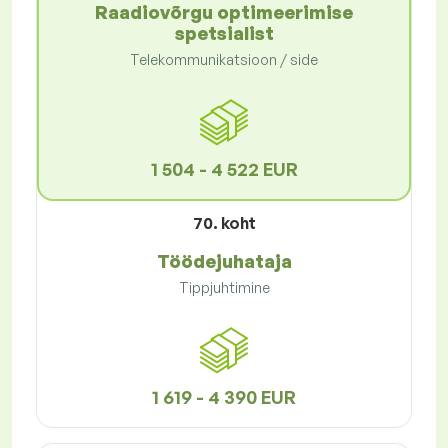
Raadiovõrgu optimeerimise
spetsialist
Telekommunikatsioon / side
1 504 - 4 522 EUR
70. koht
Töödejuhataja
Tippjuhtimine
1 619 - 4 390 EUR