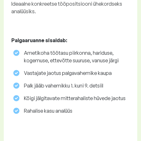
Ideaalne konkreetse tööpositsiooni ühekordseks
analüüsiks.
Palgaaruanne sisaldab:
Ametikoha töötasu piirkonna, hariduse,
kogemuse, ettevõtte suuruse, vanuse järgi
Vastajate jaotus palgavahemike kaupa
Palk jääb vahemikku 1. kuni 9. detsiil
Kõigi jälgitavate mitterahaliste hüvede jaotus
Rahalise kasu analüüs