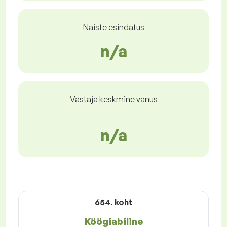
Naiste esindatus
n/a
Vastaja keskmine vanus
n/a
654. koht
Köögiabiline