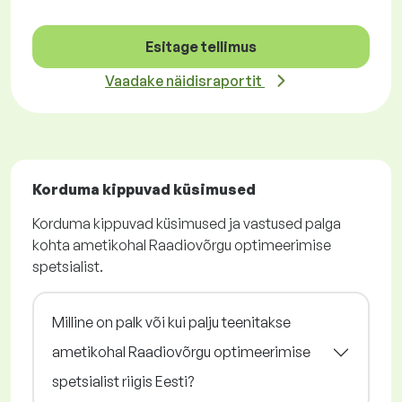
Esitage tellimus
Vaadake näidisraportit
Korduma kippuvad küsimused
Korduma kippuvad küsimused ja vastused palga
kohta ametikohal Raadiovõrgu optimeerimise
spetsialist.
Milline on palk või kui palju teenitakse
ametikohal Raadiovõrgu optimeerimise
spetsialist riigis Eesti?