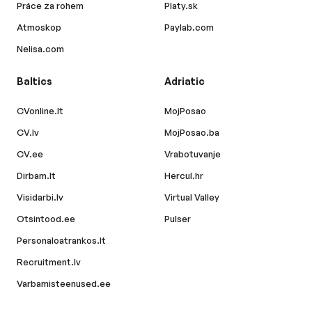
Práce za rohem
Platy.sk
Atmoskop
Paylab.com
Nelisa.com
Baltics
Adriatic
CVonline.lt
MojPosao
CV.lv
MojPosao.ba
CV.ee
Vrabotuvanje
Dirbam.lt
Hercul.hr
Visidarbi.lv
Virtual Valley
Otsintood.ee
Pulser
Personaloatrankos.lt
Recruitment.lv
Varbamisteenused.ee