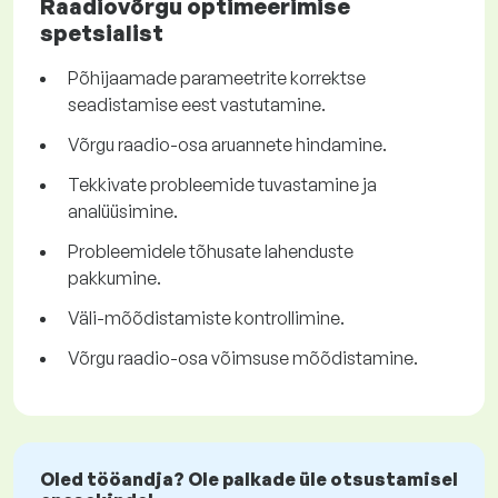
Raadiovõrgu optimeerimise
spetsialist
Põhijaamade parameetrite korrektse
seadistamise eest vastutamine.
Võrgu raadio-osa aruannete hindamine.
Tekkivate probleemide tuvastamine ja
analüüsimine.
Probleemidele tõhusate lahenduste
pakkumine.
Väli-mõõdistamiste kontrollimine.
Võrgu raadio-osa võimsuse mõõdistamine.
Oled tööandja? Ole palkade üle otsustamisel