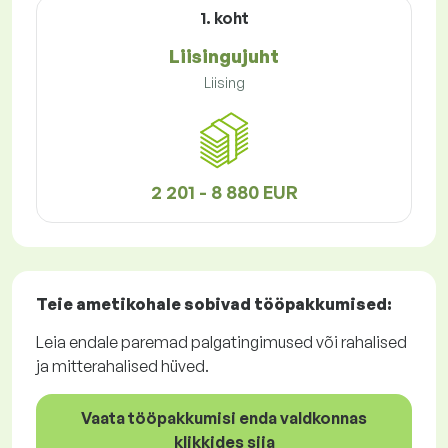
1. koht
Liisingujuht
Liising
2 201 - 8 880 EUR
Teie ametikohale sobivad
tööpakkumised
:
Leia endale paremad palgatingimused või rahalised
ja mitterahalised hüved.
Vaata tööpakkumisi enda valdkonnas
klikkides siia