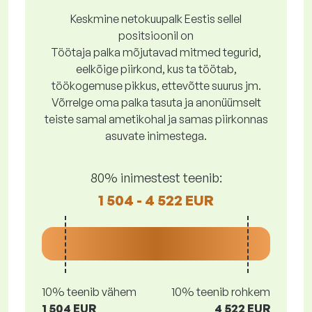
Keskmine netokuupalk Eestis sellel
positsioonil on
Töötaja palka mõjutavad mitmed tegurid,
eelkõige piirkond, kus ta töötab,
töökogemuse pikkus, ettevõtte suurus jm.
Võrrelge oma palka tasuta ja anonüümselt
teiste samal ametikohal ja samas piirkonnas
asuvate inimestega.
80% inimestest teenib:
1 504 - 4 522 EUR
10% teenib vähem
10% teenib rohkem
1 504 EUR
4 522 EUR