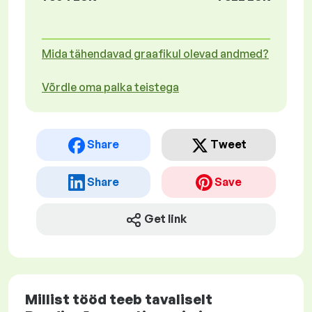
Mida tähendavad graafikul olevad andmed?
Võrdle oma palka teistega
Share
Tweet
Share
Save
Get link
Millist tööd teeb tavaliselt