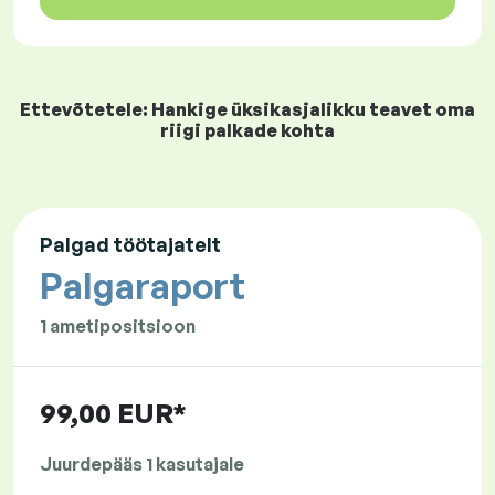
Ettevõtetele: Hankige üksikasjalikku teavet oma
riigi palkade kohta
Palgad töötajatelt
Palgaraport
1 ametipositsioon
99,00 EUR*
Juurdepääs 1 kasutajale