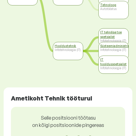
Tehnoloog
Autotööstus
IT tehnilise toe
spetsialist
Infotehnoloogia (IT)
Hooldustehnik
Süsteemiadministraator
Infotehnoloogia (IT)
Infotehnoloogia (IT)
IT
hooldusspetsialist
Infotehnoloogia (IT)
Ametikoht Tehnik tööturul
Selle positsiooni töötasu
on kõigi positsioonide pingereas