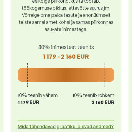
eelkõige piirkond, kus ta töötab,
töökogemuse pikkus, ettevõtte suurus jm.
Võrrelge oma palka tasuta ja anonüümselt
teiste samal ametikohal ja samas piirkonnas
asuvate inimestega.
80% inimestest teenib:
1 179 - 2 160 EUR
10% teenib vähem
10% teenib rohkem
1 179 EUR
2 160 EUR
Mida tähendavad graafikul olevad andmed?