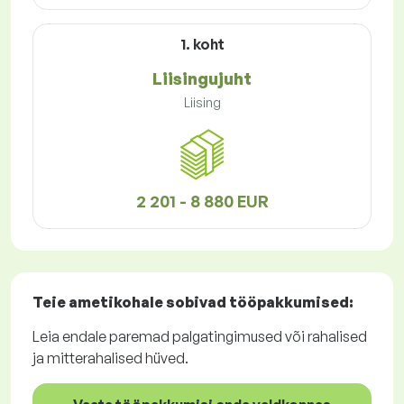
1. koht
Liisingujuht
Liising
2 201 - 8 880 EUR
Teie ametikohale sobivad
tööpakkumised
:
Leia endale paremad palgatingimused või rahalised
ja mitterahalised hüved.