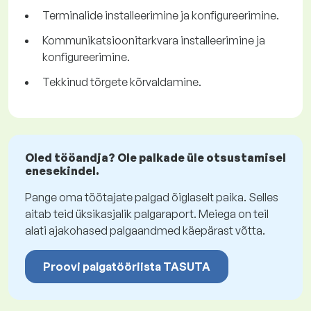
Terminalide installeerimine ja konfigureerimine.
Kommunikatsioonitarkvara installeerimine ja
konfigureerimine.
Tekkinud tõrgete kõrvaldamine.
Oled tööandja? Ole palkade üle otsustamisel
enesekindel.
Pange oma töötajate palgad õiglaselt paika. Selles
aitab teid üksikasjalik palgaraport. Meiega on teil
alati ajakohased palgaandmed käepärast võtta.
Proovi palgatööriista TASUTA