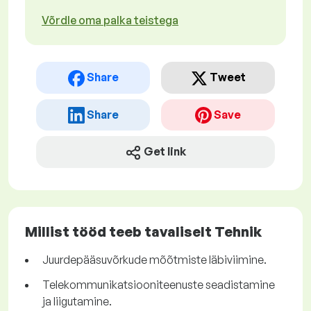
Võrdle oma palka teistega
Share
Tweet
Share
Save
Get link
Millist tööd teeb tavaliselt Tehnik
Juurdepääsuvõrkude mõõtmiste läbiviimine.
Telekommunikatsiooniteenuste seadistamine
ja liigutamine.