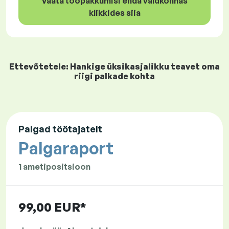
Vaata tööpakkumisi enda valdkonnas
klikkides siia
Ettevõtetele: Hankige üksikasjalikku teavet oma
riigi palkade kohta
Palgad töötajatelt
Palgaraport
1 ametipositsioon
99,00 EUR*