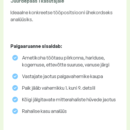
Juurdepääs 1 kasutajale
Ideaalne konkreetse tööpositsiooni ühekordseks
analüüsiks.
Palgaaruanne sisaldab:
Ametikoha töötasu piirkonna, hariduse,
kogemuse, ettevõtte suuruse, vanuse järgi
Vastajate jaotus palgavahemike kaupa
Palk jääb vahemikku 1. kuni 9. detsiil
Kõigi jälgitavate mitterahaliste hüvede jaotus
Rahalise kasu analüüs