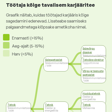
Töötaja kõige tavalisem karjääritee
Graafik näitab, kuidas töötajad karjääris kõige
sagedamini edenevad. Lisateabe saamiseks
palgaandmetega klõpsake ametikoha nimel.
Enamasti (>15%)
Aeg-ajalt (5-15%)
Sidevõrgu
disainer
Harv (<5%)
Telekommunikatsioon
/ side
Sidespetsialist
Tehniline direktor
Telekommunikatsioon
Tippjuhtimine
/ side
Võrgu ja teenuste
spetsialist
Telekommunikatsioon
/ side
Hooldustehnik
Elekter ja
energeetika
Tehnik
Tehnik
Tehnik
Telekommunikatsioon
Elekter ja
Mehaanika
/ side
energeetika