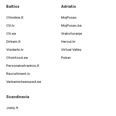
Baltics
Adriatic
CVonline.lt
MojPosao
CV.lv
MojPosao.ba
CV.ee
Vrabotuvanje
Dirbam.lt
Hercul.hr
Visidarbi.lv
Virtual Valley
Otsintood.ee
Pulser
Personaloatrankos.lt
Recruitment.lv
Varbamisteenused.ee
Scandinavia
Jobly.fi