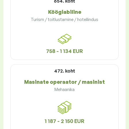
654. koht
Köögiabiline
Turism / toitlustamine / hotellindus
758 - 1 134 EUR
472. koht
Masinate operaator / masinist
Mehaanika
1 187 - 2 150 EUR