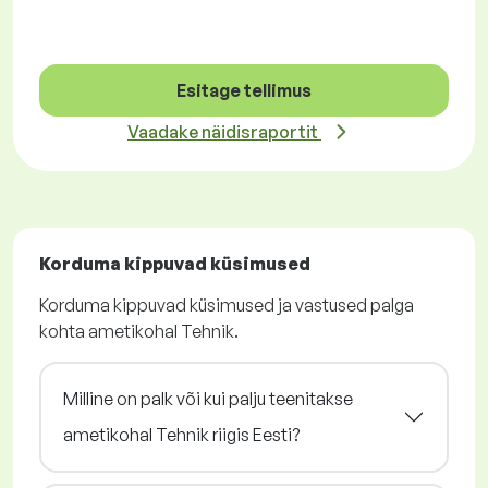
Esitage tellimus
Vaadake näidisraportit
Korduma kippuvad küsimused
Korduma kippuvad küsimused ja vastused palga
kohta ametikohal Tehnik.
Milline on palk või kui palju teenitakse
ametikohal Tehnik riigis Eesti?