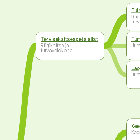
Tul
Riig
tur
Tervisekaitsespetsialist
Tur
Riigikaitse ja
Juh
turvavaldkond
Lao
Juh
Kee
Kee