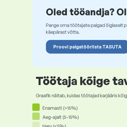
Oled tööandja? Ol
Pange oma töötajate palgad õiglaselt pa
käepärast võtta.
Proovi palgatööriista TASUTA
Töötaja kõige ta
Graafik näitab, kuidas töötajad karjääris 
Enamasti (>15%)
Aeg-ajalt (5-15%)
Harv (<5%)