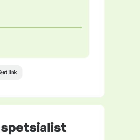
Get link
aspetsialist