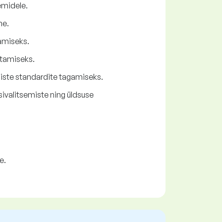
emidele.
ne.
damiseks.
stamiseks.
liste standardite tagamiseks.
ivalitsemiste ning üldsuse
e.