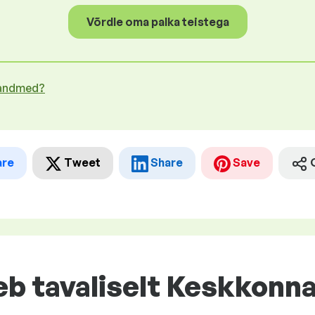
Võrdle oma palka teistega
 andmed?
are
Tweet
Share
Save
eeb tavaliselt Keskkonn