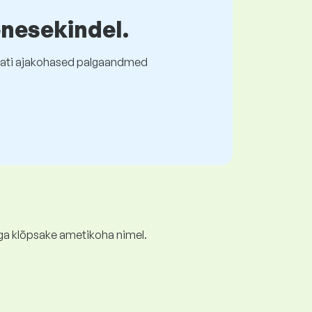
enesekindel.
l alati ajakohased palgaandmed
ga klõpsake ametikoha nimel.