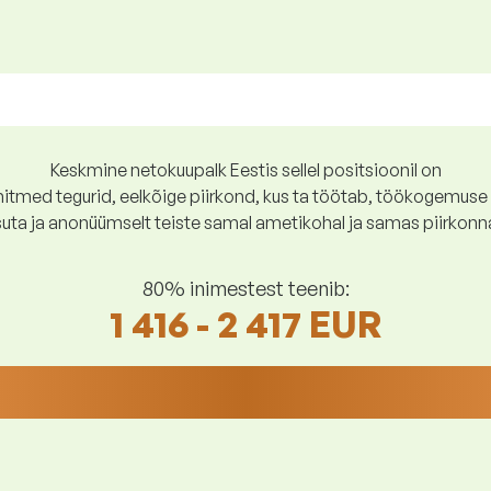
Keskmine netokuupalk Eestis sellel positsioonil on
tmed tegurid, eelkõige piirkond, kus ta töötab, töökogemuse p
suta ja anonüümselt teiste samal ametikohal ja samas piirkonn
80% inimestest teenib:
1 416 - 2 417 EUR