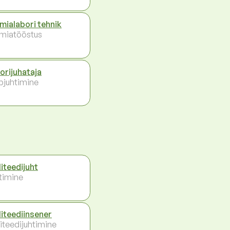
mialabori tehnik
miatööstus
orijuhataja
pjuhtimine
liteedijuht
timine
liteediinsener
liteedijuhtimine