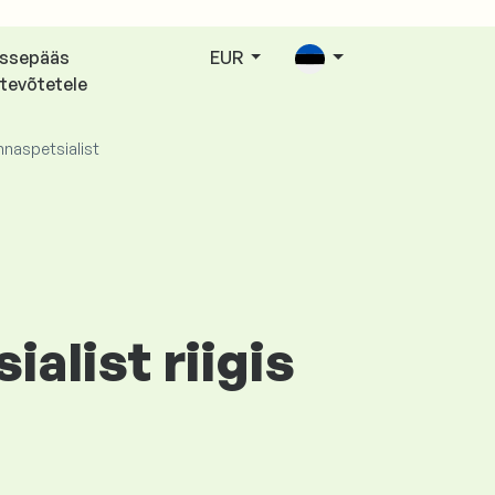
issepääs
EUR
tevõtetele
naspetsialist
alist riigis