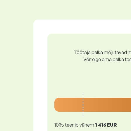
Töötaja palka mõjutavad mi
Võrrelge oma palka ta
10% teenib vähem
1 416 EUR