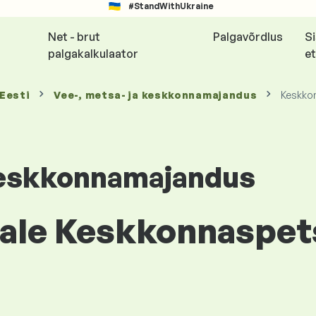
#StandWithUkraine
Net - brut
Palgavõrdlus
S
palgakalkulaator
et
 Eesti
Vee-, metsa- ja keskkonnamajandus
Keskkon
 keskkonnamajandus
le Keskkonnaspetsi