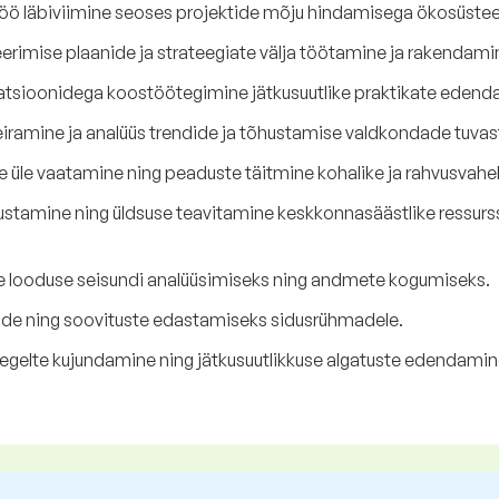
öö läbiviimine seoses projektide mõju hindamisega ökosüste
rimise plaanide ja strateegiate välja töötamine ja rakendami
nisatsioonidega koostöötegimine jätkusuutlike praktikate eden
ramine ja analüüs trendide ja tõhustamise valdkondade tuva
 üle vaatamine ning peaduste täitmine kohalike ja rahvusvahe
stamine ning üldsuse teavitamine keskkonnasäästlike ressurss
ine looduse seisundi analüüsimiseks ning andmete kogumiseks.
dude ning soovituste edastamiseks sidusrühmadele.
eegelte kujundamine ning jätkusuutlikkuse algatuste edendamin