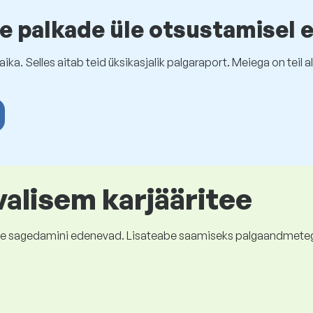
e palkade üle otsustamisel 
ika. Selles aitab teid üksikasjalik palgaraport. Meiega on tei
valisem karjääritee
kõige sagedamini edenevad. Lisateabe saamiseks palgaandmete