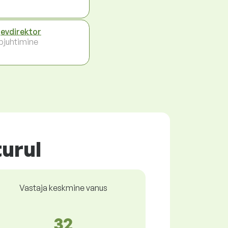
evdirektor
pjuhtimine
urul
Vastaja keskmine vanus
32