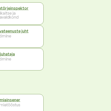
etõrjeinspektor
ikaitse ja
vavaldkond
vateenuste juht
timine
juhataja
timine
miainsener
miatööstus