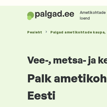
Ametikohtade
loend
Pealeht
Palgad
ametikohtade kaupa
,
Vee-, metsa- ja
Palk ametikoha
Eesti