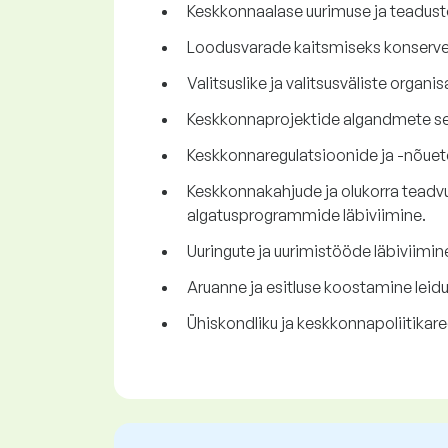
Keskkonnaalase uurimuse ja teadust
Loodusvarade kaitsmiseks konservee
Valitsuslike ja valitsusväliste orga
Keskkonnaprojektide algandmete sei
Keskkonnaregulatsioonide ja -nõuete
Keskkonnakahjude ja olukorra teadvu
algatusprogrammide läbiviimine.
Uuringute ja uurimistööde läbiviim
Aruanne ja esitluse koostamine lei
Ühiskondliku ja keskkonnapoliitikar