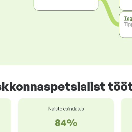
Teg
Tip
kkonnaspetsialist tööt
Naiste esindatus
84%