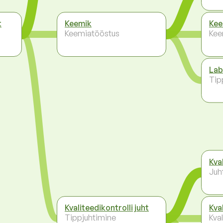
t
Keemik
Kee
Keemiatööstus
Kee
Lab
Tip
Kva
Juh
Kvaliteedikontrolli juht
Kva
Tippjuhtimine
Kva