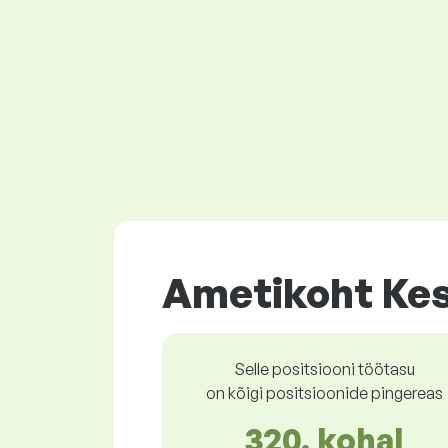
Ametikoht Kes
Selle positsiooni töötasu
on kõigi positsioonide pingereas
320. kohal