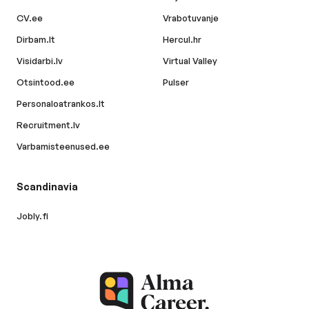
CV.ee
Vrabotuvanje
Dirbam.lt
Hercul.hr
Visidarbi.lv
Virtual Valley
Otsintood.ee
Pulser
Personaloatrankos.lt
Recruitment.lv
Varbamisteenused.ee
Scandinavia
Jobly.fi