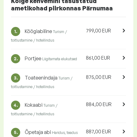
Kõige kehvemini tasustatud
ametikohad piirkonnas Pärnumaa
799,00 EUR
Köögiabiline
1.
Turism /
toitlustamine / hotellindus
861,00 EUR
Portjee
2.
Liigitamata elukutsed
875,00 EUR
Toateenindaja
3.
Turism /
toitlustamine / hotellindus
884,00 EUR
Kokaabi
4.
Turism /
toitlustamine / hotellindus
887,00 EUR
Õpetaja abi
5.
Haridus, teadus