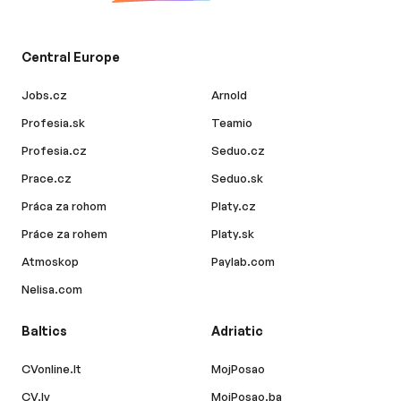
Central Europe
Jobs.cz
Arnold
Profesia.sk
Teamio
Profesia.cz
Seduo.cz
Prace.cz
Seduo.sk
Práca za rohom
Platy.cz
Práce za rohem
Platy.sk
Atmoskop
Paylab.com
Nelisa.com
Baltics
Adriatic
CVonline.lt
MojPosao
CV.lv
MojPosao.ba