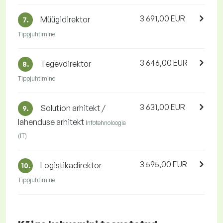
3 691,00 EUR
Müügidirektor
7.
Tippjuhtimine
3 646,00 EUR
Tegevdirektor
8.
Tippjuhtimine
3 631,00 EUR
Solution arhitekt /
9.
lahenduse arhitekt
Infotehnoloogia
(IT)
3 595,00 EUR
Logistikadirektor
10.
Tippjuhtimine