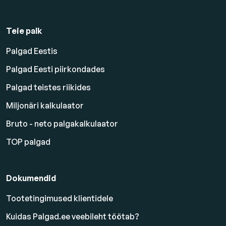
Teie palk
Palgad Eestis
Palgad Eesti piirkondades
Palgad teistes riikides
Miljonäri kalkulaator
Bruto - neto palgakalkulaator
TOP palgad
Dokumendid
Tootetingimused klientidele
Kuidas Palgad.ee veebileht töötab?