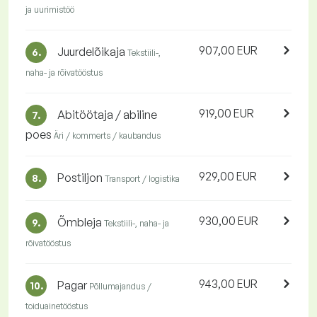
ja uurimistöö
907,00 EUR
Juurdelõikaja
6.
Tekstiili-,
naha- ja rõivatööstus
919,00 EUR
Abitöötaja / abiline
7.
poes
Äri / kommerts / kaubandus
929,00 EUR
Postiljon
8.
Transport / logistika
930,00 EUR
Õmbleja
9.
Tekstiili-, naha- ja
rõivatööstus
943,00 EUR
Pagar
10.
Põllumajandus /
toiduainetööstus