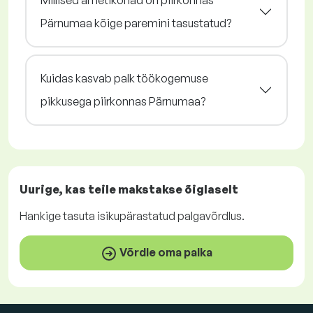
Millised ametikohad on piirkonnas
Pärnumaa kõige paremini tasustatud?
Kuidas kasvab palk töökogemuse
pikkusega piirkonnas Pärnumaa?
Uurige, kas teile makstakse
õiglaselt
Hankige
tasuta
isikupärastatud palgavõrdlus.
Võrdle oma palka