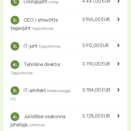
4 447,00 EUR
Liisingujuht
1.
Liising
3 955,00 EUR
CEO / ettevõtte
2.
tegevjuht
Tippjuhtimine
3 912,00 EUR
IT-juht
3.
Tippjuhtimine
3 790,00 EUR
Tehniline direktor
4.
Tippjuhtimine
3 784,00 EUR
IT-arhitekt
5.
Infotehnoloogia
(IT)
3 728,00 EUR
Juriidilise osakonna
6.
juhataja
Juhtimine