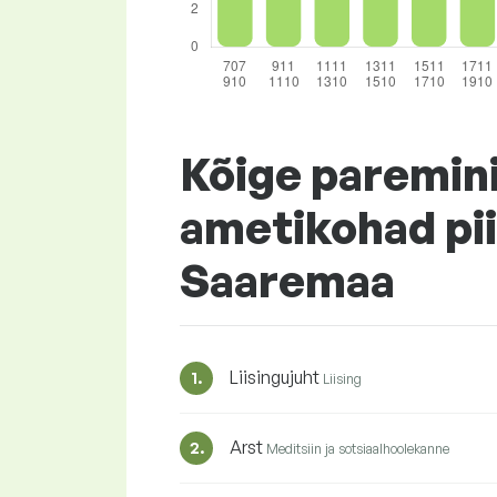
Kõige paremin
ametikohad pi
Saaremaa
Liisingujuht
1.
Liising
Arst
2.
Meditsiin ja sotsiaalhoolekanne