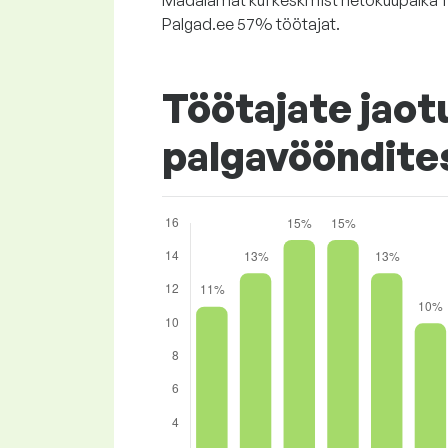
Madalamat kui keskmist netokuupalka 1
Palgad.ee 57% töötajat.
Töötajate jaot
palgavööndite