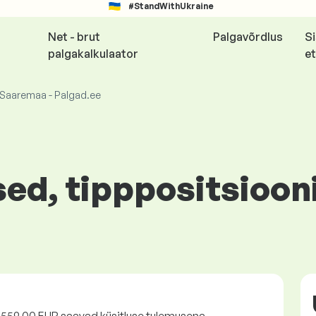
#StandWithUkraine
Net - brut
Palgavõrdlus
S
palgakalkulaator
et
 Saaremaa - Palgad.ee
sed, tipppositsioo