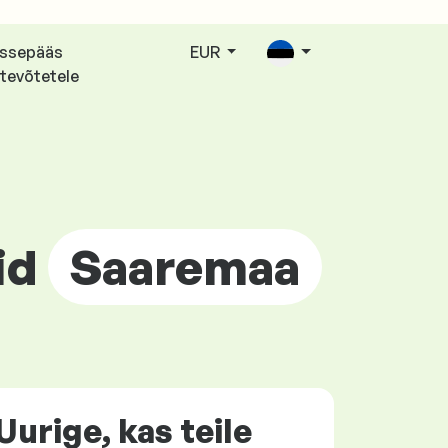
issepääs
EUR
tevõtetele
nid
Saaremaa
Uurige, kas teile