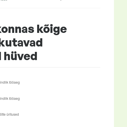
konnas kõige
kutavad
d hüved