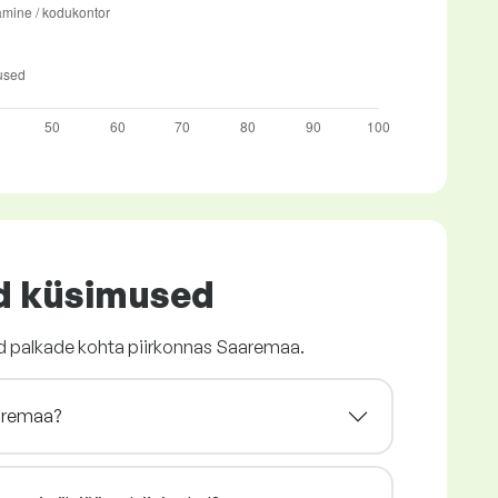
d küsimused
ed palkade kohta piirkonnas Saaremaa.
aaremaa?