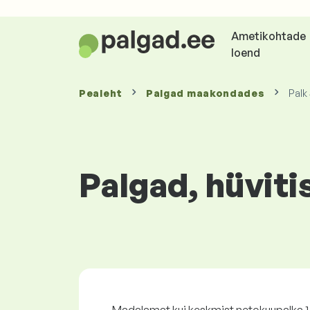
Ametikohtade
loend
Pealeht
Palgad
maakondades
Palk
Palgad, hüviti