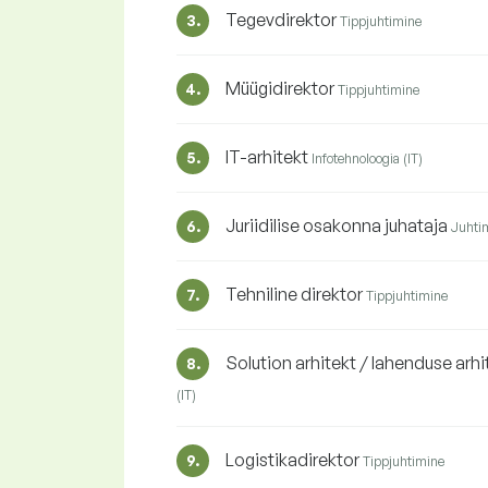
Tegevdirektor
3.
Tippjuhtimine
Müügidirektor
4.
Tippjuhtimine
IT-arhitekt
5.
Infotehnoloogia (IT)
Juriidilise osakonna juhataja
6.
Juhti
Tehniline direktor
7.
Tippjuhtimine
Solution arhitekt / lahenduse arh
8.
(IT)
Logistikadirektor
9.
Tippjuhtimine