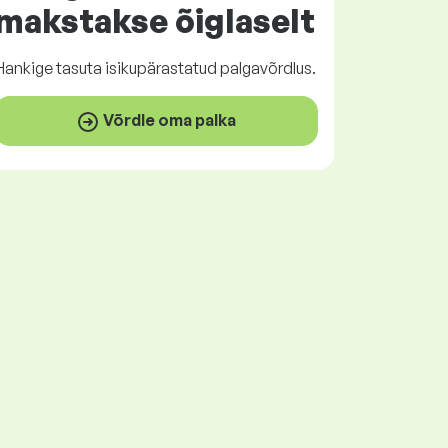
makstakse
õiglaselt
Hankige
tasuta
isikupärastatud palgavõrdlus.
Võrdle oma palka