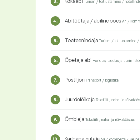
Kokaabi
3.
Turism / toitlustamine / hotellind
Abitöötaja / abiline poes
4.
Äri / kom
Toateenindaja
5.
Turism / toitlustamine /
Õpetaja abi
6.
Haridus, teadus ja uurimistö
Postiljon
7.
Transport / logistika
Juurdelõikaja
8.
Tekstiili-, naha- ja rõivatöö
Õmbleja
9.
Tekstiili-, naha- ja rõivatööstus
Kaubapaigutaja
10.
Äri / kommerts / kaub