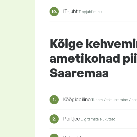
IT-juht
10.
Tippjuhtimine
Kõige kehvemi
ametikohad pi
Saaremaa
Köögiabiline
1.
Turism / toitlustamine / hot
Portjee
2.
Liigitamata elukutsed