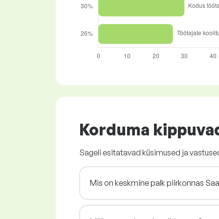
Korduma kippuva
Sageli esitatavad küsimused ja vastus
Mis on keskmine palk piirkonnas S