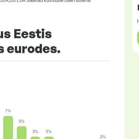
 559,00 EUR saavad küsitluse tulemusena
us Eestis
s eurodes.