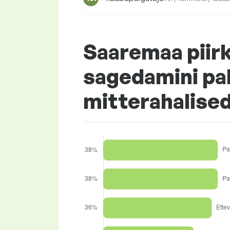
Saaremaa piir
sagedamini pa
mitterahalise