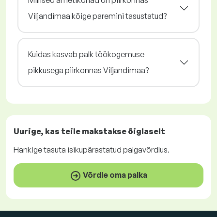
Millised ametikohad on piirkonnas
Viljandimaa kõige paremini tasustatud?
Kuidas kasvab palk töökogemuse
pikkusega piirkonnas Viljandimaa?
Uurige, kas teile makstakse
õiglaselt
Hankige
tasuta
isikupärastatud palgavõrdlus.
Võrdle oma palka