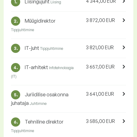
4 344,00 EUR
Liisingujuht
1.
Liising
3 872,00 EUR
Müügidirektor
2.
Tippjuhtimine
3 821,00 EUR
IT-juht
3.
Tippjuhtimine
3 657,00 EUR
IT-arhitekt
4.
Infotehnoloogia
(IT)
3 641,00 EUR
Juriidilise osakonna
5.
juhataja
Juhtimine
3 585,00 EUR
Tehniline direktor
6.
Tippjuhtimine