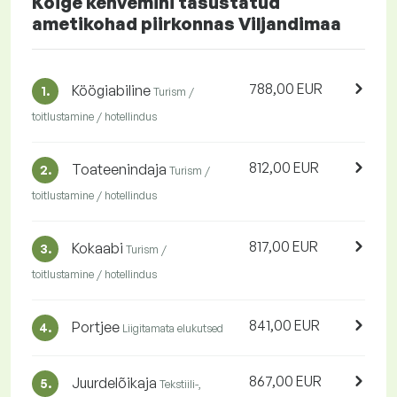
Kõige kehvemini tasustatud
ametikohad piirkonnas Viljandimaa
788,00 EUR
Köögiabiline
1.
Turism /
toitlustamine / hotellindus
812,00 EUR
Toateenindaja
2.
Turism /
toitlustamine / hotellindus
817,00 EUR
Kokaabi
3.
Turism /
toitlustamine / hotellindus
841,00 EUR
Portjee
4.
Liigitamata elukutsed
867,00 EUR
Juurdelõikaja
5.
Tekstiili-,