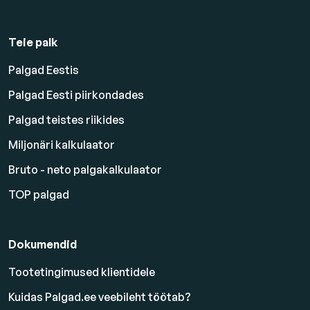
Teie palk
Palgad Eestis
Palgad Eesti piirkondades
Palgad teistes riikides
Miljonäri kalkulaator
Bruto - neto palgakalkulaator
TOP palgad
Dokumendid
Tootetingimused klientidele
Kuidas Palgad.ee veebileht töötab?