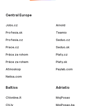
Central Europe
Jobs.cz
Arnold
Profesia.sk
Teamio
Profesia.cz
Seduo.cz
Prace.cz
Seduo.sk
Práca za rohom
Platy.cz
Práce za rohem
Platy.sk
Atmoskop
Paylab.com
Nelisa.com
Baltics
Adriatic
CVonline.lt
MojPosao
CV.lv
MojPosao.ba