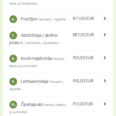
naha- ja rõivatööstus
877,00 EUR
Postiljon
6.
Transport / logistika
887,00 EUR
Abitöötaja / abiline
7.
poes
Äri / kommerts / kaubandus
901,00 EUR
Kooli majahoidja
8.
Haridus,
teadus ja uurimistöö
910,00 EUR
Letiteenindaja
9.
Transport /
logistika
917,00 EUR
Õpetaja abi
10.
Haridus, teadus
ja uurimistöö