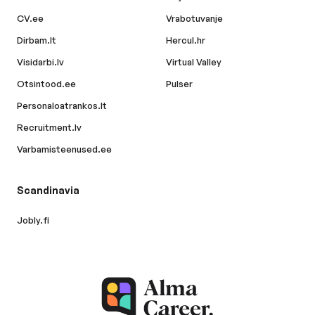
CV.ee
Vrabotuvanje
Dirbam.lt
Hercul.hr
Visidarbi.lv
Virtual Valley
Otsintood.ee
Pulser
Personaloatrankos.lt
Recruitment.lv
Varbamisteenused.ee
Scandinavia
Jobly.fi