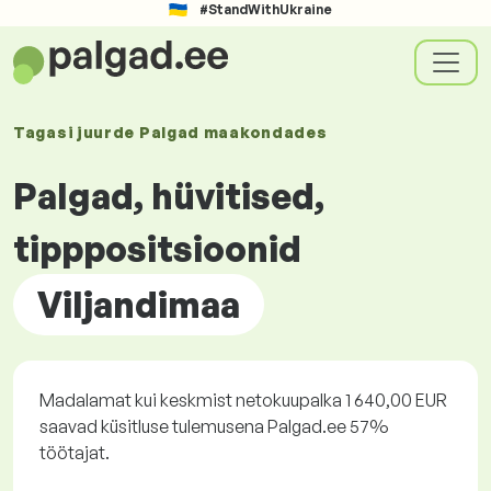
#StandWithUkraine
Tagasi juurde
Palgad
maakondades
Palgad, hüvitised,
tipppositsioonid
Viljandimaa
Madalamat kui keskmist netokuupalka 1 640,00 EUR
saavad küsitluse tulemusena Palgad.ee 57%
töötajat.