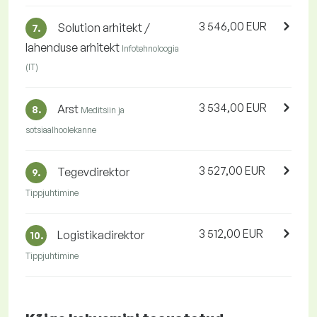
3 546,00 EUR
Solution arhitekt /
7.
lahenduse arhitekt
Infotehnoloogia
(IT)
3 534,00 EUR
Arst
8.
Meditsiin ja
sotsiaalhoolekanne
3 527,00 EUR
Tegevdirektor
9.
Tippjuhtimine
3 512,00 EUR
Logistikadirektor
10.
Tippjuhtimine