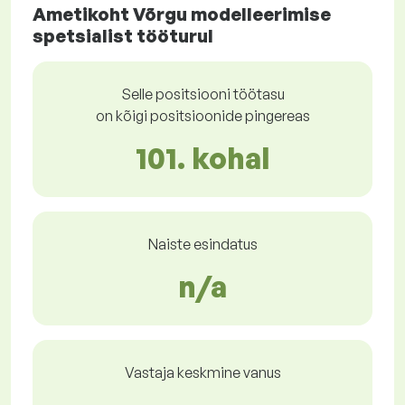
Ametikoht Võrgu modelleerimise
spetsialist tööturul
Selle positsiooni töötasu
on kõigi positsioonide pingereas
101. kohal
Naiste esindatus
n/a
Vastaja keskmine vanus