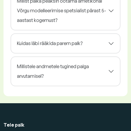
Millist palka peaksin ootama ametikohal
Võrgu modelleerimise spetsialist pärast 5-
aastast kogemust?
Kuidas läbi rääkida parem palk?
Millistele andmetele tugined palga
arvutamisel?
Teie palk