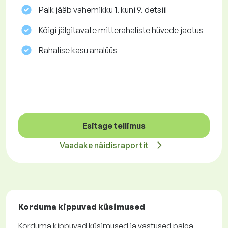
Palk jääb vahemikku 1. kuni 9. detsiil
Kõigi jälgitavate mitterahaliste hüvede jaotus
Rahalise kasu analüüs
Esitage tellimus
Vaadake näidisraportit
Korduma kippuvad küsimused
Korduma kippuvad küsimused ja vastused palga