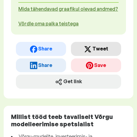
Mida tähendavad graafikul olevad andmed?
Võrdle oma palka teistega
Share
Tweet
Share
Save
Get link
Millist tööd teeb tavaliselt Võrgu
modelleerimise spetsialist
Võrgu-mudelite, investeerimis- ja