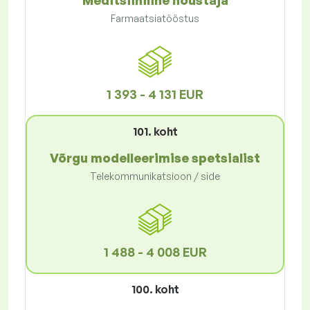
Meditsiiniline nõustaja
Farmaatsiatööstus
1 393 - 4 131 EUR
101. koht
Võrgu modelleerimise spetsialist
Telekommunikatsioon / side
1 488 - 4 008 EUR
100. koht