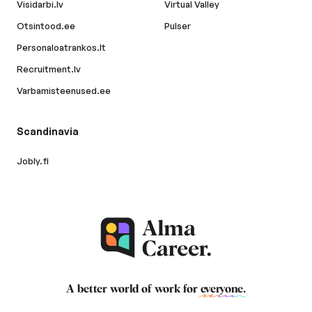
Visidarbi.lv
Virtual Valley
Otsintood.ee
Pulser
Personaloatrankos.lt
Recruitment.lv
Varbamisteenused.ee
Scandinavia
Jobly.fi
A better world of work for
everyone
.