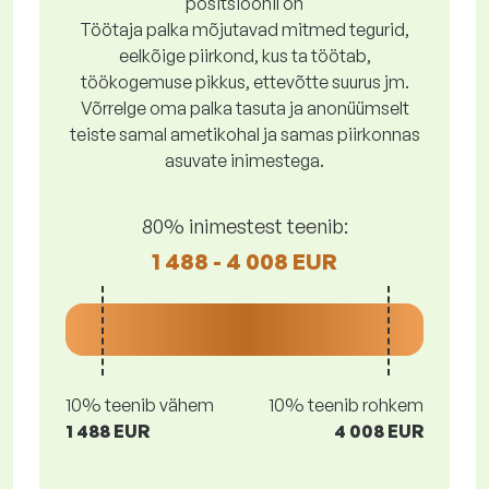
positsioonil on
Töötaja palka mõjutavad mitmed tegurid,
eelkõige piirkond, kus ta töötab,
töökogemuse pikkus, ettevõtte suurus jm.
Võrrelge oma palka tasuta ja anonüümselt
teiste samal ametikohal ja samas piirkonnas
asuvate inimestega.
80% inimestest teenib:
1 488 - 4 008 EUR
10% teenib vähem
10% teenib rohkem
1 488 EUR
4 008 EUR