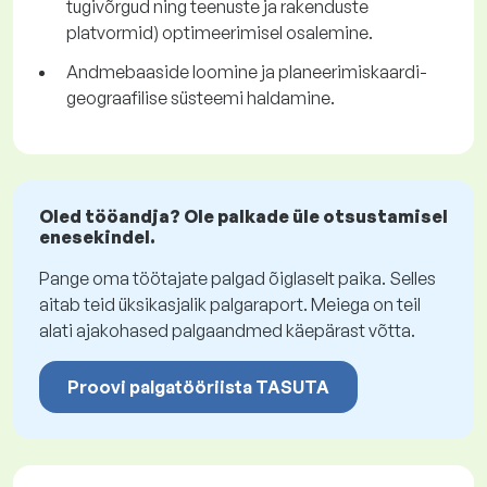
tugivõrgud ning teenuste ja rakenduste
platvormid) optimeerimisel osalemine.
Andmebaaside loomine ja planeerimiskaardi-
geograafilise süsteemi haldamine.
Oled tööandja? Ole palkade üle otsustamisel
enesekindel.
Pange oma töötajate palgad õiglaselt paika. Selles
aitab teid üksikasjalik palgaraport. Meiega on teil
alati ajakohased palgaandmed käepärast võtta.
Proovi palgatööriista TASUTA