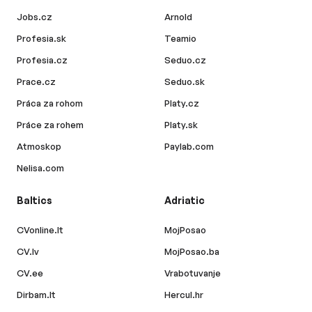
Jobs.cz
Arnold
Profesia.sk
Teamio
Profesia.cz
Seduo.cz
Prace.cz
Seduo.sk
Práca za rohom
Platy.cz
Práce za rohem
Platy.sk
Atmoskop
Paylab.com
Nelisa.com
Baltics
Adriatic
CVonline.lt
MojPosao
CV.lv
MojPosao.ba
CV.ee
Vrabotuvanje
Dirbam.lt
Hercul.hr