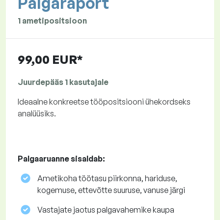
Palgaraport
1 ametipositsioon
99,00 EUR*
Juurdepääs 1 kasutajale
Ideaalne konkreetse tööpositsiooni ühekordseks
analüüsiks.
Palgaaruanne sisaldab:
Ametikoha töötasu piirkonna, hariduse,
kogemuse, ettevõtte suuruse, vanuse järgi
Vastajate jaotus palgavahemike kaupa