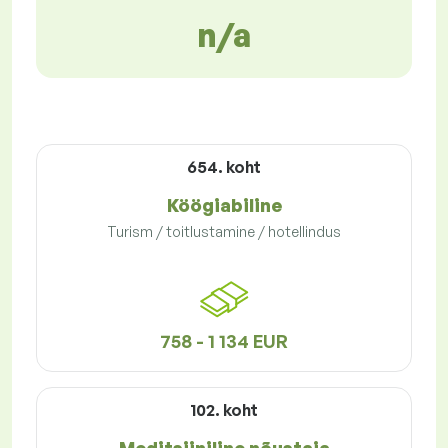
n/a
654. koht
Köögiabiline
Turism / toitlustamine / hotellindus
758 - 1 134 EUR
102. koht