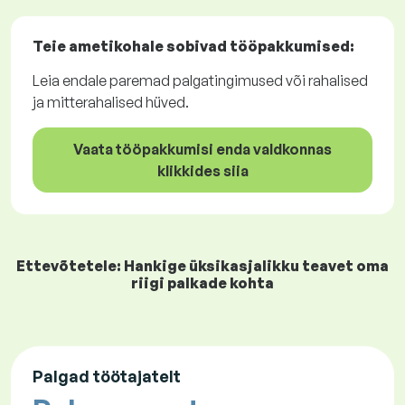
Teie ametikohale sobivad
tööpakkumised
:
Leia endale paremad palgatingimused või rahalised
ja mitterahalised hüved.
Vaata tööpakkumisi enda valdkonnas
klikkides siia
Ettevõtetele: Hankige üksikasjalikku teavet oma
riigi palkade kohta
Palgad töötajatelt