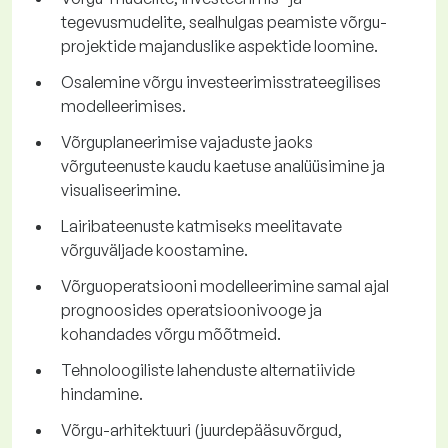
tegevusmudelite, sealhulgas peamiste võrgu-
projektide majanduslike aspektide loomine.
Osalemine võrgu investeerimisstrateegilises
modelleerimises.
Võrguplaneerimise vajaduste jaoks
võrguteenuste kaudu kaetuse analüüsimine ja
visualiseerimine.
Lairibateenuste katmiseks meelitavate
võrguväljade koostamine.
Võrguoperatsiooni modelleerimine samal ajal
prognoosides operatsioonivooge ja
kohandades võrgu mõõtmeid.
Tehnoloogiliste lahenduste alternatiivide
hindamine.
Võrgu-arhitektuuri (juurdepääsuvõrgud,