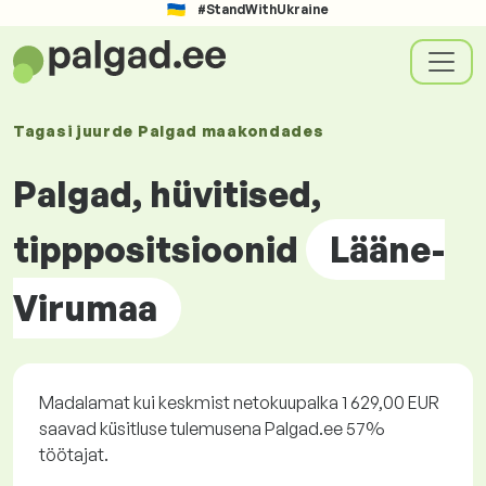
#StandWithUkraine
Tagasi juurde
Palgad
maakondades
Palgad, hüvitised,
tipppositsioonid
Lääne-
Virumaa
Madalamat kui keskmist netokuupalka 1 629,00 EUR
saavad küsitluse tulemusena Palgad.ee 57%
töötajat.