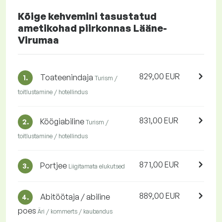
Kõige kehvemini tasustatud
ametikohad piirkonnas Lääne-
Virumaa
829,00 EUR
Toateenindaja
1.
Turism /
toitlustamine / hotellindus
831,00 EUR
Köögiabiline
2.
Turism /
toitlustamine / hotellindus
871,00 EUR
Portjee
3.
Liigitamata elukutsed
889,00 EUR
Abitöötaja / abiline
4.
poes
Äri / kommerts / kaubandus