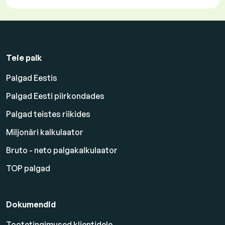
Teie palk
Palgad Eestis
Palgad Eesti piirkondades
Palgad teistes riikides
Miljonäri kalkulaator
Bruto - neto palgakalkulaator
TOP palgad
Dokumendid
Tootetingimused klientidele