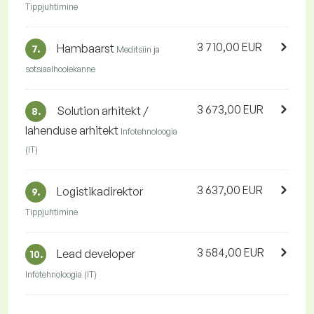
Tippjuhtimine
3 710,00 EUR
Hambaarst
7.
Meditsiin ja
sotsiaalhoolekanne
3 673,00 EUR
Solution arhitekt /
8.
lahenduse arhitekt
Infotehnoloogia
(IT)
3 637,00 EUR
Logistikadirektor
9.
Tippjuhtimine
3 584,00 EUR
Lead developer
10.
Infotehnoloogia (IT)