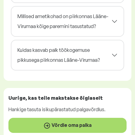
Millised ametikohad on piirkonnas Lääne-
Virumaa kõige paremini tasustatud?
Kuidas kasvab palk töökogemuse
pikkusega piirkonnas Lääne-Virumaa?
Uurige, kas teile makstakse
õiglaselt
Hankige
tasuta
isikupärastatud palgavõrdlus.
Võrdle oma palka