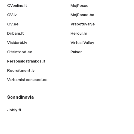
CVonline.lt
MojPosao
CV.lv
MojPosao.ba
CV.ee
Vrabotuvanje
Dirbam.lt
Hercul.hr
Visidarbi.lv
Virtual Valley
Otsintood.ee
Pulser
Personaloatrankos.lt
Recruitment.lv
Varbamisteenused.ee
Scandinavia
Jobly.fi