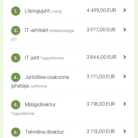
4 499,00 EUR
Liisingujuht
1.
Liising
3 977,00 EUR
IT-arhitekt
2.
Infotehnoloogia
(IT)
3 844,00 EUR
IT-juht
3.
Tippjuhtimine
3 771,00 EUR
Juriidilise osakonna
4.
juhataja
Juhtimine
3 718,00 EUR
Müügidirektor
5.
Tippjuhtimine
3 713,00 EUR
Tehniline direktor
6.