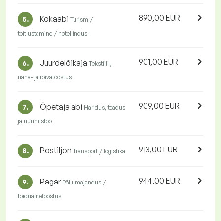
890,00 EUR
Kokaabi
5.
Turism /
toitlustamine / hotellindus
901,00 EUR
Juurdelõikaja
6.
Tekstiili-,
naha- ja rõivatööstus
909,00 EUR
Õpetaja abi
7.
Haridus, teadus
ja uurimistöö
913,00 EUR
Postiljon
8.
Transport / logistika
944,00 EUR
Pagar
9.
Põllumajandus /
toiduainetööstus