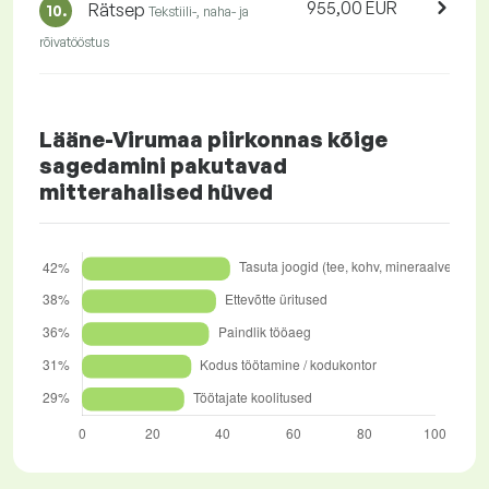
955,00 EUR
Rätsep
10.
Tekstiili-, naha- ja
rõivatööstus
Lääne-Virumaa piirkonnas kõige
sagedamini pakutavad
mitterahalised hüved