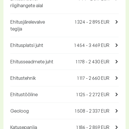
riigihangete alal
Ehitusjärelevalve
1 324 - 2 895 EUR
tegija
Ehitusplatsi juht
1 454 - 3 469 EUR
Ehitusseadmete juht
1 178 - 2 430 EUR
Ehitustehnik
1 117 - 2 660 EUR
Ehitustööline
1 125 - 2 272 EUR
Geoloog
1 508 - 2 337 EUR
Katusepanija
1 186 - 2 859 EUR