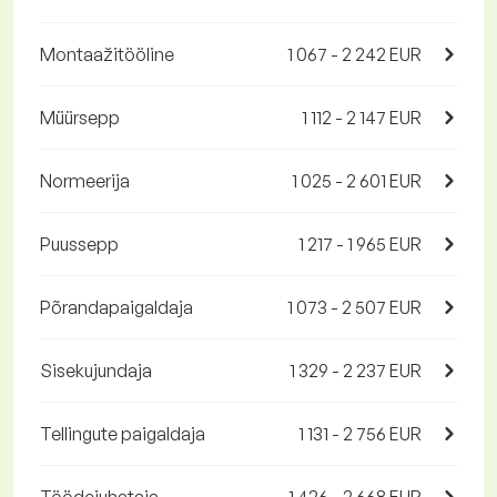
Montaažitööline
1 067 - 2 242 EUR
Müürsepp
1 112 - 2 147 EUR
Normeerija
1 025 - 2 601 EUR
Puussepp
1 217 - 1 965 EUR
Põrandapaigaldaja
1 073 - 2 507 EUR
Sisekujundaja
1 329 - 2 237 EUR
Tellingute paigaldaja
1 131 - 2 756 EUR