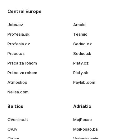
Central Europe
Jobs.cz
Arnold
Profesia.sk
Teamio
Profesia.cz
Seduo.cz
Prace.cz
Seduo.sk
Práca za rohom
Platy.cz
Práce za rohem
Platy.sk
Atmoskop
Paylab.com
Nelisa.com
Baltics
Adriatic
CVonline.lt
MojPosao
CV.lv
MojPosao.ba
CV.ee
Vrabotuvanje