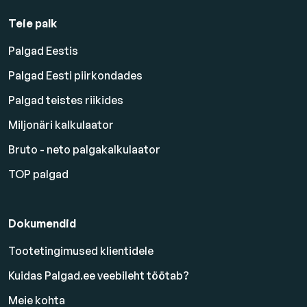
Teie palk
Palgad Eestis
Palgad Eesti piirkondades
Palgad teistes riikides
Miljonäri kalkulaator
Bruto - neto palgakalkulaator
TOP palgad
Dokumendid
Tootetingimused klientidele
Kuidas Palgad.ee veebileht töötab?
Meie kohta