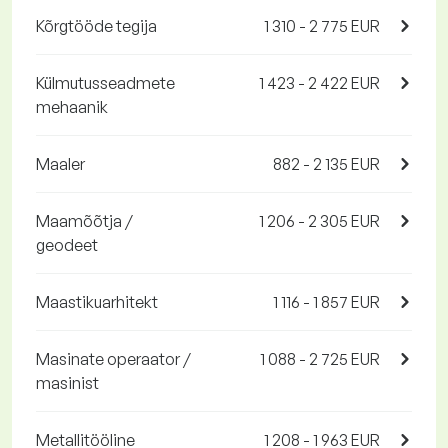
Kõrgtööde tegija
1 310 - 2 775 EUR
Külmutusseadmete
1 423 - 2 422 EUR
mehaanik
Maaler
882 - 2 135 EUR
Maamõõtja /
1 206 - 2 305 EUR
geodeet
Maastikuarhitekt
1 116 - 1 857 EUR
Masinate operaator /
1 088 - 2 725 EUR
masinist
Metallitööline
1 208 - 1 963 EUR