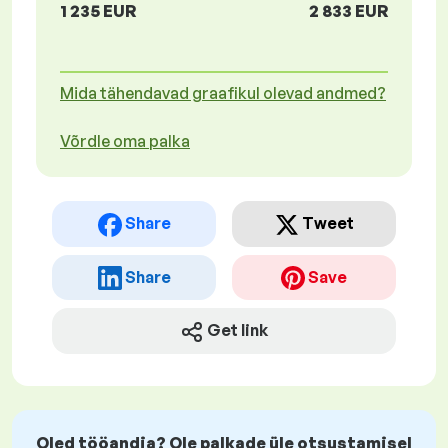
1 235 EUR
2 833 EUR
Mida tähendavad graafikul olevad andmed?
Võrdle oma palka
Share
Tweet
Share
Save
Get link
Oled tööandja? Ole palkade üle otsustamisel