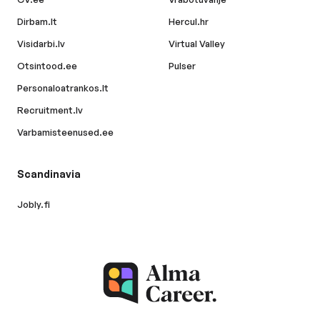
Dirbam.lt
Hercul.hr
Visidarbi.lv
Virtual Valley
Otsintood.ee
Pulser
Personaloatrankos.lt
Recruitment.lv
Varbamisteenused.ee
Scandinavia
Jobly.fi