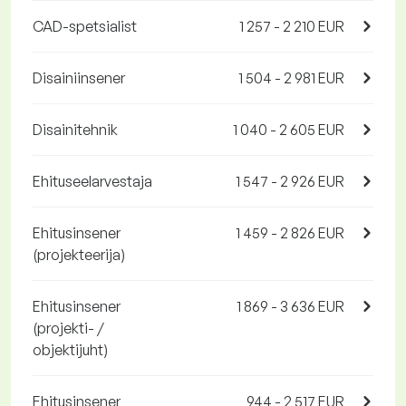
CAD-spetsialist
1 257 - 2 210 EUR
Disainiinsener
1 504 - 2 981 EUR
Disainitehnik
1 040 - 2 605 EUR
Ehituseelarvestaja
1 547 - 2 926 EUR
Ehitusinsener
1 459 - 2 826 EUR
(projekteerija)
Ehitusinsener
1 869 - 3 636 EUR
(projekti- /
objektijuht)
Ehitusinsener
944 - 2 517 EUR