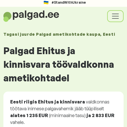
#StandWithUkraine
Tagasi juurde
Palgad
ametikohtade kaupa
, Eesti
Palgad Ehitus ja
kinnisvara töövaldkonna
ametikohtadel
Eesti riigis Ehitus ja kinnisvara
valdkonnas
töötava inimese palgavahemik jääb tüüpiliselt
alates
1 235 EUR
(minimaalne tasu)
ja
2 833 EUR
vahele.