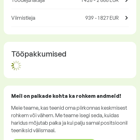
Töödejuhataja
1 426 - 2 668 EUR
Viimistleja
939 - 1 827 EUR
Tööpakkumised
Meil on palkade kohta ka rohkem andmeid!
Meie teame, kas teenid oma piirkonnas keskmisest
rohkem või vähem. Me teame isegi seda, kuidas
haridus mõjutab palka ja kui palju samal positsioonil
teeniksid välismaal.