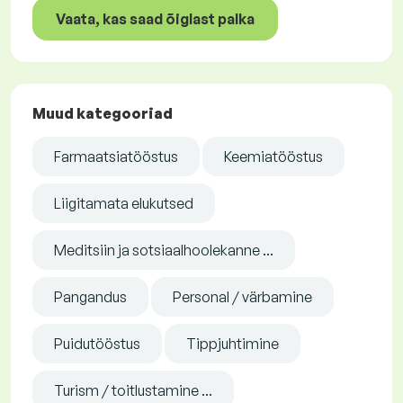
Vaata, kas saad õiglast palka
Muud kategooriad
Farmaatsiatööstus
Keemiatööstus
Liigitamata elukutsed
Meditsiin ja sotsiaalhoolekanne ...
Pangandus
Personal / värbamine
Puidutööstus
Tippjuhtimine
Turism / toitlustamine ...