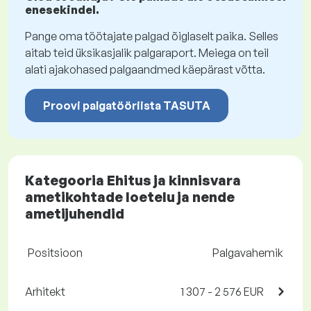
enesekindel.
Pange oma töötajate palgad õiglaselt paika. Selles
aitab teid üksikasjalik palgaraport. Meiega on teil
alati ajakohased palgaandmed käepärast võtta.
Proovi palgatööriista TASUTA
Kategooria Ehitus ja kinnisvara
ametikohtade loetelu ja nende
ametijuhendid
Positsioon
Palgavahemik
Arhitekt
1 307 - 2 576 EUR