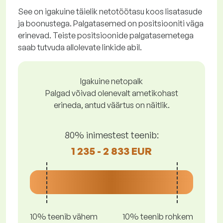
See on igakuine täielik netotöötasu koos lisatasude
ja boonustega. Palgatasemed on positsiooniti väga
erinevad. Teiste positsioonide palgatasemetega
saab tutvuda allolevate linkide abil.
Igakuine netopalk
Palgad võivad olenevalt ametikohast
erineda, antud väärtus on näitlik.
80% inimestest teenib:
1 235 - 2 833 EUR
10% teenib vähem
10% teenib rohkem